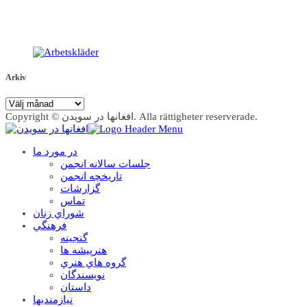
Arkiv
Arkiv
Copyright © افغانها در سویدن. Alla rättigheter reserverade.
در مورد ما
جلسات سالانه انجمن
تاریخچه انجمن
گزارشات
تماس
شوراي زنان
فرهنگي
گنجينه
هنرپيشه ها
گروه هاي هنري
نويسندگان
داستان
نيازمنديها