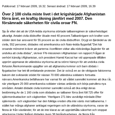
Publicerad: 17 februari 2009, 16.32. Senast ändrad: 17 februari 2009, 16.39
Över 2 100 civila miste livet i det krigshärjade Afghanistan
förra året, en kraftig ökning jämfört med 2007. Den
försämrade säkerheten för civila oroar FN.
Sju år efter det att de USA-ledda styrkorna störtade talibanregimen är säkerhetsläget
allvarligt. Antalet civila dödsoffer ökade med 40 procent.
Talibankrigare och krafter som
stöder dem bar ansvaret för 55 procent av de civila dödsoffren. Drygt en fjärdedel av de
civila, 552 personer, dödades vid amerikanska och Nato-ledda flyganfall.
”Det här
oroande mönstret kräver att parterna i konflikten vidtar alla nödvändiga åtgärder för att
undvika att civila dödas”, skriver FN-missionen i Afghanistan i en rapport.
Frågan är
oerhört känslig i Afghanistan, och president Hamid Karzai har vid upprepade tillfällen
upprört uppmanat de utländska styrkorna att ta större hänsyn för att undvika civila
förluster.
Återkommande uppgifter om att afghanska kvinnor och barn dödats i
flygattacker har lett till omfattande protester. Det är också en av de viktigaste faktorerna
bakom det sviktande stödet för nästan 70 000 utländska soldaters fortsatta
närvaro.
Amerikanska befälhavare har varnat för att våldet sannolikt kommer att öka i år,
när ytterligare 25 000 amerikanska soldater väntas anlända och börja patrullera nya
områden. Antalet dödade civila kommer sannolikt också att öka enligt deras
bedömning.
Av de 1 160 civila som dödades av talibaner förra året föll 725 offer för
självmordsattacker och vägbomber. Ytterligare 271 blev avsiktligt mördade.
Efter
självmords- och vägbomber har den folkliga vreden ofta inte vänts mot talibanerna. I
stället har många afghaner anklagat regeringen och de utländska styrkorna, varav de
flesta är från västländer, för att de inte klarat av att upprätthålla säkerhet och stoppat
attackerna.
Under fjolåret dödades även 38 biståndsarbetare, de flesta från