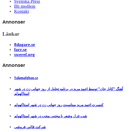
Svenska Press
Bli medlem
Kontakt
Annonser
Länkar
8dagare.se
farr.se
sweref.org
Annonser
Salamafghan.se
آهنگ ”کابل جان” توسط احمد مرید در برنامه تجلیل از روز جهانی زن در شهر
استاکهولم
کنسرت احمد مرید بمناسبت روز جهانی زن در شهر استاکهولم
شب غزل وشعر با مجتبی محب در شهر استاکهولم
شرکت قالین فروشی