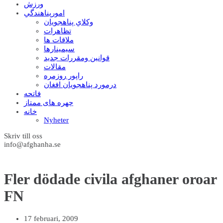
ورزش
امورپناهندگي
وکلاي پناهجويان
تظاهرات
ملاقات ها
سيمينارها
قوانين ومقررات جديد
مقالات
راپور روزمره
درمورد پناهجويان افغان
فاتحه
چهره های ممتاز
خانه
Nyheter
Skriv till oss
info@afghanha.se
Fler dödade civila afghaner oroar
FN
17 februari, 2009