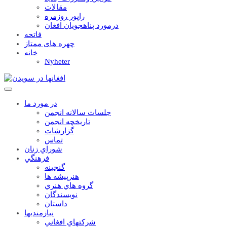
مقالات
راپور روزمره
درمورد پناهجويان افغان
فاتحه
چهره های ممتاز
خانه
Nyheter
در مورد ما
جلسات سالانه انجمن
تاریخچه انجمن
گزارشات
تماس
شوراي زنان
فرهنگي
گنجينه
هنرپيشه ها
گروه هاي هنري
نويسندگان
داستان
نيازمنديها
شرکتهاي افغاني