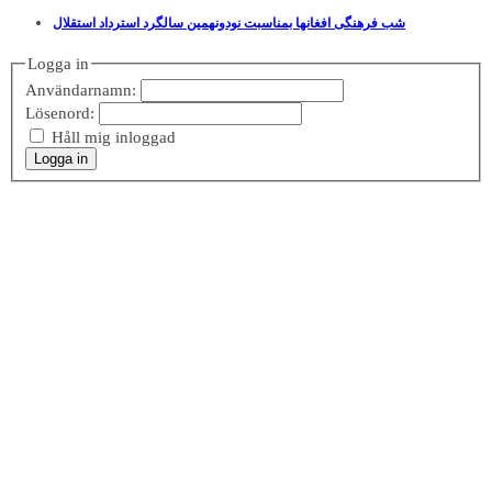
شب فرهنگی افغانها بمناسبت نودونهمین سالگرد استرداد استقلال
Logga in
Användarnamn:
Lösenord:
Håll mig inloggad
Logga in