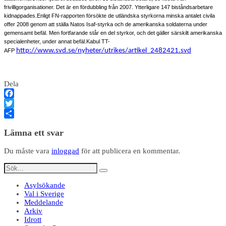
frivilligorganisationer. Det är en fördubbling från 2007. Ytterligare 147 biståndsarbetare
kidnappades.
Enligt FN-rapporten försökte de utländska styrkorna minska antalet civila
offer 2008 genom att ställa Natos Isaf-styrka och de amerikanska soldaterna under
gemensamt befäl. Men fortfarande står en del styrkor, och det gäller särskilt amerikanska
specialenheter, under annat befäl.
Kabul TT-
http://www.svd.se/nyheter/utrikes/artikel_2482421.svd
AFP
Dela
Facebook
Twitter
Dela
Lämna ett svar
Du måste vara
inloggad
för att publicera en kommentar.
Asylsökande
Val i Sverige
Meddelande
Arkiv
Idrott