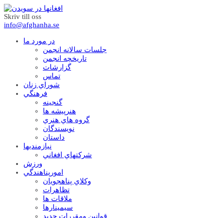
Skriv till oss
info@afghanha.se
در مورد ما
جلسات سالانه انجمن
تاریخچه انجمن
گزارشات
تماس
شوراي زنان
فرهنگي
گنجينه
هنرپيشه ها
گروه هاي هنري
نويسندگان
داستان
نيازمنديها
شرکتهاي افغاني
ورزش
امورپناهندگي
وکلاي پناهجويان
تظاهرات
ملاقات ها
سيمينارها
قوانين ومقررات جديد