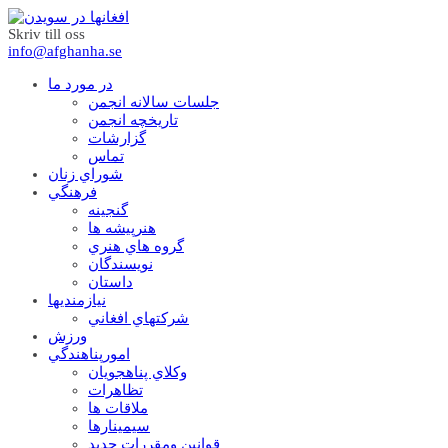
Skriv till oss
info@afghanha.se
در مورد ما
جلسات سالانه انجمن
تاریخچه انجمن
گزارشات
تماس
شوراي زنان
فرهنگي
گنجينه
هنرپيشه ها
گروه هاي هنري
نويسندگان
داستان
نيازمنديها
شرکتهاي افغاني
ورزش
امورپناهندگي
وکلاي پناهجويان
تظاهرات
ملاقات ها
سيمينارها
قوانين ومقررات جديد