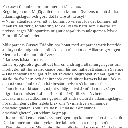
Fler asylsökande barn kommer att få stanna.
Regeringen och Miljöpartiet har nu kommit överens om att ändra
utlänningslagen och göra det lättare att få asyl.
– Vi är jätteglada över att vi kommit överens, för det kommer att
innebära en riktig förändring för de utsatta barn som riskerar att
utvisas, säger Miljöpartiets migrationspolitiska talesperson Maria
Ferm till Aftonbladet.
Miljöpartiets Gustav Fridolin har hotat med att partiet varit beredda
att bryta det migrationspolitiska samarbetet med Alliansregeringen.
Men nu har de kommit överens.
”Barnens bästa i fokus”
En ny uppgörelse gör att det blir en ändring i utlänningslagens om
möjliggör att fler asylsökande barn får möjlighet att stanna i Sverige.
– Det innebär att vi går från att använda begreppet synnerligen till
särskilda för barn och det innebär att vi sätter barnets bästa i fokus,
och när man ändrar den här bestämmelsen så kommer fler
människor att få stanna, något vi bägge två är nöjda med, säger
migrationsminister Tobias Billström (M) till SVT Nyheter.
Det ska man åstadkomma genom att ändra ett ord i utlänningslagen.
Förändringen gäller lagets krav om ”synnerligen ömmande
omständigheter” som i stället blir ”särskilt ömmande
omständigheter”, ett vidare begrepp.
– Inom juridiken används synnerligen mycket mer snävt än särskilt.
Det kommer omfatta mycket fler fall och ha en mer generös
tillämpning, säger MP:s migrationspolitiske talesperson Maria Ferm