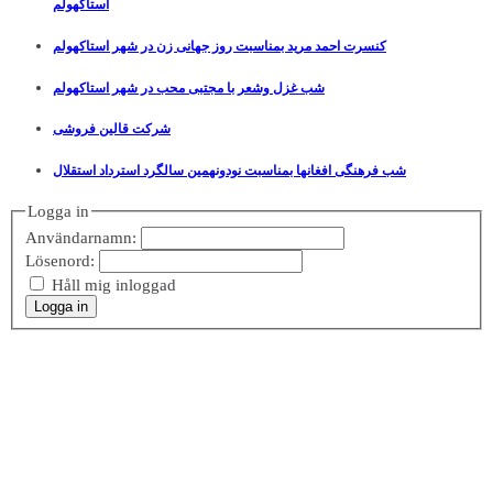
استاکهولم
کنسرت احمد مرید بمناسبت روز جهانی زن در شهر استاکهولم
شب غزل وشعر با مجتبی محب در شهر استاکهولم
شرکت قالین فروشی
شب فرهنگی افغانها بمناسبت نودونهمین سالگرد استرداد استقلال
Logga in
Användarnamn:
Lösenord:
Håll mig inloggad
Logga in