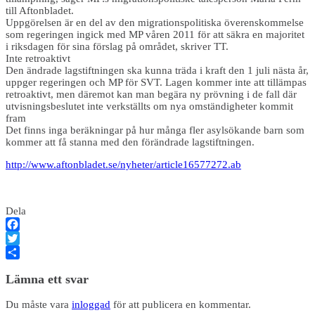
till Aftonbladet.
Uppgörelsen är en del av den migrationspolitiska överenskommelse
som regeringen ingick med MP våren 2011 för att säkra en majoritet
i riksdagen för sina förslag på området, skriver TT.
Inte retroaktivt
Den ändrade lagstiftningen ska kunna träda i kraft den 1 juli nästa år,
uppger regeringen och MP för SVT. Lagen kommer inte att tillämpas
retroaktivt, men däremot kan man begära ny prövning i de fall där
utvisningsbeslutet inte verkställts om nya omständigheter kommit
fram
Det finns inga beräkningar på hur många fler asylsökande barn som
kommer att få stanna med den förändrade lagstiftningen.
http://www.aftonbladet.se/nyheter/article16577272.ab
Dela
Facebook
Twitter
Dela
Lämna ett svar
Du måste vara
inloggad
för att publicera en kommentar.