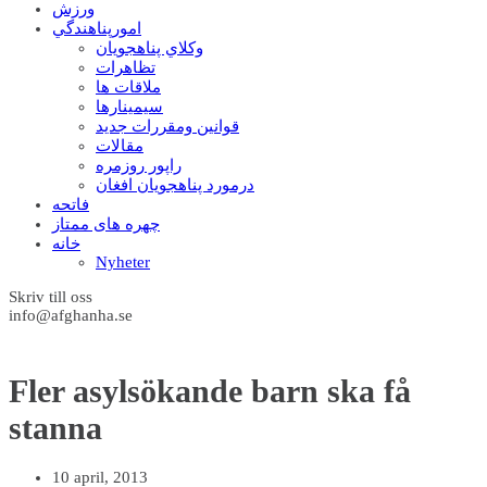
ورزش
امورپناهندگي
وکلاي پناهجويان
تظاهرات
ملاقات ها
سيمينارها
قوانين ومقررات جديد
مقالات
راپور روزمره
درمورد پناهجويان افغان
فاتحه
چهره های ممتاز
خانه
Nyheter
Skriv till oss
info@afghanha.se
Fler asylsökande barn ska få
stanna
10 april, 2013