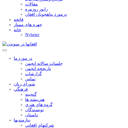
مقالات
راپور روزمره
درمورد پناهجويان افغان
فاتحه
چهره های ممتاز
خانه
Nyheter
در مورد ما
جلسات سالانه انجمن
تاریخچه انجمن
گزارشات
تماس
شوراي زنان
فرهنگي
گنجينه
هنرپيشه ها
گروه هاي هنري
نويسندگان
داستان
نيازمنديها
شرکتهاي افغاني