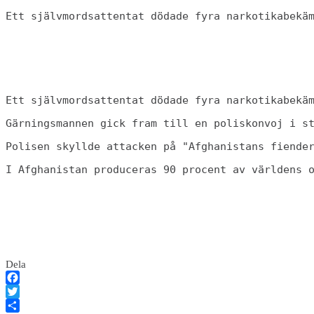
Ett självmordsattentat dödade fyra narkotikabekä
Ett självmordsattentat dödade fyra narkotikabekä
Gärningsmannen gick fram till en poliskonvoj i s
Polisen skyllde attacken på "Afghanistans fiende
I Afghanistan produceras 90 procent av världens 
Dela
Facebook
Twitter