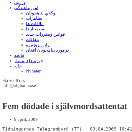
ورزش
امورپناهندگي
وکلاي پناهجويان
تظاهرات
ملاقات ها
سيمينارها
قوانين ومقررات جديد
مقالات
راپور روزمره
درمورد پناهجويان افغان
فاتحه
چهره های ممتاز
خانه
Nyheter
Skriv till oss
info@afghanha.se
Fem dödade i självmordsattentat
9 april, 2009
Tidningarnas Telegrambyrå (TT) - 09.04.2009 10:4