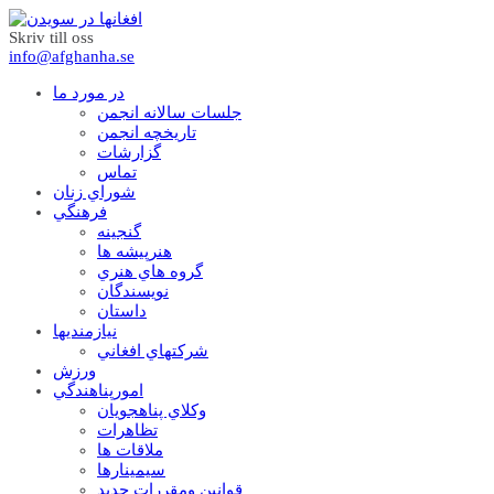
Skriv till oss
info@afghanha.se
در مورد ما
جلسات سالانه انجمن
تاریخچه انجمن
گزارشات
تماس
شوراي زنان
فرهنگي
گنجينه
هنرپيشه ها
گروه هاي هنري
نويسندگان
داستان
نيازمنديها
شرکتهاي افغاني
ورزش
امورپناهندگي
وکلاي پناهجويان
تظاهرات
ملاقات ها
سيمينارها
قوانين ومقررات جديد