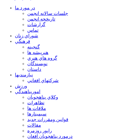
در مورد ما
جلسات سالانه انجمن
تاریخچه انجمن
گزارشات
تماس
شوراي زنان
فرهنگي
گنجينه
هنرپيشه ها
گروه هاي هنري
نويسندگان
داستان
نيازمنديها
شرکتهاي افغاني
ورزش
امورپناهندگي
وکلاي پناهجويان
تظاهرات
ملاقات ها
سيمينارها
قوانين ومقررات جديد
مقالات
راپور روزمره
درمورد پناهجويان افغان