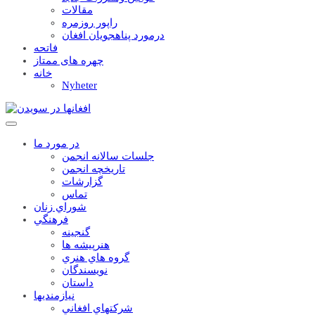
مقالات
راپور روزمره
درمورد پناهجويان افغان
فاتحه
چهره های ممتاز
خانه
Nyheter
در مورد ما
جلسات سالانه انجمن
تاریخچه انجمن
گزارشات
تماس
شوراي زنان
فرهنگي
گنجينه
هنرپيشه ها
گروه هاي هنري
نويسندگان
داستان
نيازمنديها
شرکتهاي افغاني