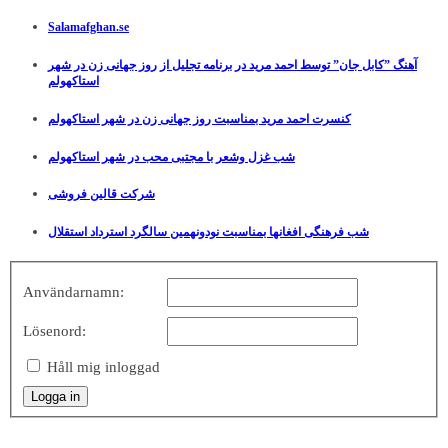
Salamafghan.se
آهنگ ”کابل جان” توسط احمد مرید در برنامه تجلیل از روز جهانی زن در شهر
استاکهولم
کنسرت احمد مرید بمناسبت روز جهانی زن در شهر استاکهولم
شب غزل وشعر با مجتبی محب در شهر استاکهولم
شرکت قالین فروشی
شب فرهنگی افغانها بمناسبت نودونهمین سالگرد استرداد استقلال
Användarnamn:
Lösenord:
Håll mig inloggad
Logga in