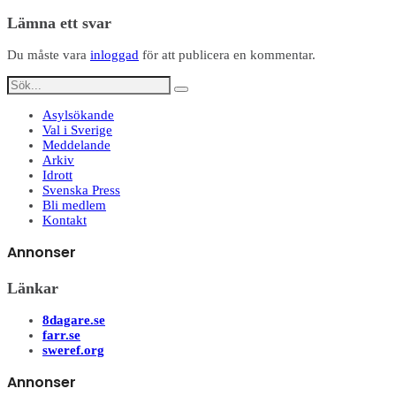
Dela
Lämna ett svar
Du måste vara
inloggad
för att publicera en kommentar.
Asylsökande
Val i Sverige
Meddelande
Arkiv
Idrott
Svenska Press
Bli medlem
Kontakt
Annonser
Länkar
8dagare.se
farr.se
sweref.org
Annonser