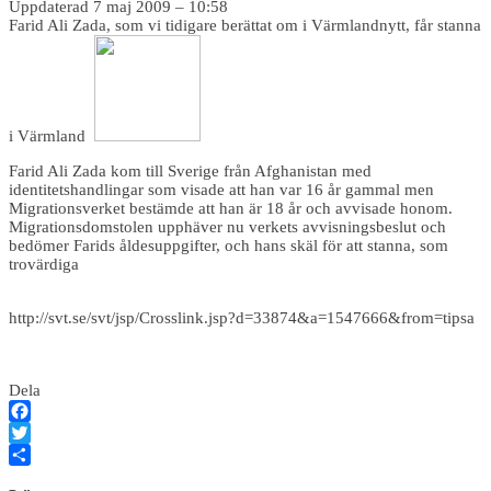
Uppdaterad 7 maj 2009 – 10:58
Farid Ali Zada, som vi tidigare berättat om i Värmlandnytt, får stanna
i Värmland
Farid Ali Zada kom till Sverige från Afghanistan med
identitetshandlingar som visade att han var 16 år gammal men
Migrationsverket bestämde att han är 18 år och avvisade honom.
Migrationsdomstolen upphäver nu verkets avvisningsbeslut och
bedömer Farids åldesuppgifter, och hans skäl för att stanna, som
trovärdiga
http://svt.se/svt/jsp/Crosslink.jsp?d=33874&a=1547666&from=tipsa
Dela
Facebook
Twitter
Dela