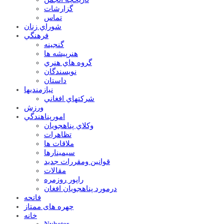
گزارشات
تماس
شوراي زنان
فرهنگي
گنجينه
هنرپيشه ها
گروه هاي هنري
نويسندگان
داستان
نيازمنديها
شرکتهاي افغاني
ورزش
امورپناهندگي
وکلاي پناهجويان
تظاهرات
ملاقات ها
سيمينارها
قوانين ومقررات جديد
مقالات
راپور روزمره
درمورد پناهجويان افغان
فاتحه
چهره های ممتاز
خانه