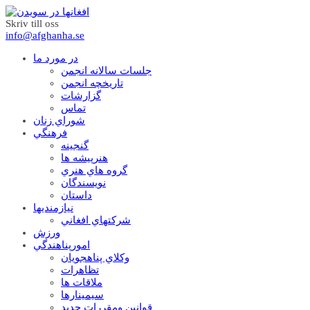
Skriv till oss
info@afghanha.se
در مورد ما
جلسات سالانه انجمن
تاریخچه انجمن
گزارشات
تماس
شوراي زنان
فرهنگي
گنجينه
هنرپيشه ها
گروه هاي هنري
نويسندگان
داستان
نيازمنديها
شرکتهاي افغاني
ورزش
امورپناهندگي
وکلاي پناهجويان
تظاهرات
ملاقات ها
سيمينارها
قوانين ومقررات جديد