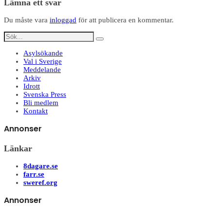
Lämna ett svar
Du måste vara
inloggad
för att publicera en kommentar.
Asylsökande
Val i Sverige
Meddelande
Arkiv
Idrott
Svenska Press
Bli medlem
Kontakt
Annonser
Länkar
8dagare.se
farr.se
sweref.org
Annonser