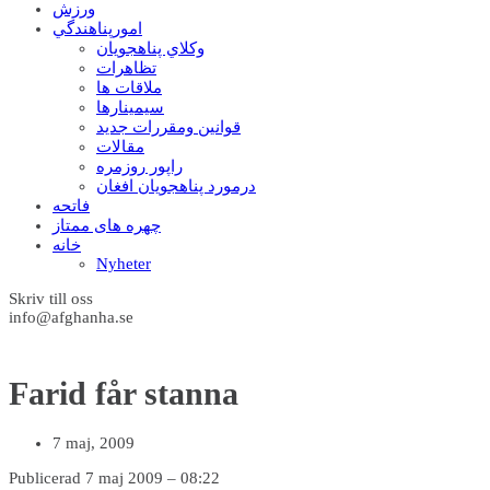
ورزش
امورپناهندگي
وکلاي پناهجويان
تظاهرات
ملاقات ها
سيمينارها
قوانين ومقررات جديد
مقالات
راپور روزمره
درمورد پناهجويان افغان
فاتحه
چهره های ممتاز
خانه
Nyheter
Skriv till oss
info@afghanha.se
Farid får stanna
7 maj, 2009
Publicerad 7 maj 2009 – 08:22