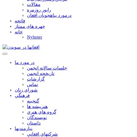
مقالات
راپور روزمره
درمورد پناهجويان افغان
فاتحه
چهره های ممتاز
خانه
Nyheter
در مورد ما
جلسات سالانه انجمن
تاریخچه انجمن
گزارشات
تماس
شوراي زنان
فرهنگي
گنجينه
هنرپيشه ها
گروه هاي هنري
نويسندگان
داستان
نيازمنديها
شرکتهاي افغاني