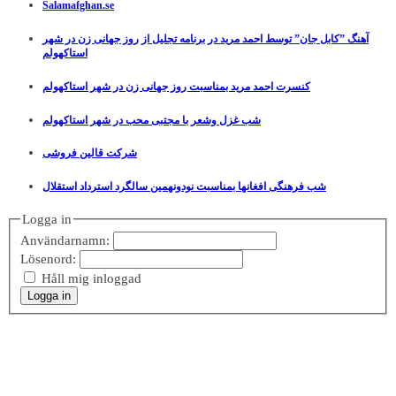
Salamafghan.se
آهنگ ”کابل جان” توسط احمد مرید در برنامه تجلیل از روز جهانی زن در شهر
استاکهولم
کنسرت احمد مرید بمناسبت روز جهانی زن در شهر استاکهولم
شب غزل وشعر با مجتبی محب در شهر استاکهولم
شرکت قالین فروشی
شب فرهنگی افغانها بمناسبت نودونهمین سالگرد استرداد استقلال
Logga in
Användarnamn:
Lösenord:
Håll mig inloggad
Logga in