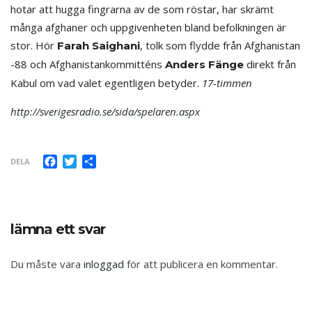
hotar att hugga fingrarna av de som röstar, har skrämt
många afghaner och uppgivenheten bland befolkningen är
stor. Hör
, tolk som flydde från Afghanistan
Farah Saighani
-88 och Afghanistankommitténs
direkt från
Anders Fänge
Kabul om vad valet egentligen betyder.
17-timmen
http://sverigesradio.se/sida/spelaren.aspx
Facebook
Twitter
Dela
DELA
lämna ett svar
Du måste vara
inloggad
för att publicera en kommentar.