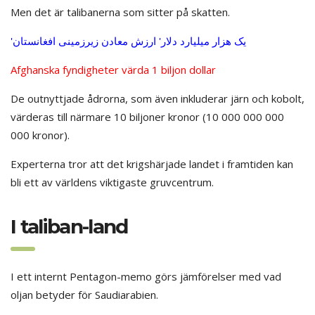
Men det är talibanerna som sitter på skatten.
'ی
ک هزار میلیارد دلار' ارزش معادن زیرزمینی افغانستان
Afghanska fyndigheter värda 1 biljon dollar
De outnyttjade ådrorna, som även inkluderar järn och kobolt,
värderas till närmare 10 biljoner kronor (10 000 000 000
000 kronor).
Experterna tror att det krigshärjade landet i framtiden kan
bli ett av världens viktigaste gruvcentrum.
I taliban-land
I ett internt Pentagon-memo görs jämförelser med vad
oljan betyder för Saudiarabien.