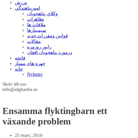
ورزش
امورپناهندگي
وکلاي پناهجويان
تظاهرات
ملاقات ها
سيمينارها
قوانين ومقررات جديد
مقالات
راپور روزمره
درمورد پناهجويان افغان
فاتحه
چهره های ممتاز
خانه
Nyheter
Skriv till oss
info@afghanha.se
Ensamma flyktingbarn ett
växande problem
25 mars, 2010