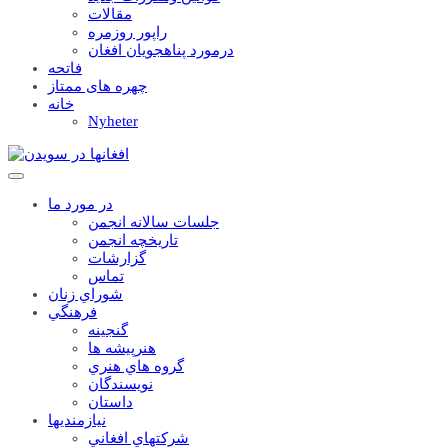
مقالات
راپور روزمره
درمورد پناهجويان افغان
فاتحه
چهره های ممتاز
خانه
Nyheter
در مورد ما
جلسات سالانه انجمن
تاریخچه انجمن
گزارشات
تماس
شوراي زنان
فرهنگي
گنجينه
هنرپيشه ها
گروه هاي هنري
نويسندگان
داستان
نيازمنديها
شرکتهاي افغاني