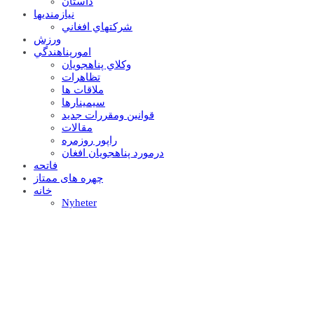
داستان
نيازمنديها
شرکتهاي افغاني
ورزش
امورپناهندگي
وکلاي پناهجويان
تظاهرات
ملاقات ها
سيمينارها
قوانين ومقررات جديد
مقالات
راپور روزمره
درمورد پناهجويان افغان
فاتحه
چهره های ممتاز
خانه
Nyheter