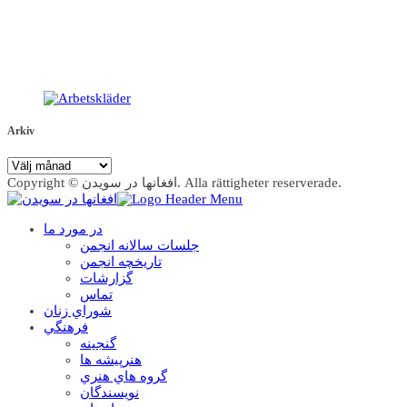
Arkiv
Arkiv
Copyright © افغانها در سویدن. Alla rättigheter reserverade.
در مورد ما
جلسات سالانه انجمن
تاریخچه انجمن
گزارشات
تماس
شوراي زنان
فرهنگي
گنجينه
هنرپيشه ها
گروه هاي هنري
نويسندگان