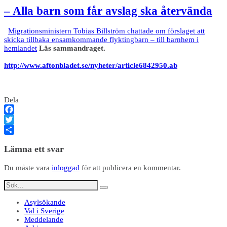
– Alla barn som får avslag ska återvända
Migrationsministern Tobias Billström
chattade
om förslaget att
skicka tillbaka ensamkommande flyktingbarn – till barnhem i
hemlandet
Läs sammandraget.
http://www.aftonbladet.se/nyheter/article6842950.ab
Dela
Facebook
Twitter
Dela
Lämna ett svar
Du måste vara
inloggad
för att publicera en kommentar.
Asylsökande
Val i Sverige
Meddelande