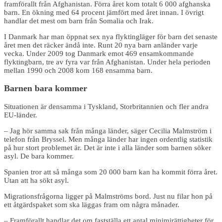
framförallt från Afghanistan. Förra året kom totalt 6 000 afghanska
barn. En ökning med 64 procent jämfört med året innan. I övrigt
handlar det mest om barn från Somalia och Irak.
I Danmark har man öppnat sex nya flyktingläger för barn det senaste
året men det räcker ändå inte. Runt 20 nya barn anländer varje
vecka. Under 2009 tog Danmark emot 469 ensamkommande
flyktingbarn, tre av fyra var från Afghanistan. Under hela perioden
mellan 1990 och 2008 kom 168 ensamma barn.
Barnen bara kommer
Situationen är densamma i Tyskland, Storbritannien och fler andra
EU-länder.
– Jag hör samma sak från många länder, säger Cecilia Malmström i
telefon från Bryssel. Men många länder har ingen ordentlig statistik
på hur stort problemet är. Det är inte i alla länder som barnen söker
asyl. De bara kommer.
Spanien tror att så många som 20 000 barn kan ha kommit förra året.
Utan att ha sökt asyl.
Migrationsfrågorna ligger på Malmströms bord. Just nu filar hon på
ett åtgärdspaket som ska läggas fram om några månader.
– Framförallt handlar det om fastställa ett antal minimirättigheter för