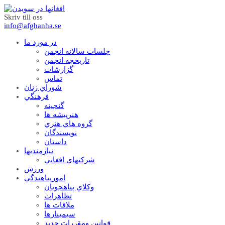
Skriv till oss
info@afghanha.se
در مورد ما
جلسات سالانه انجمن
تاریخچه انجمن
گزارشات
تماس
شوراي زنان
فرهنگي
گنجينه
هنرپيشه ها
گروه هاي هنري
نويسندگان
داستان
نيازمنديها
شرکتهاي افغاني
ورزش
امورپناهندگي
وکلاي پناهجويان
تظاهرات
ملاقات ها
سيمينارها
قوانين ومقررات جديد