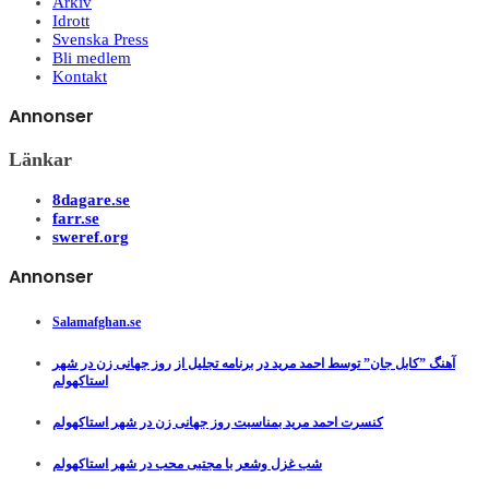
Arkiv
Idrott
Svenska Press
Bli medlem
Kontakt
Annonser
Länkar
8dagare.se
farr.se
sweref.org
Annonser
Salamafghan.se
آهنگ ”کابل جان” توسط احمد مرید در برنامه تجلیل از روز جهانی زن در شهر
استاکهولم
کنسرت احمد مرید بمناسبت روز جهانی زن در شهر استاکهولم
شب غزل وشعر با مجتبی محب در شهر استاکهولم