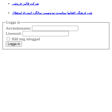
شرکت قالین فروشی
شب فرهنگی افغانها بمناسبت نودونهمین سالگرد استرداد استقلال
Logga in
Användarnamn:
Lösenord:
Håll mig inloggad
Logga in