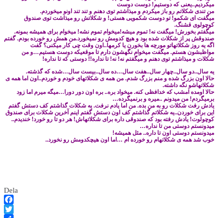
میکردیم..یعنی که دوستیم! دوست دوست
من تندی شکلاتم رو باز میکردم و میذاشتم توی دهنم و تند تند اونو میخوردم.
میگفت ای شکمو! تو دوست شکمویی هستی! و شکلاتش رو میذاشت توی صندوق
کوچولوی قشنگ.
میگفتم بخورش!
میگفت نه! تموم میشه!میخوام تموم نشه! میخوام برای همیشه بمونه.
صندوقش پر از شکلات شده بود و هیچ کدومش رو نمیخورد.من همش رو خورده بودم.
گفتم
اگه یه روز شکلاتهاتو مورچه ها بخورن یا کرمها..اون وقت چی کار میکنی؟
گفت
مواظبشون هستم.
میگفت میخوام نگهشون دارم تا موقعیکه دوست هستیم…و من
شکلات و میذاشتم توی دهنم و
میگفتم نه! نه! تا نداره!! دوستی که تا نداره!
یه سال..دو سال..چهار سال..هفت سال…ده سال..بیست سال…شده که گذشته.
حالا اون بزرگ شده و منم بزرگ شدم. من همه ی شکلاتهای خودم و خوردم..اون اما همه ی
شکلاتهاشو نگه داشته.
حالا اومده امشب که خدافظی کنه. میخواد بره.. بره اون دور دورا…
میگه میرم اما زود
برمیگردم! من میدونم ..میره و برنمیگرده…
یادش رفت شکلات رو به من بده. من اما یادم نرفت. یه شکلات گذاشتم کف دستش
گفتم
این برای خوردن..یه شکلاتم گذاشتم کف اون دستش
گفتم اینم آخرین شکلات برای صندوق
کوچولوت! یادش رفته بود که صندوقی داره برای شکلاتهاش! هر دو تا رو خورد! خندیدم..
میدونستم دوستی من تا نداره…
میدونستم دوستی اون تا داره.. مثل همیشه!
خوب شد همه ی شکلاتهام رو خورده ام …اما اون هیچکدومش رو نخورد..
Dela
Facebook