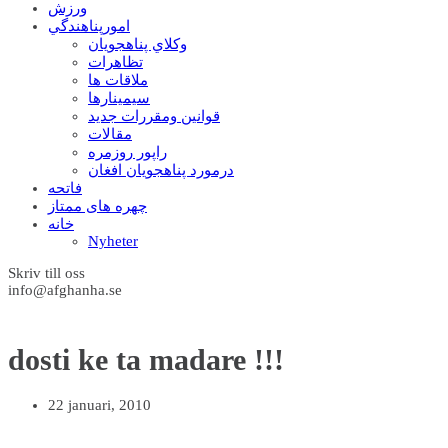
ورزش
امورپناهندگي
وکلاي پناهجويان
تظاهرات
ملاقات ها
سيمينارها
قوانين ومقررات جديد
مقالات
راپور روزمره
درمورد پناهجويان افغان
فاتحه
چهره های ممتاز
خانه
Nyheter
Skriv till oss
info@afghanha.se
dosti ke ta madare !!!
22 januari, 2010