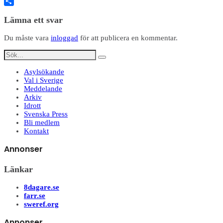
Twitter
Dela
Lämna ett svar
Du måste vara
inloggad
för att publicera en kommentar.
Asylsökande
Val i Sverige
Meddelande
Arkiv
Idrott
Svenska Press
Bli medlem
Kontakt
Annonser
Länkar
8dagare.se
farr.se
sweref.org
Annonser