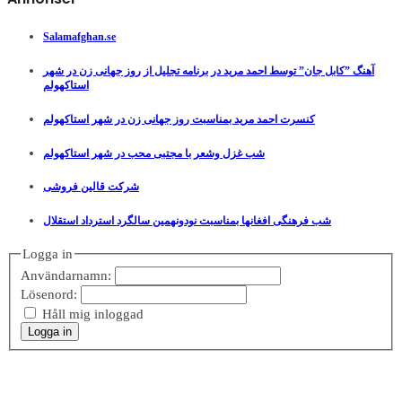
Salamafghan.se
آهنگ ”کابل جان” توسط احمد مرید در برنامه تجلیل از روز جهانی زن در شهر
استاکهولم
کنسرت احمد مرید بمناسبت روز جهانی زن در شهر استاکهولم
شب غزل وشعر با مجتبی محب در شهر استاکهولم
شرکت قالین فروشی
شب فرهنگی افغانها بمناسبت نودونهمین سالگرد استرداد استقلال
Logga in
Användarnamn:
Lösenord:
Håll mig inloggad
Logga in