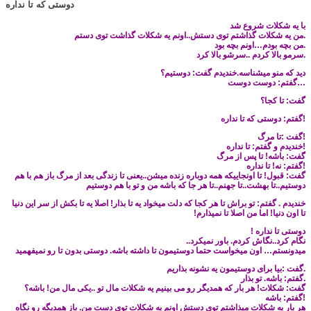
دوستی که تا نداره
با یه شکلات شروع شد
.من یه شکلات گذاشتم توی دستش..اونم یه شکلات گذاشت توی دستم
.من بچه بودم…اونم بچه بود
.سرمو بالا کردم ..سرشو بالا کرد
دید که منو میشناسه.خندیدم
گفت: دوستیم؟
…
گفتم: دوست دوست
گفت: تا کجا؟
!
گفتم: دوستی که تا نداره
!
گفت :تا مرگ
!خندیدم و
گفتم: تا نداره
گفت: باشه! تا پس از مرگ
!
گفتم: نه! تا نداره
گفت: قبول! تا اونجاییکه همه دوباره زنده میشن..یعنی تا زندگی بعد از مرگ باز هم با هم
دوستیم..تا بهشت..تا جهنم..تا هر جا که باشه من و تو با هم دوستیم
خندیدم .
گفتم: تو براش تا هر کجا که دلت میخواد یه تا بذار! اصلا یه تا بکش از سر این دنیا
تا اون دنیا! اما من اصلا تا نمیذارم!
دوستی تا نداره !
نگام کرد..نگاش کردم. باور نمیکرد..
میدونستم… اون میخواست حتما دوستیمون تا داشته باشه. دوستی بدون تا رو نمیفهمید
.
گفت :بیا برای دوستیمون یه نشونه بذاریم
.
گفتم: باشه. تو بذار
گفت: شکلات! هر بار که همدیگر رو می بینیم یه شکلات مال تو ..یکی مال من! باشه؟
!
گفتم: باشه
هر بار یه شکلات میذاشتم توی دستش اونم یه شکلات توی دست من. باز همدیگه رو نگاه