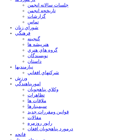
جلسات سالانه انجمن
تاریخچه انجمن
گزارشات
تماس
شوراي زنان
فرهنگي
گنجينه
هنرپيشه ها
گروه هاي هنري
نويسندگان
داستان
نيازمنديها
شرکتهاي افغاني
ورزش
امورپناهندگي
وکلاي پناهجويان
تظاهرات
ملاقات ها
سيمينارها
قوانين ومقررات جديد
مقالات
راپور روزمره
درمورد پناهجويان افغان
فاتحه