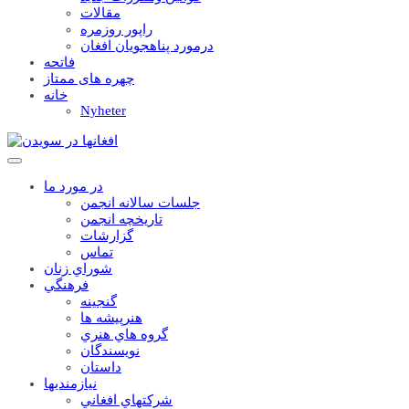
مقالات
راپور روزمره
درمورد پناهجويان افغان
فاتحه
چهره های ممتاز
خانه
Nyheter
در مورد ما
جلسات سالانه انجمن
تاریخچه انجمن
گزارشات
تماس
شوراي زنان
فرهنگي
گنجينه
هنرپيشه ها
گروه هاي هنري
نويسندگان
داستان
نيازمنديها
شرکتهاي افغاني