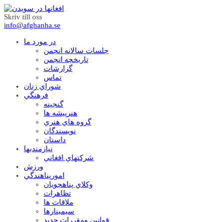
Skriv till oss
info@afghanha.se
در مورد ما
جلسات سالانه انجمن
تاریخچه انجمن
گزارشات
تماس
شوراي زنان
فرهنگي
گنجينه
هنرپيشه ها
گروه هاي هنري
نويسندگان
داستان
نيازمنديها
شرکتهاي افغاني
ورزش
امورپناهندگي
وکلاي پناهجويان
تظاهرات
ملاقات ها
سيمينارها
قوانين ومقررات جديد