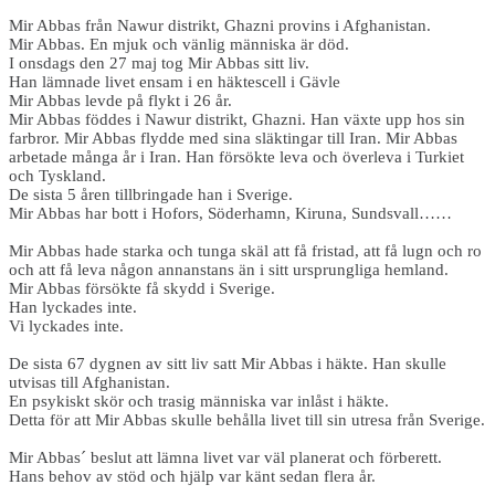
Mir Abbas från Nawur distrikt, Ghazni provins i Afghanistan.
Mir Abbas. En mjuk och vänlig människa är död.
I onsdags den 27 maj tog Mir Abbas sitt liv.
Han lämnade livet ensam i en häktescell i Gävle
Mir Abbas levde på flykt i 26 år.
Mir Abbas föddes i Nawur distrikt, Ghazni. Han växte upp hos sin
farbror. Mir Abbas flydde med sina släktingar till Iran. Mir Abbas
arbetade många år i Iran. Han försökte leva och överleva i Turkiet
och Tyskland.
De sista 5 åren tillbringade han i Sverige.
Mir Abbas har bott i Hofors, Söderhamn, Kiruna, Sundsvall……
Mir Abbas hade starka och tunga skäl att få fristad, att få lugn och ro
och att få leva någon annanstans än i sitt ursprungliga hemland.
Mir Abbas försökte få skydd i Sverige.
Han lyckades inte.
Vi lyckades inte.
De sista 67 dygnen av sitt liv satt Mir Abbas i häkte. Han skulle
utvisas till Afghanistan.
En psykiskt skör och trasig människa var inlåst i häkte.
Detta för att Mir Abbas skulle behålla livet till sin utresa från Sverige.
Mir Abbas´ beslut att lämna livet var väl planerat och förberett.
Hans behov av stöd och hjälp var känt sedan flera år.