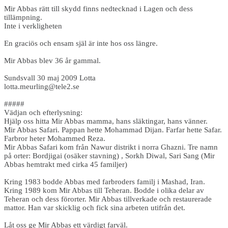
Mir Abbas rätt till skydd finns nedtecknad i Lagen och dess
tillämpning.
Inte i verkligheten
En graciös och ensam själ är inte hos oss längre.
Mir Abbas blev 36 år gammal.
Sundsvall 30 maj 2009 Lotta
lotta.meurling@tele2.se
#####
Vädjan och efterlysning:
Hjälp oss hitta Mir Abbas mamma, hans släktingar, hans vänner.
Mir Abbas Safari. Pappan hette Mohammad Dijan. Farfar hette Safar.
Farbror heter Mohammed Reza.
Mir Abbas Safari kom från Nawur distrikt i norra Ghazni. Tre namn
på orter: Bordjigai (osäker stavning) , Sorkh Diwal, Sari Sang (Mir
Abbas hemtrakt med cirka 45 familjer)
Kring 1983 bodde Abbas med farbroders familj i Mashad, Iran.
Kring 1989 kom Mir Abbas till Teheran. Bodde i olika delar av
Teheran och dess förorter. Mir Abbas tillverkade och restaurerade
mattor. Han var skicklig och fick sina arbeten utifrån det.
Låt oss ge Mir Abbas ett värdigt farväl.