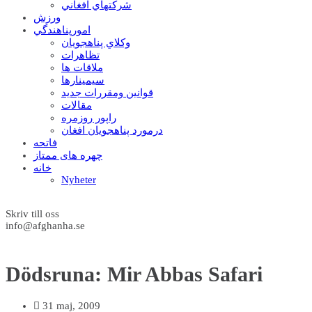
شرکتهاي افغاني
ورزش
امورپناهندگي
وکلاي پناهجويان
تظاهرات
ملاقات ها
سيمينارها
قوانين ومقررات جديد
مقالات
راپور روزمره
درمورد پناهجويان افغان
فاتحه
چهره های ممتاز
خانه
Nyheter
Skriv till oss
info@afghanha.se
Dödsruna: Mir Abbas Safari
31 maj, 2009