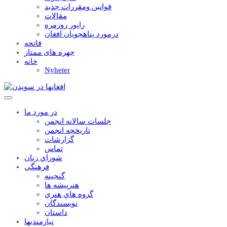
قوانين ومقررات جديد
مقالات
راپور روزمره
درمورد پناهجويان افغان
فاتحه
چهره های ممتاز
خانه
Nyheter
در مورد ما
جلسات سالانه انجمن
تاریخچه انجمن
گزارشات
تماس
شوراي زنان
فرهنگي
گنجينه
هنرپيشه ها
گروه هاي هنري
نويسندگان
داستان
نيازمنديها