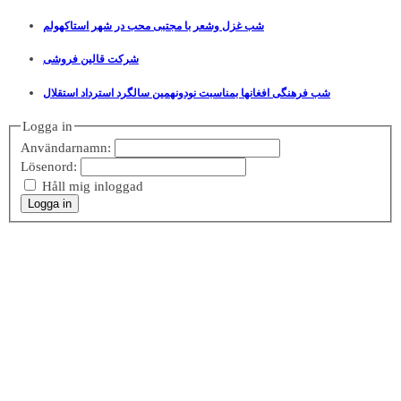
شب غزل وشعر با مجتبی محب در شهر استاکهولم
شرکت قالین فروشی
شب فرهنگی افغانها بمناسبت نودونهمین سالگرد استرداد استقلال
Logga in
Användarnamn:
Lösenord:
Håll mig inloggad
Logga in