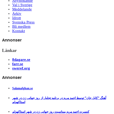
Asylsökande
Val i Sverige
Meddelande
Arkiv
Idrott
Svenska Press
Bli medlem
Kontakt
Annonser
Länkar
8dagare.se
farr.se
sweref.org
Annonser
Salamafghan.se
آهنگ ”کابل جان” توسط احمد مرید در برنامه تجلیل از روز جهانی زن در شهر
استاکهولم
کنسرت احمد مرید بمناسبت روز جهانی زن در شهر استاکهولم