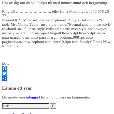
Hör av dig om du vill hjälpa till med minnesstund och begravning.
Ring till ………………………. eller Lotta Meurling, tel 070 676 26
77
Normal 0 21 MicrosoftInternetExplorer4 /* Style Definitions */
table.MsoNormalTable {mso-style-name:”Normal tabell”; mso-tstyle-
rowband-size:0; mso-tstyle-colband-size:0; mso-style-noshow:yes;
mso-style-parent:””; mso-padding-alt:0cm 5.4pt 0cm 5.4pt; mso-
para-margin:0cm; mso-para-margin-bottom:.0001pt; mso-
pagination:widow-orphan; font-size:10.0pt; font-family:”Times New
Roman”;}
Dela
Facebook
Twitter
Dela
Lämna ett svar
Du måste vara
inloggad
för att publicera en kommentar.