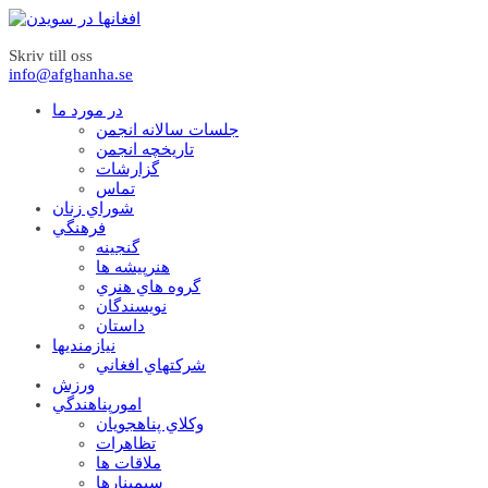
Skriv till oss
info@afghanha.se
در مورد ما
جلسات سالانه انجمن
تاریخچه انجمن
گزارشات
تماس
شوراي زنان
فرهنگي
گنجينه
هنرپيشه ها
گروه هاي هنري
نويسندگان
داستان
نيازمنديها
شرکتهاي افغاني
ورزش
امورپناهندگي
وکلاي پناهجويان
تظاهرات
ملاقات ها
سيمينارها