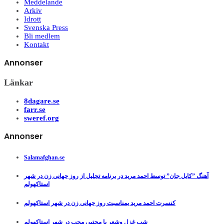
Meddelande
Arkiv
Idrott
Svenska Press
Bli medlem
Kontakt
Annonser
Länkar
8dagare.se
farr.se
sweref.org
Annonser
Salamafghan.se
آهنگ ”کابل جان” توسط احمد مرید در برنامه تجلیل از روز جهانی زن در شهر
استاکهولم
کنسرت احمد مرید بمناسبت روز جهانی زن در شهر استاکهولم
شب غزل وشعر با مجتبی محب در شهر استاکهولم