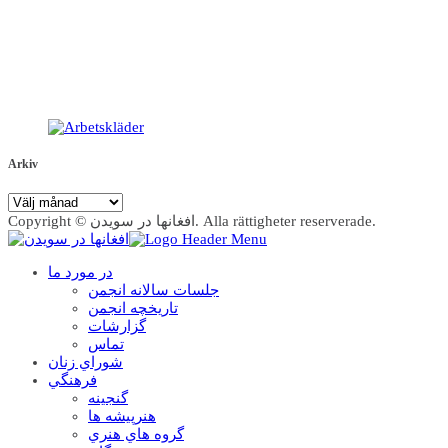
Arkiv
Arkiv
Copyright © افغانها در سویدن. Alla rättigheter reserverade.
در مورد ما
جلسات سالانه انجمن
تاریخچه انجمن
گزارشات
تماس
شوراي زنان
فرهنگي
گنجينه
هنرپيشه ها
گروه هاي هنري