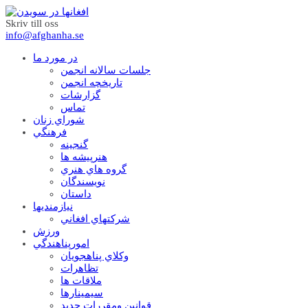
Skriv till oss
info@afghanha.se
در مورد ما
جلسات سالانه انجمن
تاریخچه انجمن
گزارشات
تماس
شوراي زنان
فرهنگي
گنجينه
هنرپيشه ها
گروه هاي هنري
نويسندگان
داستان
نيازمنديها
شرکتهاي افغاني
ورزش
امورپناهندگي
وکلاي پناهجويان
تظاهرات
ملاقات ها
سيمينارها
قوانين ومقررات جديد