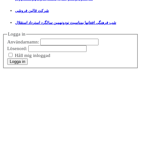
شرکت قالین فروشی
شب فرهنگی افغانها بمناسبت نودونهمین سالگرد استرداد استقلال
Logga in
Användarnamn:
Lösenord:
Håll mig inloggad
Logga in