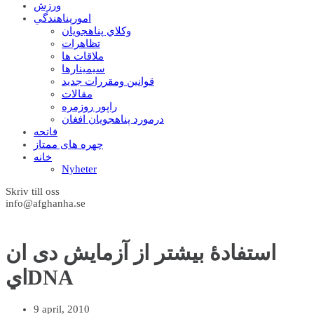
ورزش
امورپناهندگي
وکلاي پناهجويان
تظاهرات
ملاقات ها
سيمينارها
قوانين ومقررات جديد
مقالات
راپور روزمره
درمورد پناهجويان افغان
فاتحه
چهره های ممتاز
خانه
Nyheter
Skriv till oss
info@afghanha.se
استفادۀ بیشتر از آزمایش دی ان
ايDNA
9 april, 2010