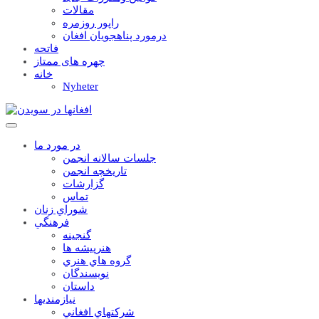
مقالات
راپور روزمره
درمورد پناهجويان افغان
فاتحه
چهره های ممتاز
خانه
Nyheter
در مورد ما
جلسات سالانه انجمن
تاریخچه انجمن
گزارشات
تماس
شوراي زنان
فرهنگي
گنجينه
هنرپيشه ها
گروه هاي هنري
نويسندگان
داستان
نيازمنديها
شرکتهاي افغاني