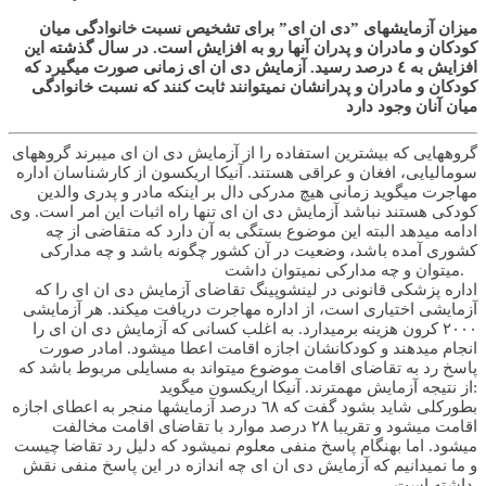
میزان آزمایش­های ”دی ان ای” برای تشخیص نسبت خانوادگی میان
کودکان و مادران و پدران آنها رو به افزایش است. در سال گذشته این
افزایش به ٤ درصد رسید. آزمایش دی ان ای زمانی صورت می­گیرد که
کودکان و مادران و پدران­شان نمی­توانند ثابت کنند که نسبت خانوادگی
میان آنان وجود دارد
گروه­هایی که بیشترین استفاده را از آزمایش دی ان ای می­برند گروه­های
سومالیایی، افغان و عراقی هستند. آنیکا اریکسون از کارشناسان اداره
مهاجرت می­گوید زمانی هیچ مدرکی دال بر اینکه مادر و پدری والدین
کودکی هستند نباشد آزمایش دی ان ای تنها راه اثبات این امر است. وی
ادامه میدهد البته این موضوع بستگی به آن دارد که متقاضی از چه
کشوری آمده باشد، وضعیت در آن کشور چگونه باشد و چه مدارکی
میتوان و چه مدارکی نمیتوان داشت.
اداره پزشکی قانونی در لینشوپینگ تقاضای آزمایش دی ان ای را که
آزمایشی اختیاری است، از اداره مهاجرت دریافت میکند. هر آزمایشی
٢٠٠٠ کرون هزینه برمیدارد. به اغلب کسانی که آزمایش دی ان ای را
انجام میدهند و کودکانشان اجازه اقامت اعطا می­شود. امادر صورت
پاسخ رد به تقاضای اقامت موضوع میتواند به مسایلی مربوط باشد که
از نتیجه آزمایش مهم­ترند. آنیکا اریکسون میگوید:
بطورکلی شاید بشود گفت که ٦٨ درصد آزمایش­ها منجر به اعطای اجازه
اقامت میشود و تقریبا ٢٨ درصد موارد با تقاضای اقامت مخالفت
میشود. اما بهنگام پاسخ منفی معلوم نمیشود که دلیل رد تقاضا چیست
و ما نمیدانیم که آزمایش دی ان ای چه اندازه در این پاسخ منفی نقش
داشته است.