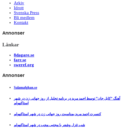
Arkiv
Idrott
Svenska Press
Bli medlem
Kontakt
Annonser
Länkar
8dagare.se
farr.se
sweref.org
Annonser
Salamafghan.se
آهنگ ”کابل جان” توسط احمد مرید در برنامه تجلیل از روز جهانی زن در شهر
استاکهولم
کنسرت احمد مرید بمناسبت روز جهانی زن در شهر استاکهولم
شب غزل وشعر با مجتبی محب در شهر استاکهولم