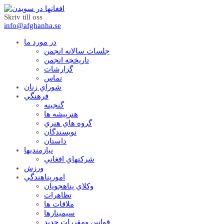
Skriv till oss
info@afghanha.se
در مورد ما
جلسات سالانه انجمن
تاریخچه انجمن
گزارشات
تماس
شوراي زنان
فرهنگي
گنجينه
هنرپيشه ها
گروه هاي هنري
نويسندگان
داستان
نيازمنديها
شرکتهاي افغاني
ورزش
امورپناهندگي
وکلاي پناهجويان
تظاهرات
ملاقات ها
سيمينارها
قوانين ومقررات جديد