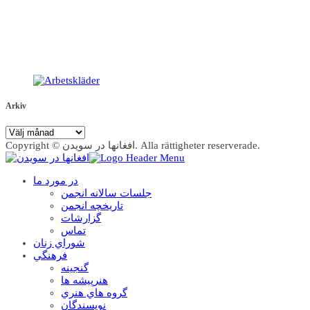
Arkiv
Arkiv
Copyright © افغانها در سویدن. Alla rättigheter reserverade.
در مورد ما
جلسات سالانه انجمن
تاریخچه انجمن
گزارشات
تماس
شوراي زنان
فرهنگي
گنجينه
هنرپيشه ها
گروه هاي هنري
نويسندگان