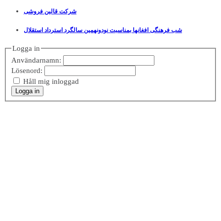
شرکت قالین فروشی
شب فرهنگی افغانها بمناسبت نودونهمین سالگرد استرداد استقلال
Logga in
Användarnamn:
Lösenord:
Håll mig inloggad
Logga in