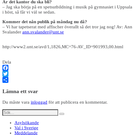
Är det kantor du ska bli?
– Jag ska börja på en spetsutbildning i musik på gymnasiet i Uppsala
i höst, så får vi väl se sedan.
Kommer det nån publik på måndag nu då?
– Vi har tapetserat med affischer överallt så det tror jag nog! Av: Ann
Svalander
ann.svalander@unt.se
http://www2.unt.se/avd/1,1826,MC=76-AV_ID=901993,00.html
Dela
Facebook
Twitter
Dela
Lämna ett svar
Du måste vara
inloggad
för att publicera en kommentar.
Asylsökande
Val i Sverige
Meddelande