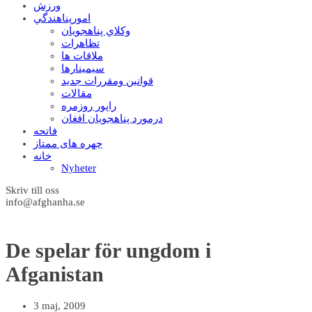
ورزش
امورپناهندگي
وکلاي پناهجويان
تظاهرات
ملاقات ها
سيمينارها
قوانين ومقررات جديد
مقالات
راپور روزمره
درمورد پناهجويان افغان
فاتحه
چهره های ممتاز
خانه
Nyheter
Skriv till oss
info@afghanha.se
De spelar för ungdom i
Afganistan
3 maj, 2009