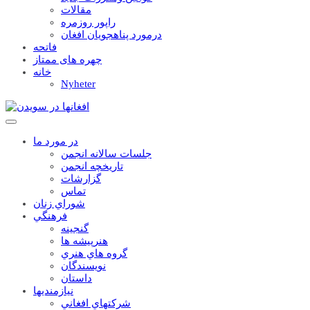
مقالات
راپور روزمره
درمورد پناهجويان افغان
فاتحه
چهره های ممتاز
خانه
Nyheter
در مورد ما
جلسات سالانه انجمن
تاریخچه انجمن
گزارشات
تماس
شوراي زنان
فرهنگي
گنجينه
هنرپيشه ها
گروه هاي هنري
نويسندگان
داستان
نيازمنديها
شرکتهاي افغاني