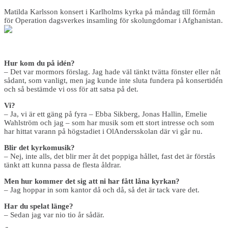
Matilda Karlsson konsert i Karlholms kyrka på måndag till förmån
för Operation dagsverkes insamling för skolungdomar i Afghanistan.
Hur kom du på idén?
– Det var mormors förslag. Jag hade väl tänkt tvätta fönster eller nåt
sådant, som vanligt, men jag kunde inte sluta fundera på konsertidén
och så bestämde vi oss för att satsa på det.
Vi?
– Ja, vi är ett gäng på fyra – Ebba Sikberg, Jonas Hallin, Emelie
Wahlström och jag – som har musik som ett stort intresse och som
har hittat varann på högstadiet i OlAndersskolan där vi går nu.
Blir det kyrkomusik?
– Nej, inte alls, det blir mer åt det poppiga hållet, fast det är förstås
tänkt att kunna passa de flesta åldrar.
Men hur kommer det sig att ni har fått låna kyrkan?
– Jag hoppar in som kantor då och då, så det är tack vare det.
Har du spelat länge?
– Sedan jag var nio tio år sådär.