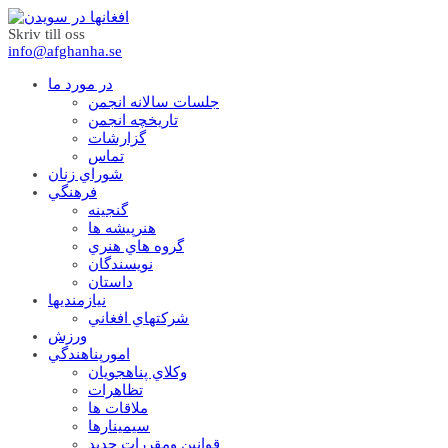
Skriv till oss
info@afghanha.se
در مورد ما
جلسات سالانه انجمن
تاریخچه انجمن
گزارشات
تماس
شوراي زنان
فرهنگي
گنجينه
هنرپيشه ها
گروه هاي هنري
نويسندگان
داستان
نيازمنديها
شرکتهاي افغاني
ورزش
امورپناهندگي
وکلاي پناهجويان
تظاهرات
ملاقات ها
سيمينارها
قوانين ومقررات جديد