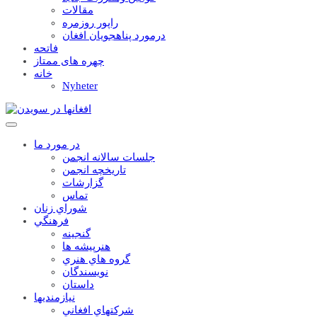
مقالات
راپور روزمره
درمورد پناهجويان افغان
فاتحه
چهره های ممتاز
خانه
Nyheter
در مورد ما
جلسات سالانه انجمن
تاریخچه انجمن
گزارشات
تماس
شوراي زنان
فرهنگي
گنجينه
هنرپيشه ها
گروه هاي هنري
نويسندگان
داستان
نيازمنديها
شرکتهاي افغاني