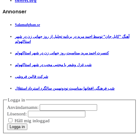
sweref.org
Annonser
Salamafghan.se
آهنگ ”کابل جان” توسط احمد مرید در برنامه تجلیل از روز جهانی زن در شهر
استاکهولم
کنسرت احمد مرید بمناسبت روز جهانی زن در شهر استاکهولم
شب غزل وشعر با مجتبی محب در شهر استاکهولم
شرکت قالین فروشی
شب فرهنگی افغانها بمناسبت نودونهمین سالگرد استرداد استقلال
Logga in
Användarnamn:
Lösenord:
Håll mig inloggad
Logga in