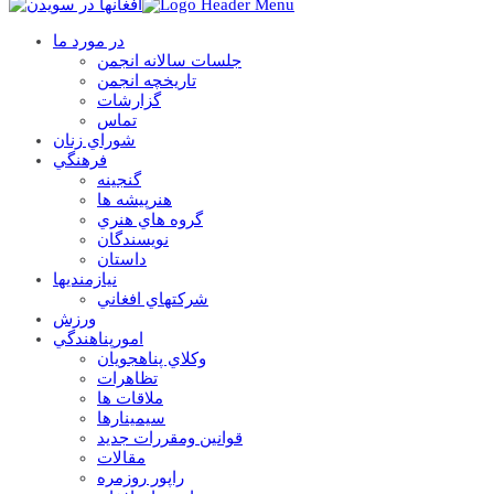
در مورد ما
جلسات سالانه انجمن
تاریخچه انجمن
گزارشات
تماس
شوراي زنان
فرهنگي
گنجينه
هنرپيشه ها
گروه هاي هنري
نويسندگان
داستان
نيازمنديها
شرکتهاي افغاني
ورزش
امورپناهندگي
وکلاي پناهجويان
تظاهرات
ملاقات ها
سيمينارها
قوانين ومقررات جديد
مقالات
راپور روزمره