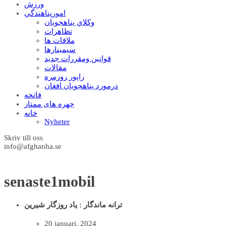
ورزش
امورپناهندگي
وکلاي پناهجويان
تظاهرات
ملاقات ها
سيمينارها
قوانين ومقررات جديد
مقالات
راپور روزمره
درمورد پناهجويان افغان
فاتحه
چهره های ممتاز
خانه
Nyheter
Skriv till oss
info@afghanha.se
senaste1mobil
ترانه ماندگار : یاد روزگار شیرین
20 januari, 2024