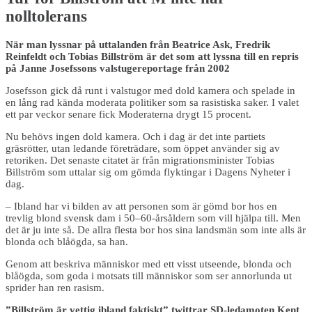
nolltolerans
När man lyssnar på uttalanden från Beatrice Ask, Fredrik
Reinfeldt och Tobias Billström är det som att lyssna till en repris
på Janne Josefssons valstugereportage från 2002
Josefsson gick då runt i valstugor med dold kamera och spelade in
en lång rad kända moderata politiker som sa rasistiska saker. I valet
ett par veckor senare fick Moderaterna drygt 15 procent.
Nu behövs ingen dold kamera. Och i dag är det inte partiets
gräsrötter, utan ledande företrädare, som öppet använder sig av
retoriken. Det senaste citatet är från migrationsminister Tobias
Billström som uttalar sig om gömda flyktingar i Dagens Nyheter i
dag.
– Ibland har vi bilden av att personen som är gömd bor hos en
trevlig blond svensk dam i 50–60-årsåldern som vill hjälpa till. Men
det är ju inte så. De allra flesta bor hos sina landsmän som inte alls är
blonda och blåögda, sa han.
Genom att beskriva människor med ett visst utseende, blonda och
blåögda, som goda i motsats till människor som ser annorlunda ut
sprider han ren rasism.
”Billström är vettig ibland faktiskt” twittrar SD-ledamoten Kent