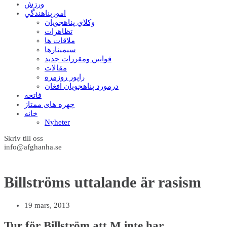
ورزش
امورپناهندگي
وکلاي پناهجويان
تظاهرات
ملاقات ها
سيمينارها
قوانين ومقررات جديد
مقالات
راپور روزمره
درمورد پناهجويان افغان
فاتحه
چهره های ممتاز
خانه
Nyheter
Skriv till oss
info@afghanha.se
Billströms uttalande är rasism
19 mars, 2013
Tur för Billström att M inte har