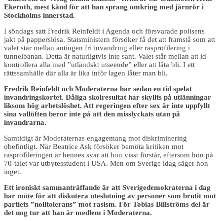
Ekeroth, mest känd för att han sprang omkring med järnrör i
Stockholms innerstad.
I söndags satt Fredrik Reinfeldt i Agenda och försvarade polisens
jakt på papperslösa. Statsministern försöker få det att framstå som att
valet står mellan antingen fri invandring eller rasprofilering i
tunnelbanan. Detta är naturligtvis inte sant. Valet står mellan att id-
kontrollera alla med ”utländskt utseende” eller att låta bli. I ett
rättssamhälle där alla är lika inför lagen låter man bli.
Fredrik Reinfeldt och Moderaterna har sedan en tid spelat
invandringskortet. Dåliga skolresultat har skyllts på utlänningar
liksom hög arbetslöshet. Att regeringen efter sex år inte uppfyllt
sina vallöften beror inte på att den misslyckats utan på
invandrarna.
Samtidigt är Moderaternas engagemang mot diskriminering
obefintligt. När Beatrice Ask försöker bemöta kritiken mot
rasprofileringen är hennes svar att hon visst förstår, eftersom hon på
70-talet var utbytesstudent i USA. Men om Sverige idag säger hon
inget.
Ett ironiskt sammanträffande är att Sverigedemokraterna i dag
har möte för att diskutera uteslutning av personer som brutit mot
partiets ”nolltolerans” mot rasism. För Tobias Billströms del är
det nog tur att han är medlem i Moderaterna.