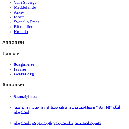
Val i Sverige
Meddelande
Arkiv
Idrott
Svenska Press
Bli medlem
Kontakt
Annonser
Länkar
8dagare.se
farr.se
sweref.org
Annonser
Salamafghan.se
آهنگ ”کابل جان” توسط احمد مرید در برنامه تجلیل از روز جهانی زن در شهر
استاکهولم
کنسرت احمد مرید بمناسبت روز جهانی زن در شهر استاکهولم