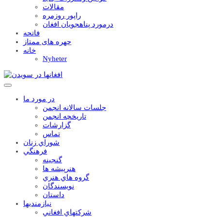
مقالات
راپور روزمره
درمورد پناهجويان افغان
فاتحه
چهره های ممتاز
خانه
Nyheter
در مورد ما
جلسات سالانه انجمن
تاریخچه انجمن
گزارشات
تماس
شوراي زنان
فرهنگي
گنجينه
هنرپيشه ها
گروه هاي هنري
نويسندگان
داستان
نيازمنديها
شرکتهاي افغاني