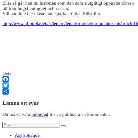
Eller så går han till historien som den som slutgiltigt öppnade dörren
till främlingsfientlighet och rasism.
Vill han inte det måste han sparka T­obias Billström
http://www.aftonbladet.se/ledare/ledarkronika/karinpettersson/article
Dela
Facebook
Twitter
Dela
Lämna ett svar
Du måste vara
inloggad
för att publicera en kommentar.
Asylsökande