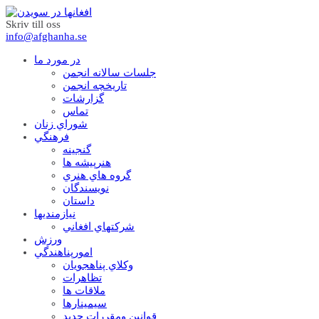
Skriv till oss
info@afghanha.se
در مورد ما
جلسات سالانه انجمن
تاریخچه انجمن
گزارشات
تماس
شوراي زنان
فرهنگي
گنجينه
هنرپيشه ها
گروه هاي هنري
نويسندگان
داستان
نيازمنديها
شرکتهاي افغاني
ورزش
امورپناهندگي
وکلاي پناهجويان
تظاهرات
ملاقات ها
سيمينارها
قوانين ومقررات جديد