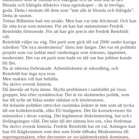
Blonda och blåögda tillskrivs vissa egenskaper – de är trevliga,
goda. Detta i motsats till dem som ”inte alls är blonda och blåögda”.
Detta är rasism.
Tobias Billström bad om ursäkt. Men han var inte felciterad. Och han
får sitta kvar som minister. För att han har statsminister Fredrik
Reinfeldts förtroende. För att han gör precis det Fredrik Reinfeldt
vill.
Reinfeldt väljer nu väg. Det parti som gick till val 2006 under kaxiga
rubriken ”De nya moderaterna” finns inte längre. Det var ett politiskt
projekt som var laddat med värderingar som tolerans, öppenhet,
modernitet. Det var ett parti som hade en idé om hur jobben kunde
bli fler.
Nu är idéerna förbrukade. Arbetslösheten är rekordhög, och
Reinfeldt har inga nya svar.
Men makten vill han behålla.
Nu skrivs svensk historia
Då återstår att byta ämne. Skylla problemen i samhället på vissa
grupper, ­leta efter syndabockar. Det är en skrämselns politik, som
har till syfte att blåsa under rädslan och intoleransen.
Att ledande politiker uttrycker rasistiska åsikter är inte som att tycka
till om kollektivtrafik, eller EU-budgeten. Det får konsekvenser för
människor i deras vardag. Det legitimerar diskriminering, hat och i
förlängningen våld. Det talar till det sämsta hos oss, våra fördomar.
Nu skrivs svensk historia. Fredrik Reinfeldt har ett val. Antingen kan
han bli ihågkommen som den som förde tillbaka Moderaterna till
regeringsmakten, efter decennier av socialdemokratisk dominans.