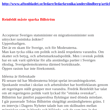
http://www.aftonbladet.se/ledare/ledarkronika/anderslindberg/arti
Reinfeldt måste sparka Billström
Accepterar Sveriges statsminister en migrationsminister som
uttrycker rasistiska åsikter?
Uppenbarligen.
Det är en skam för Sverige, och för M­oderaterna.
Man kan tycka olika om politik och ä­ndå respektera varandra. Om
skatter och betyg, och arbetsmarknadspolitik. Men i svensk politik
har en sak varit självklar för alla anständiga partier i Sveriges
riksdag, Sverigedemokraterna därmed borträknade.
Öppen rasism har inte förekommit.
Idéerna är förbrukade
På senare tid har Moderaterna börjat spelat invandringskortet.
Sjunkande resultat i skolan och arbetslöshet har bortförklarats genom
att regeringen ställt grupper mot varandra. Fredrik Reinfeldt har talat
om att regeringens politik varit lyckad för ”etniska svenskar”,
Billström har jämfört papperslösa flyktingar med dömda mördare.
I går passerade Tobias Billström slutgiltigt anständighetens gräns. I
en intervju i Dagens Nyheter talade han om skillnaden mellan
människor som är blonda och blåögda, och de som inte är det.