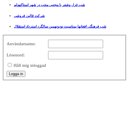
شب غزل وشعر با مجتبی محب در شهر استاکهولم
شرکت قالین فروشی
شب فرهنگی افغانها بمناسبت نودونهمین سالگرد استرداد استقلال
Användarnamn:
Lösenord:
Håll mig inloggad
Logga in