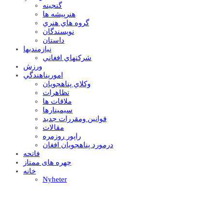
گنجينه
هنرپيشه ها
گروه هاي هنري
نويسندگان
داستان
نيازمنديها
شرکتهاي افغاني
ورزش
امورپناهندگي
وکلاي پناهجويان
تظاهرات
ملاقات ها
سيمينارها
قوانين ومقررات جديد
مقالات
راپور روزمره
درمورد پناهجويان افغان
فاتحه
چهره های ممتاز
خانه
Nyheter