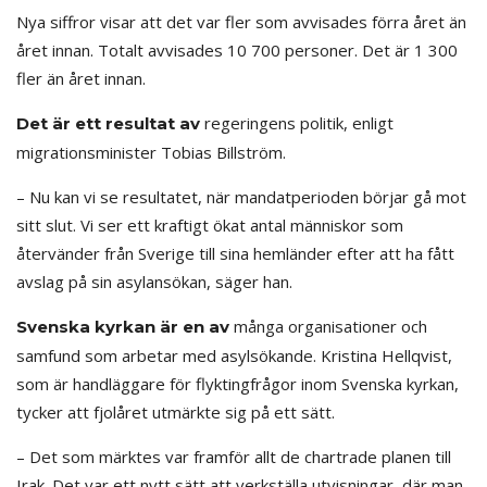
Nya siffror visar att det var fler som avvisades förra året än
året innan. Totalt avvisades 10 700 personer. Det är 1 300
fler än året innan.
regeringens politik, enligt
Det är ett resultat av
migrationsminister Tobias Billström.
– Nu kan vi se resultatet, när mandatperioden börjar gå mot
sitt slut. Vi ser ett kraftigt ökat antal människor som
återvänder från Sverige till sina hemländer efter att ha fått
avslag på sin asylansökan, säger han.
många organisationer och
Svenska kyrkan är en av
samfund som arbetar med asylsökande. Kristina Hellqvist,
som är handläggare för flyktingfrågor inom Svenska kyrkan,
tycker att fjolåret utmärkte sig på ett sätt.
– Det som märktes var framför allt de chartrade planen till
Irak. Det var ett nytt sätt att verkställa utvisningar, där man