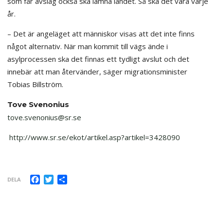
som får avslag också ska lämna landet. Så ska det vara varje
år.
– Det är angeläget att människor visas att det inte finns
något alternativ. När man kommit till vägs ände i
asylprocessen ska det finnas ett tydligt avslut och det
innebär att man återvänder, säger migrationsminister
Tobias Billström.
Tove Svenonius
tove.svenonius@sr.se
http://www.sr.se/ekot/artikel.asp?artikel=3428090
Facebook
Twitter
Dela
DELA