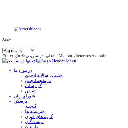
Arkiv
Arkiv
Copyright © افغانها در سویدن. Alla rättigheter reserverade.
در مورد ما
جلسات سالانه انجمن
تاریخچه انجمن
گزارشات
تماس
شوراي زنان
فرهنگي
گنجينه
هنرپيشه ها
گروه هاي هنري
نويسندگان
داستان