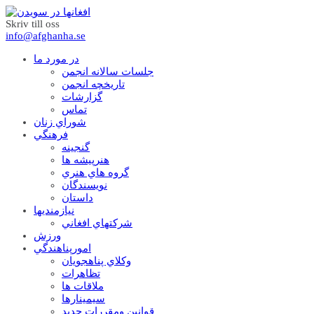
Skriv till oss
info@afghanha.se
در مورد ما
جلسات سالانه انجمن
تاریخچه انجمن
گزارشات
تماس
شوراي زنان
فرهنگي
گنجينه
هنرپيشه ها
گروه هاي هنري
نويسندگان
داستان
نيازمنديها
شرکتهاي افغاني
ورزش
امورپناهندگي
وکلاي پناهجويان
تظاهرات
ملاقات ها
سيمينارها
قوانين ومقررات جديد