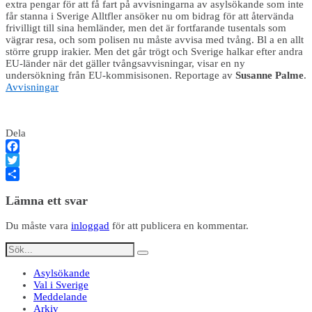
extra pengar för att få fart på avvisningarna av asylsökande som inte
får stanna i Sverige Alltfler ansöker nu om bidrag för att återvända
frivilligt till sina hemländer, men det är fortfarande tusentals som
vägrar resa, och som polisen nu måste avvisa med tvång. Bl a en allt
större grupp irakier. Men det går trögt och Sverige halkar efter andra
EU-länder när det gäller tvångsavvisningar, visar en ny
undersökning från EU-kommisisonen. Reportage av
Susanne Palme
.
Avvisningar
Dela
Facebook
Twitter
Dela
Lämna ett svar
Du måste vara
inloggad
för att publicera en kommentar.
Asylsökande
Val i Sverige
Meddelande
Arkiv