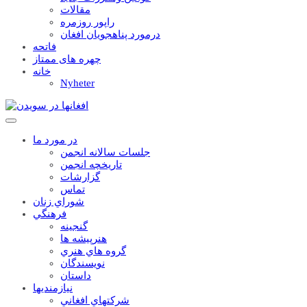
مقالات
راپور روزمره
درمورد پناهجويان افغان
فاتحه
چهره های ممتاز
خانه
Nyheter
در مورد ما
جلسات سالانه انجمن
تاریخچه انجمن
گزارشات
تماس
شوراي زنان
فرهنگي
گنجينه
هنرپيشه ها
گروه هاي هنري
نويسندگان
داستان
نيازمنديها
شرکتهاي افغاني