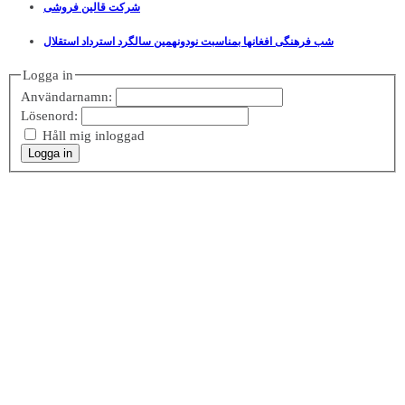
شرکت قالین فروشی
شب فرهنگی افغانها بمناسبت نودونهمین سالگرد استرداد استقلال
Logga in
Användarnamn:
Lösenord:
Håll mig inloggad
Logga in