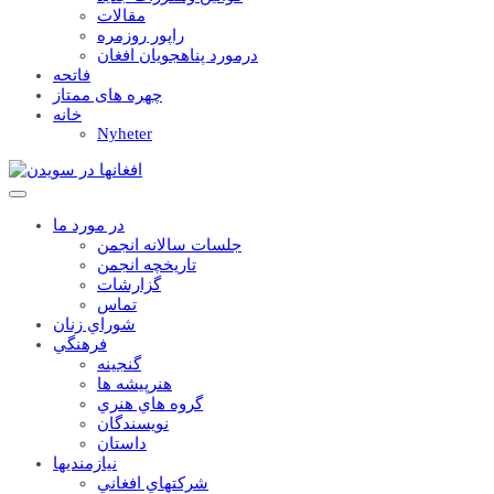
مقالات
راپور روزمره
درمورد پناهجويان افغان
فاتحه
چهره های ممتاز
خانه
Nyheter
در مورد ما
جلسات سالانه انجمن
تاریخچه انجمن
گزارشات
تماس
شوراي زنان
فرهنگي
گنجينه
هنرپيشه ها
گروه هاي هنري
نويسندگان
داستان
نيازمنديها
شرکتهاي افغاني