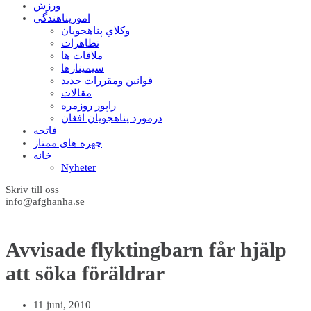
ورزش
امورپناهندگي
وکلاي پناهجويان
تظاهرات
ملاقات ها
سيمينارها
قوانين ومقررات جديد
مقالات
راپور روزمره
درمورد پناهجويان افغان
فاتحه
چهره های ممتاز
خانه
Nyheter
Skriv till oss
info@afghanha.se
Avvisade flyktingbarn får hjälp
att söka föräldrar
11 juni, 2010