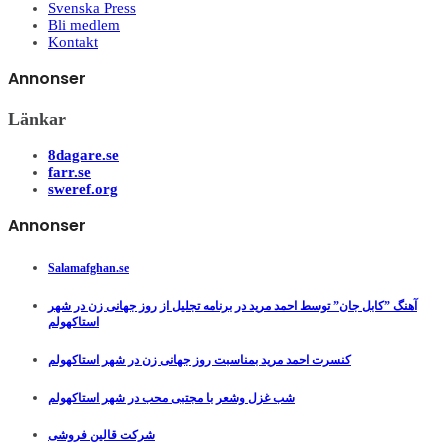
Svenska Press
Bli medlem
Kontakt
Annonser
Länkar
8dagare.se
farr.se
sweref.org
Annonser
Salamafghan.se
آهنگ ”کابل جان” توسط احمد مرید در برنامه تجلیل از روز جهانی زن در شهر
استاکهولم
کنسرت احمد مرید بمناسبت روز جهانی زن در شهر استاکهولم
شب غزل وشعر با مجتبی محب در شهر استاکهولم
شرکت قالین فروشی