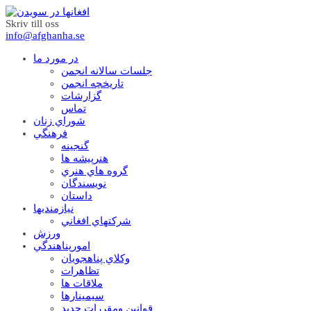
Skriv till oss
info@afghanha.se
در مورد ما
جلسات سالانه انجمن
تاریخچه انجمن
گزارشات
تماس
شوراي زنان
فرهنگي
گنجينه
هنرپيشه ها
گروه هاي هنري
نويسندگان
داستان
نيازمنديها
شرکتهاي افغاني
ورزش
امورپناهندگي
وکلاي پناهجويان
تظاهرات
ملاقات ها
سيمينارها
قوانين ومقررات جديد