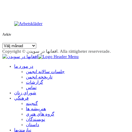
Arkiv
Arkiv
Copyright © افغانها در سویدن. Alla rättigheter reserverade.
در مورد ما
جلسات سالانه انجمن
تاریخچه انجمن
گزارشات
تماس
شوراي زنان
فرهنگي
گنجينه
هنرپيشه ها
گروه هاي هنري
نويسندگان
داستان
نيازمنديها