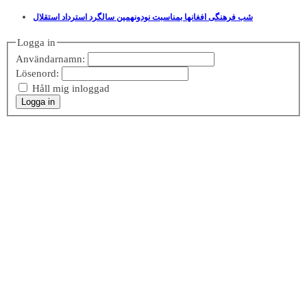
شب فرهنگی افغانها بمناسبت نودونهمین سالگرد استرداد استقلال
Logga in
Användarnamn:
Lösenord:
Håll mig inloggad
Logga in