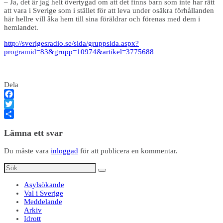
– Ja, det är jag helt övertygad om att det finns barn som inte har rätt
att vara i Sverige som i stället för att leva under osäkra förhållanden
här hellre vill åka hem till sina föräldrar och förenas med dem i
hemlandet.
http://sverigesradio.se/sida/gruppsida.aspx?
programid=83&grupp=10974&artikel=3775688
Dela
Facebook
Twitter
Dela
Lämna ett svar
Du måste vara
inloggad
för att publicera en kommentar.
Asylsökande
Val i Sverige
Meddelande
Arkiv
Idrott