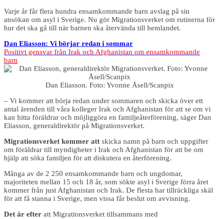
Varje år får flera hundra ensamkommande barn avslag på sin
ansökan om asyl i Sverige. Nu gör Migrationsverket om rutinerna för
hur det ska gå till när barnen ska återvända till hemlandet.
Dan Eliasson: Vi börjar redan i sommar
Positivt gensvar från Irak och Afghanistan om ensamkommande
barn
Dan Eliasson. Foto: Yvonne Åsell/Scanpix
– Vi kommer att börja redan under sommaren och skicka över ett
antal ärenden till våra kolleger Irak och Afghanistan för att se om vi
kan hitta föräldrar och möjliggöra en familjeåterförening, säger Dan
Eliasson, generaldirektör på Migrationsverket.
Migrationsverket kommer att
skicka namn på barn och uppgifter
om föräldrar till myndigheter i Irak och Afghanistan för att be om
hjälp att söka familjen för att diskutera en återförening.
Många av de 2 250 ensamkommande barn och ungdomar,
majoriteten mellan 15 och 18 år, som sökte asyl i Sverige förra året
kommer från just Afghanistan och Irak. De flesta har tillräckliga skäl
för att få stanna i Sverige, men vissa får beslut om avvisning.
Det är efter
att Migrationsverket tillsammans med