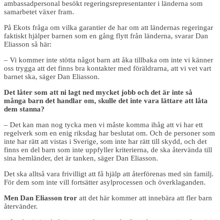
ambassadpersonal besökt regeringsrepresentanter i länderna som
samarbetet växer fram.
På Ekots fråga om vilka garantier de har om att ländernas regeringar
faktiskt hjälper barnen som en gång flytt från länderna, svarar Dan
Eliasson så här:
– Vi kommer inte stötta något barn att åka tillbaka om inte vi känner
oss trygga att det finns bra kontakter med föräldrarna, att vi vet vart
barnet ska, säger Dan Eliasson.
Det låter som att ni lagt ned mycket jobb och det är inte så
många barn det handlar om, skulle det inte vara lättare att låta
dem stanna?
– Det kan man nog tycka men vi måste komma ihåg att vi har ett
regelverk som en enig riksdag har beslutat om. Och de personer som
inte har rätt att vistas i Sverige, som inte har rätt till skydd, och det
finns en del barn som inte uppfyller kriterierna, de ska återvända till
sina hemländer, det är tanken, säger Dan Eliasson.
Det ska alltså vara frivilligt att få hjälp att återförenas med sin familj.
För dem som inte vill fortsätter asylprocessen och överklaganden.
Men Dan Eliasson tror
att det här kommer att innebära att fler barn
återvänder.