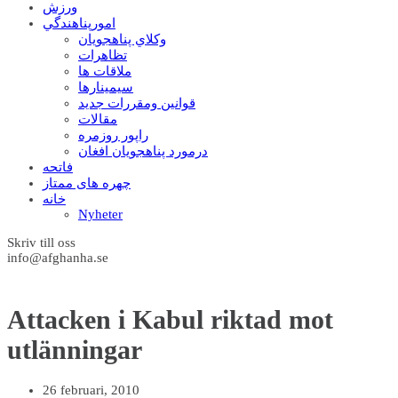
ورزش
امورپناهندگي
وکلاي پناهجويان
تظاهرات
ملاقات ها
سيمينارها
قوانين ومقررات جديد
مقالات
راپور روزمره
درمورد پناهجويان افغان
فاتحه
چهره های ممتاز
خانه
Nyheter
Skriv till oss
info@afghanha.se
Attacken i Kabul riktad mot
utlänningar
26 februari, 2010