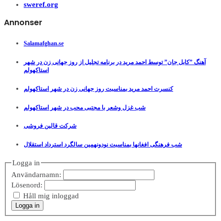
sweref.org
Annonser
Salamafghan.se
آهنگ ”کابل جان” توسط احمد مرید در برنامه تجلیل از روز جهانی زن در شهر
استاکهولم
کنسرت احمد مرید بمناسبت روز جهانی زن در شهر استاکهولم
شب غزل وشعر با مجتبی محب در شهر استاکهولم
شرکت قالین فروشی
شب فرهنگی افغانها بمناسبت نودونهمین سالگرد استرداد استقلال
Logga in
Användarnamn:
Lösenord:
Håll mig inloggad
Logga in