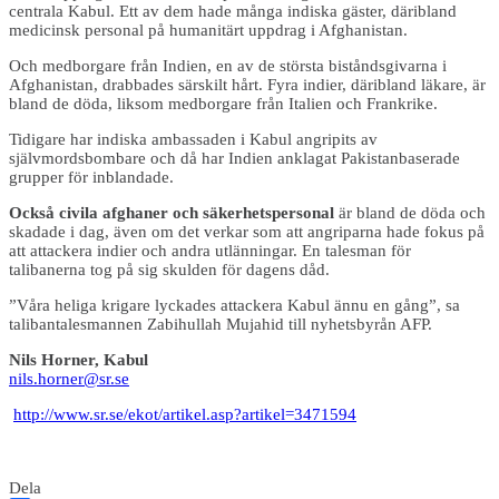
centrala Kabul. Ett av dem hade många indiska gäster, däribland
medicinsk personal på humanitärt uppdrag i Afghanistan.
Och medborgare från Indien, en av de största biståndsgivarna i
Afghanistan, drabbades särskilt hårt. Fyra indier, däribland läkare, är
bland de döda, liksom medborgare från Italien och Frankrike.
Tidigare har indiska ambassaden i Kabul angripits av
självmordsbombare och då har Indien anklagat Pakistanbaserade
grupper för inblandade.
Också civila afghaner och säkerhetspersonal
är bland de döda och
skadade i dag, även om det verkar som att angriparna hade fokus på
att attackera indier och andra utlänningar. En talesman för
talibanerna tog på sig skulden för dagens dåd.
”Våra heliga krigare lyckades attackera Kabul ännu en gång”, sa
talibantalesmannen Zabihullah Mujahid till nyhetsbyrån AFP.
Nils Horner, Kabul
nils.horner@sr.se
http://www.sr.se/ekot/artikel.asp?artikel=3471594
Dela