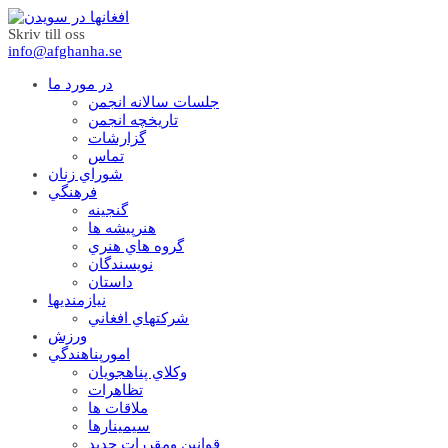
Skriv till oss
info@afghanha.se
در مورد ما
جلسات سالانه انجمن
تاریخچه انجمن
گزارشات
تماس
شوراي زنان
فرهنگي
گنجينه
هنرپيشه ها
گروه هاي هنري
نويسندگان
داستان
نيازمنديها
شرکتهاي افغاني
ورزش
امورپناهندگي
وکلاي پناهجويان
تظاهرات
ملاقات ها
سيمينارها
قوانين ومقررات جديد