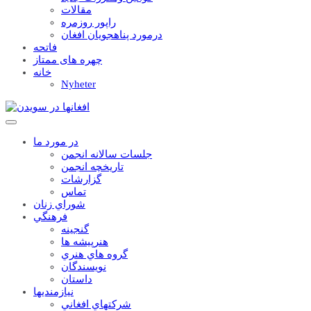
مقالات
راپور روزمره
درمورد پناهجويان افغان
فاتحه
چهره های ممتاز
خانه
Nyheter
در مورد ما
جلسات سالانه انجمن
تاریخچه انجمن
گزارشات
تماس
شوراي زنان
فرهنگي
گنجينه
هنرپيشه ها
گروه هاي هنري
نويسندگان
داستان
نيازمنديها
شرکتهاي افغاني