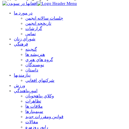
در مورد ما
جلسات سالانه انجمن
تاریخچه انجمن
گزارشات
تماس
شوراي زنان
فرهنگي
گنجينه
هنرپيشه ها
گروه هاي هنري
نويسندگان
داستان
نيازمنديها
شرکتهاي افغاني
ورزش
امورپناهندگي
وکلاي پناهجويان
تظاهرات
ملاقات ها
سيمينارها
قوانين ومقررات جديد
مقالات
راپور روزمره