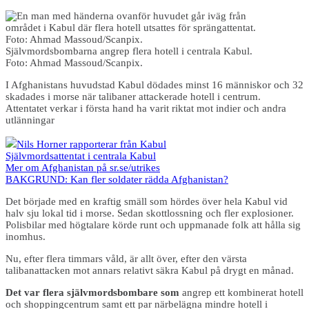
Självmordsbombarna angrep flera hotell i centrala Kabul.
Foto: Ahmad Massoud/Scanpix.
I Afghanistans huvudstad Kabul dödades minst 16 människor och 32
skadades i morse när talibaner attackerade hotell i centrum.
Attentatet verkar i första hand ha varit riktat mot indier och andra
utlänningar
Nils Horner rapporterar från Kabul
Självmordsattentat i centrala Kabul
Mer om Afghanistan på sr.se/utrikes
BAKGRUND: Kan fler soldater rädda Afghanistan?
Det började med en kraftig smäll som hördes över hela Kabul vid
halv sju lokal tid i morse. Sedan skottlossning och fler explosioner.
Polisbilar med högtalare körde runt och uppmanade folk att hålla sig
inomhus.
Nu, efter flera timmars våld, är allt över, efter den värsta
talibanattacken mot annars relativt säkra Kabul på drygt en månad.
Det var flera självmordsbombare
som
angrep ett kombinerat hotell
och shoppingcentrum samt ett par närbelägna mindre hotell i