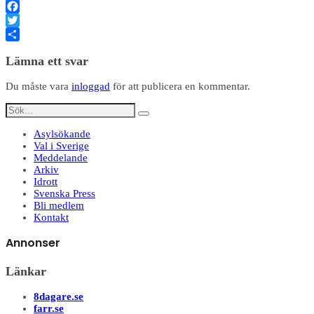
Facebook
Twitter
Dela
Lämna ett svar
Du måste vara
inloggad
för att publicera en kommentar.
Asylsökande
Val i Sverige
Meddelande
Arkiv
Idrott
Svenska Press
Bli medlem
Kontakt
Annonser
Länkar
8dagare.se
farr.se