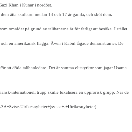
Gazi Khan i Kunar i nordöst.
nd dem åtta skolbarn mellan 13 och 17 år gamla, och sköt dem.
om området på grund av talibanerna är för farligt att besöka. I stället
 och en amerikansk flagga. Även i Kabul tågade demonstranter. De
för att döda talibanledare. Det är samma elitstyrkor som jagar Usama
hansk-internationell trupp skulle lokalisera en upprorisk grupp. När de
+Svtse-Utrikesnyheter+(svt.se+-+Utrikesnyheter)