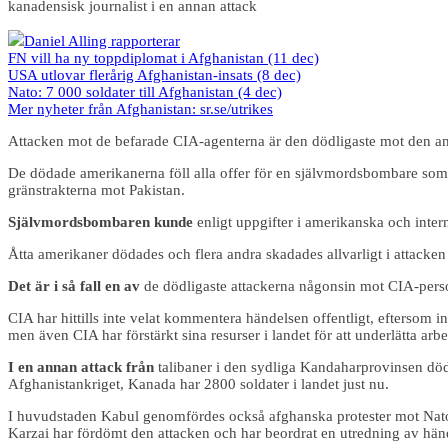
kanadensisk journalist i en annan attack
Daniel Alling rapporterar
FN vill ha ny toppdiplomat i Afghanistan (11 dec)
USA utlovar flerårig Afghanistan-insats (8 dec)
Nato: 7 000 soldater till Afghanistan (4 dec)
Mer nyheter från Afghanistan: sr.se/utrikes
Attacken mot de befarade CIA-agenterna är den dödligaste mot den ame
De dödade amerikanerna föll alla offer för en självmordsbombare som 
gränstrakterna mot Pakistan.
Självmordsbombaren kunde
enligt uppgifter i amerikanska och inter
Åtta amerikaner dödades och flera andra skadades allvarligt i attacke
Det är i så fall en av
de dödligaste attackerna någonsin mot CIA-pers
CIA har hittills inte velat kommentera händelsen offentligt, eftersom i
men även CIA har förstärkt sina resurser i landet för att underlätta arbet
I en annan attack från
talibaner i den sydliga Kandaharprovinsen döda
Afghanistankriget, Kanada har 2800 soldater i landet just nu.
I huvudstaden Kabul genomfördes också afghanska protester mot Natotru
Karzai har fördömt den attacken och har beordrat en utredning av hän