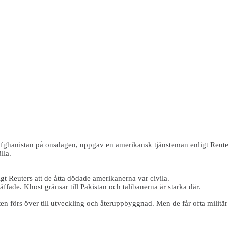
Afghanistan på onsdagen, uppgav en amerikansk tjänsteman enligt Reute
lla.
t Reuters att de åtta dödade amerikanerna var civila.
fade. Khost gränsar till Pakistan och talibanerna är starka där.
en förs över till utveckling och återuppbyggnad. Men de får ofta militär