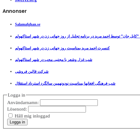
Annonser
Salamafghan.se
”کابل جان” توسط احمد مرید در برنامه تجلیل از روز جهانی زن در شهر استاکهولم
کنسرت احمد مرید بمناسبت روز جهانی زن در شهر استاکهولم
شب غزل وشعر با مجتبی محب در شهر استاکهولم
شرکت قالین فروشی
شب فرهنگی افغانها بمناسبت نودونهمین سالگرد استرداد استقلال
Logga in
Användarnamn:
Lösenord:
Håll mig inloggad
Logga in