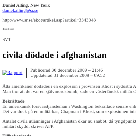
Daniel Alling, New York
daniel.alling@sr.se
http://www.sr.se/ekot/artikel.asp?artikel=3343048
*****
SVT
civila dödade i afghanistan
Publicerad 30 december 2009 – 21:46
Uppdaterad 31 december 2009 – 09:52
Åtta amerikaner dödades i en explosion i provinsen Khost i sydöstra 
Man tror att det var en självmordsbomb, sade en västerländsk militärkä
Bekräftade
En amerikansk försvarstjänsteman i Washington bekräftade senare enlig
Det var dock på en militärbas, Chapman i Khost, som explosionen inträf
Antalet civila utlänningar i Afghanistan ökar nu snabbt, då tyngdpunkt
militärt skydd, skriver AFP.
Tillbakavisade