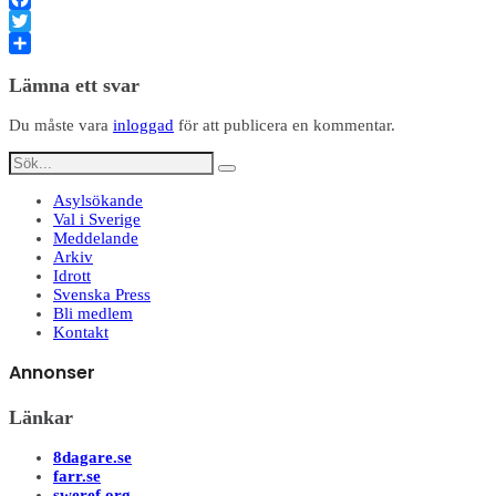
Facebook
Twitter
Dela
Lämna ett svar
Du måste vara
inloggad
för att publicera en kommentar.
Asylsökande
Val i Sverige
Meddelande
Arkiv
Idrott
Svenska Press
Bli medlem
Kontakt
Annonser
Länkar
8dagare.se
farr.se
sweref.org