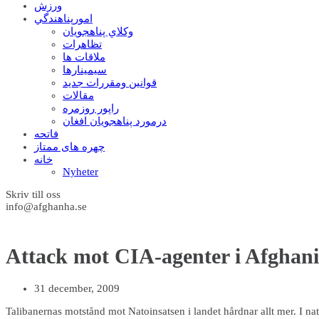
ورزش
امورپناهندگي
وکلاي پناهجويان
تظاهرات
ملاقات ها
سيمينارها
قوانين ومقررات جديد
مقالات
راپور روزمره
درمورد پناهجويان افغان
فاتحه
چهره های ممتاز
خانه
Nyheter
Skriv till oss
info@afghanha.se
Attack mot CIA-agenter i Afghani
31 december, 2009
Talibanernas motstånd mot Natoinsatsen i landet hårdnar allt mer. I 