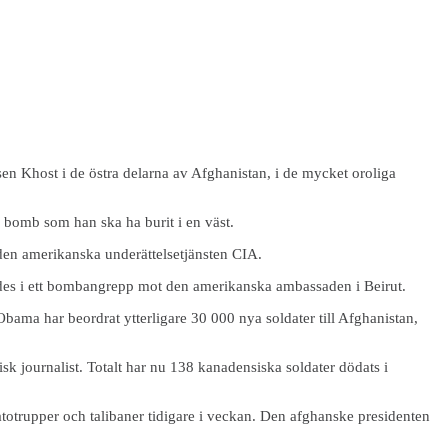
n Khost i de östra delarna av Afghanistan, i de mycket oroliga
n bomb som han ska ha burit i en väst.
 den amerikanska underättelsetjänsten CIA.
des i ett bombangrepp mot den amerikanska ambassaden i Beirut.
Obama har beordrat ytterligare 30 000 nya soldater till Afghanistan,
k journalist. Totalt har nu 138 kanadensiska soldater dödats i
totrupper och talibaner tidigare i veckan. Den afghanske presidenten