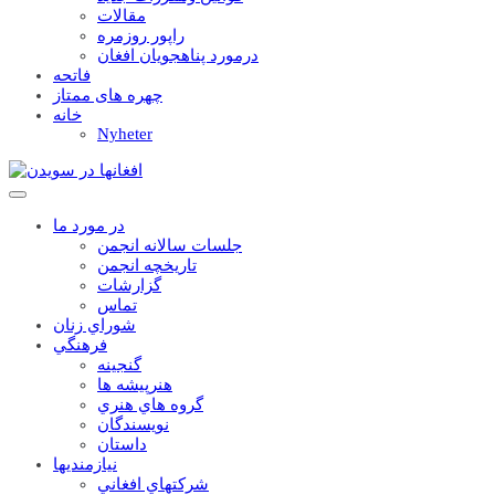
مقالات
راپور روزمره
درمورد پناهجويان افغان
فاتحه
چهره های ممتاز
خانه
Nyheter
در مورد ما
جلسات سالانه انجمن
تاریخچه انجمن
گزارشات
تماس
شوراي زنان
فرهنگي
گنجينه
هنرپيشه ها
گروه هاي هنري
نويسندگان
داستان
نيازمنديها
شرکتهاي افغاني