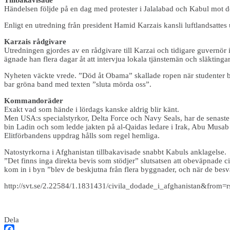
Händelsen följde på en dag med protester i Jalalabad och Kabul mot d
Enligt en utredning från president Hamid Karzais kansli luftlandsattes
Karzais rådgivare
Utredningen gjordes av en rådgivare till Karzai och tidigare guvernör i
ägnade han flera dagar åt att intervjua lokala tjänstemän och släktingar 
Nyheten väckte vrede. ”Död åt Obama” skallade ropen när studenter 
bar gröna band med texten ”sluta mörda oss”.
Kommandoräder
Exakt vad som hände i lördags kanske aldrig blir känt.
Men USA:s specialstyrkor, Delta Force och Navy Seals, har de senaste 
bin Ladin och som ledde jakten på al-Qaidas ledare i Irak, Abu Musab
Elitförbandens uppdrag hålls som regel hemliga.
Natostyrkorna i Afghanistan tillbakavisade snabbt Kabuls anklagelse.
”Det finns inga direkta bevis som stödjer” slutsatsen att obeväpnade ci
kom in i byn ”blev de beskjutna från flera byggnader, och när de bes
http://svt.se/2.22584/1.1831431/civila_dodade_i_afghanistan&fro
Dela