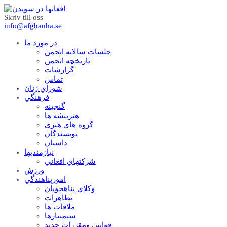
Skriv till oss
info@afghanha.se
در مورد ما
جلسات سالانه انجمن
تاریخچه انجمن
گزارشات
تماس
شوراي زنان
فرهنگي
گنجينه
هنرپيشه ها
گروه هاي هنري
نويسندگان
داستان
نيازمنديها
شرکتهاي افغاني
ورزش
امورپناهندگي
وکلاي پناهجويان
تظاهرات
ملاقات ها
سيمينارها
قوانين ومقررات جديد