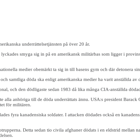
rikanska underrättelsetjänsten på över 20 år.
lyckades smyga sig in på en amerikansk militärbas som ligger i provinse
nationella medier obemärkt ta sig in till basens gym och där detonera si
n och samtliga döda ska enligt amerikanska medier ha varit anställda av
onal, och den dödligaste sedan 1983 då lika många CIA-anställda döda
nte alla anhöriga till de döda underrättats ännu. USA:s president Barack 
et för militären.
des fyra kanadensiska soldater. I attacken dödades också en kanadensis
pperna. Detta sedan tio civila afghaner dödats i en eldstrid mellan na
delsen.