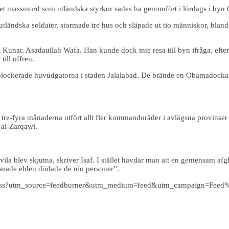
et massmord som utländska styrkor sades ha genomfört i lördags i byn 
 utländska soldater, stormade tre hus och släpade ut tio människor, bla
 Kunar, Asadaullah Wafa. Han kunde dock inte resa till byn ifråga, efters
till offren.
blockerade huvudgatorna i staden Jalalabad. De brände en Obamadocka
tre-fyra månaderna utfört allt fler kommandoräder i avlägsna provinser 
 al-Zarqawi.
vila blev skjutna, skriver Isaf. I stället hävdar man att en gemensam afg
varade elden dödade de nio personer”.
m=rss?utm_source=feedburner&utm_medium=feed&utm_campaign=Feed%3A