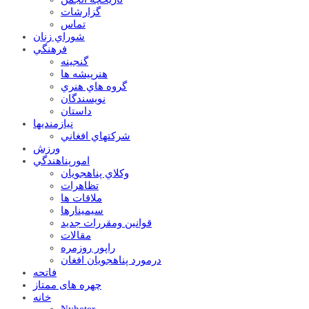
گزارشات
تماس
شوراي زنان
فرهنگي
گنجينه
هنرپيشه ها
گروه هاي هنري
نويسندگان
داستان
نيازمنديها
شرکتهاي افغاني
ورزش
امورپناهندگي
وکلاي پناهجويان
تظاهرات
ملاقات ها
سيمينارها
قوانين ومقررات جديد
مقالات
راپور روزمره
درمورد پناهجويان افغان
فاتحه
چهره های ممتاز
خانه