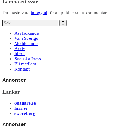
Lämna ett svar
Du måste vara
inloggad
för att publicera en kommentar.
Asylsökande
Val i Sverige
Meddelande
Arkiv
Idrott
Svenska Press
Bli medlem
Kontakt
Annonser
Länkar
8dagare.se
farr.se
sweref.org
Annonser