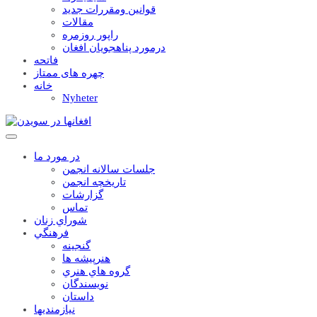
قوانين ومقررات جديد
مقالات
راپور روزمره
درمورد پناهجويان افغان
فاتحه
چهره های ممتاز
خانه
Nyheter
در مورد ما
جلسات سالانه انجمن
تاریخچه انجمن
گزارشات
تماس
شوراي زنان
فرهنگي
گنجينه
هنرپيشه ها
گروه هاي هنري
نويسندگان
داستان
نيازمنديها