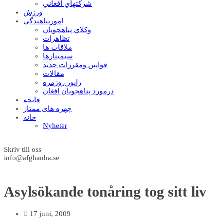
شرکتهاي افغاني
ورزش
امورپناهندگي
وکلاي پناهجويان
تظاهرات
ملاقات ها
سيمينارها
قوانين ومقررات جديد
مقالات
راپور روزمره
درمورد پناهجويان افغان
فاتحه
چهره های ممتاز
خانه
Nyheter
Skriv till oss
info@afghanha.se
Asylsökande tonåring tog sitt liv
17 juni, 2009