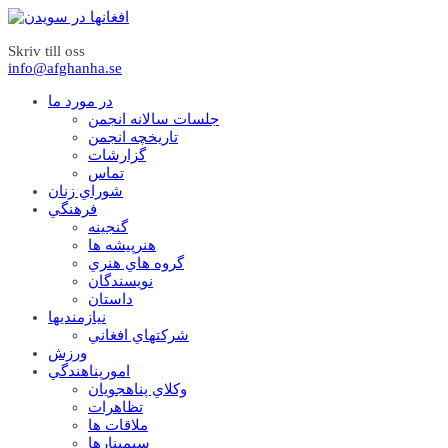
Skriv till oss
info@afghanha.se
در مورد ما
جلسات سالانه انجمن
تاریخچه انجمن
گزارشات
تماس
شوراي زنان
فرهنگي
گنجينه
هنرپيشه ها
گروه هاي هنري
نويسندگان
داستان
نيازمنديها
شرکتهاي افغاني
ورزش
امورپناهندگي
وکلاي پناهجويان
تظاهرات
ملاقات ها
سيمينارها