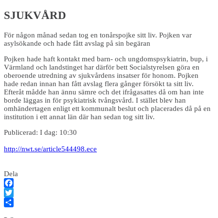
SJUKVÅRD
För någon månad sedan tog en tonårspojke sitt liv. Pojken var
asylsökande och hade fått avslag på sin begäran
Pojken hade haft kontakt med barn- och ungdomspsykiatrin, bup, i
Värmland och landstinget har därför bett Socialstyrelsen göra en
oberoende utredning av sjukvårdens insatser för honom. Pojken
hade redan innan han fått avslag flera gånger försökt ta sitt liv.
Efteråt mådde han ännu sämre och det ifrågasattes då om han inte
borde läggas in för psykiatrisk tvångsvård. I stället blev han
omhändertagen enligt ett kommunalt beslut och placerades då på en
institution i ett annat län där han sedan tog sitt liv.
Publicerad: I dag: 10:30
http://nwt.se/article544498.ece
Dela
Facebook
Twitter
Dela