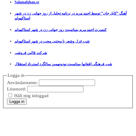
Salamafghan.se
آهنگ ”کابل جان” توسط احمد مرید در برنامه تجلیل از روز جهانی زن در شهر
استاکهولم
کنسرت احمد مرید بمناسبت روز جهانی زن در شهر استاکهولم
شب غزل وشعر با مجتبی محب در شهر استاکهولم
شرکت قالین فروشی
شب فرهنگی افغانها بمناسبت نودونهمین سالگرد استرداد استقلال
Logga in
Användarnamn:
Lösenord:
Håll mig inloggad
Logga in