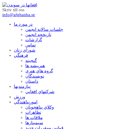
Skriv till oss
info@afghanha.se
در مورد ما
جلسات سالانه انجمن
تاریخچه انجمن
گزارشات
تماس
شوراي زنان
فرهنگي
گنجينه
هنرپيشه ها
گروه هاي هنري
نويسندگان
داستان
نيازمنديها
شرکتهاي افغاني
ورزش
امورپناهندگي
وکلاي پناهجويان
تظاهرات
ملاقات ها
سيمينارها
قوانين ومقررات جديد