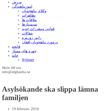
ورزش
امورپناهندگي
وکلاي پناهجويان
تظاهرات
ملاقات ها
سيمينارها
قوانين ومقررات جديد
مقالات
راپور روزمره
درمورد پناهجويان افغان
فاتحه
چهره های ممتاز
خانه
Nyheter
Skriv till oss
info@afghanha.se
Asylsökande ska slippa lämna
familjen
19 februari, 2010