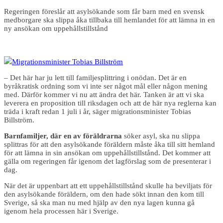
Regeringen föreslår att asylsökande som får barn med en svensk
medborgare ska slippa åka tillbaka till hemlandet för att lämna in en
ny ansökan om uppehållstillstånd
Migrationsminister Tobias Billström
– Det här har ju lett till familjesplittring i onödan. Det är en
byråkratisk ordning som vi inte ser något mål eller någon mening
med. Därför kommer vi nu att ändra det här. Tanken är att vi ska
leverera en proposition till riksdagen och att de här nya reglerna kan
träda i kraft redan 1 juli i år, säger migrationsminister Tobias
Billström.
Barnfamiljer, där en av föräldrarna
söker asyl, ska nu slippa
splittras för att den asylsökande föräldern måste åka till sitt hemland
för att lämna in sin ansökan om uppehållstillstånd. Det kommer att
gälla om regeringen får igenom det lagförslag som de presenterar i
dag.
När det är uppenbart att ett uppehållstillstånd skulle ha beviljats för
den asylsökande föräldern, om den hade sökt innan den kom till
Sverige, så ska man nu med hjälp av den nya lagen kunna gå
igenom hela processen här i Sverige.