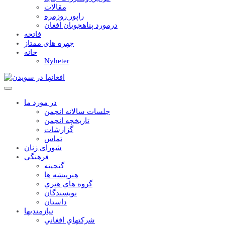
مقالات
راپور روزمره
درمورد پناهجويان افغان
فاتحه
چهره های ممتاز
خانه
Nyheter
در مورد ما
جلسات سالانه انجمن
تاریخچه انجمن
گزارشات
تماس
شوراي زنان
فرهنگي
گنجينه
هنرپيشه ها
گروه هاي هنري
نويسندگان
داستان
نيازمنديها
شرکتهاي افغاني