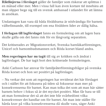
Riktlinjerna i förslaget
gäller de familjer som riskerar att splittras i
en månad eller mer. Men i vissa fall kan även kortare tid innebära att
man slipper bege sig till en svensk ambassad i utlandet för att lämna
in ansökan.
Undantagen kan vara då båda föräldrarna är nödvändiga för barnets
välbefinnande, till exempel om ena föräldern lider av dålig hälsa.
I förlagan till lagförslaget
fanns en formulering om att lagen bara
skulle gälla om det fanns risk för en långvarig separation.
Det kritiserades av Migrationsverket, Svenska barnläkarföreningen,
Unicef och barnombudsmannen och Röda korset bland andra.
Men regeringen har nu tagit
till sig av kritiken och ändrat i
lagförslaget. De har tagit bort den kritiserade formuleringen.
Anki Carlsson har ansvar för familjeåterföreningsfrågor på svenska
Röda korset och hon ser positivt på lagförslaget.
– Nu verkar det som att regeringen har reviderat det här förslaget
och i stället för att fokusera på tiden så fokuserar man mer på
konsekvenserna för barnet. Kan man tolka det som att man här sätter
barnets behov i fokus så är det mycket positivt. Man får bara se till
att man formulerar det så att det inte blir svårbedömt vilka
konsekvenser det handlar om för barnet. Att man inte ställer för
hårda krav på vilka konsekvenserna då skulle vara, säger Anki