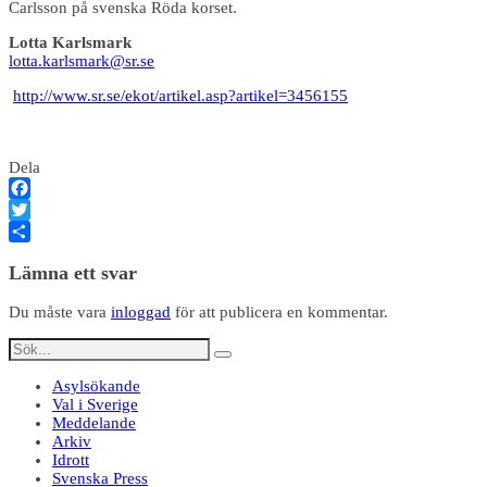
Carlsson på svenska Röda korset.
Lotta Karlsmark
lotta.karlsmark@sr.se
http://www.sr.se/ekot/artikel.asp?artikel=3456155
Dela
Facebook
Twitter
Dela
Lämna ett svar
Du måste vara
inloggad
för att publicera en kommentar.
Asylsökande
Val i Sverige
Meddelande
Arkiv
Idrott
Svenska Press