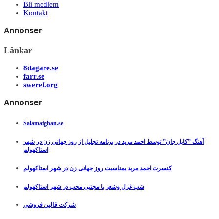
Bli medlem
Kontakt
Annonser
Länkar
8dagare.se
farr.se
sweref.org
Annonser
Salamafghan.se
آهنگ ”کابل جان” توسط احمد مرید در برنامه تجلیل از روز جهانی زن در شهر
استاکهولم
کنسرت احمد مرید بمناسبت روز جهانی زن در شهر استاکهولم
شب غزل وشعر با مجتبی محب در شهر استاکهولم
شرکت قالین فروشی