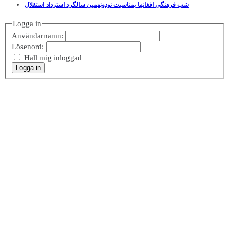
شب فرهنگی افغانها بمناسبت نودونهمین سالگرد استرداد استقلال
Logga in
Användarnamn:
Lösenord:
Håll mig inloggad
Logga in