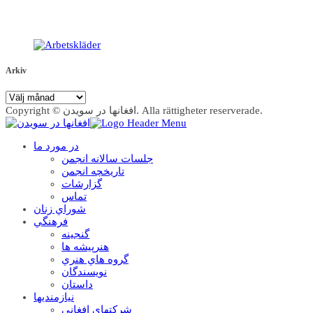
Arkiv
Arkiv
Copyright © افغانها در سویدن. Alla rättigheter reserverade.
در مورد ما
جلسات سالانه انجمن
تاریخچه انجمن
گزارشات
تماس
شوراي زنان
فرهنگي
گنجينه
هنرپيشه ها
گروه هاي هنري
نويسندگان
داستان
نيازمنديها
شرکتهاي افغاني