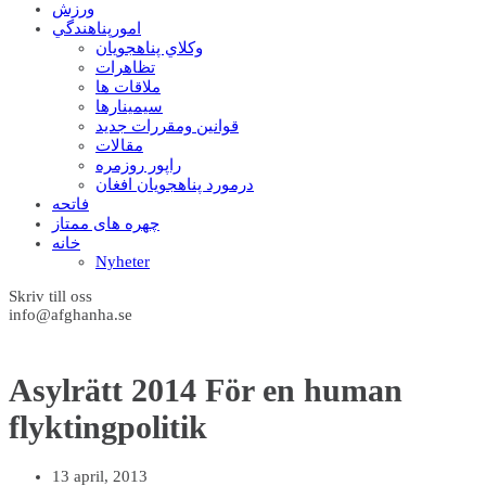
ورزش
امورپناهندگي
وکلاي پناهجويان
تظاهرات
ملاقات ها
سيمينارها
قوانين ومقررات جديد
مقالات
راپور روزمره
درمورد پناهجويان افغان
فاتحه
چهره های ممتاز
خانه
Nyheter
Skriv till oss
info@afghanha.se
Asylrätt 2014 För en human
flyktingpolitik
13 april, 2013