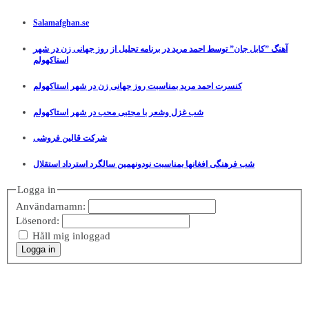
Salamafghan.se
آهنگ ”کابل جان” توسط احمد مرید در برنامه تجلیل از روز جهانی زن در شهر
استاکهولم
کنسرت احمد مرید بمناسبت روز جهانی زن در شهر استاکهولم
شب غزل وشعر با مجتبی محب در شهر استاکهولم
شرکت قالین فروشی
شب فرهنگی افغانها بمناسبت نودونهمین سالگرد استرداد استقلال
Logga in
Användarnamn:
Lösenord:
Håll mig inloggad
Logga in