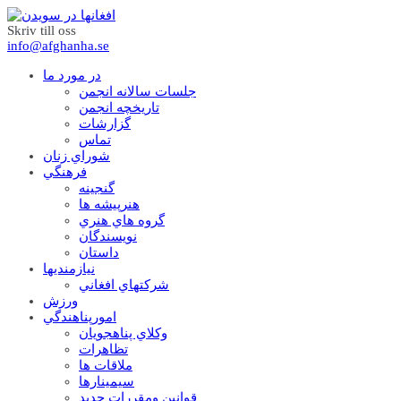
Skriv till oss
info@afghanha.se
در مورد ما
جلسات سالانه انجمن
تاریخچه انجمن
گزارشات
تماس
شوراي زنان
فرهنگي
گنجينه
هنرپيشه ها
گروه هاي هنري
نويسندگان
داستان
نيازمنديها
شرکتهاي افغاني
ورزش
امورپناهندگي
وکلاي پناهجويان
تظاهرات
ملاقات ها
سيمينارها
قوانين ومقررات جديد