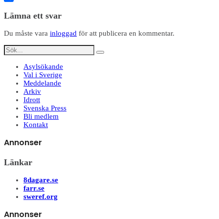
Dela
Lämna ett svar
Du måste vara
inloggad
för att publicera en kommentar.
Asylsökande
Val i Sverige
Meddelande
Arkiv
Idrott
Svenska Press
Bli medlem
Kontakt
Annonser
Länkar
8dagare.se
farr.se
sweref.org
Annonser