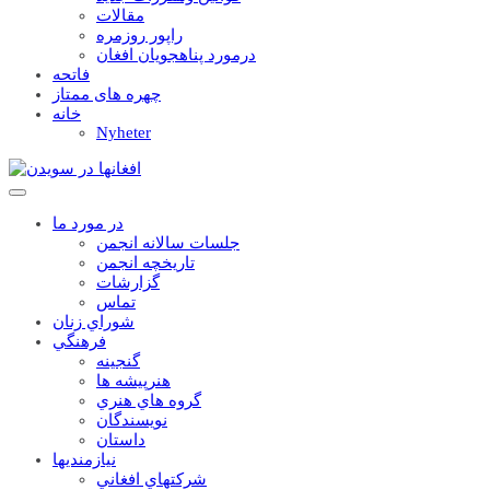
مقالات
راپور روزمره
درمورد پناهجويان افغان
فاتحه
چهره های ممتاز
خانه
Nyheter
در مورد ما
جلسات سالانه انجمن
تاریخچه انجمن
گزارشات
تماس
شوراي زنان
فرهنگي
گنجينه
هنرپيشه ها
گروه هاي هنري
نويسندگان
داستان
نيازمنديها
شرکتهاي افغاني