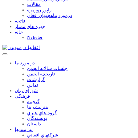
مقالات
راپور روزمره
درمورد پناهجويان افغان
فاتحه
چهره های ممتاز
خانه
Nyheter
در مورد ما
جلسات سالانه انجمن
تاریخچه انجمن
گزارشات
تماس
شوراي زنان
فرهنگي
گنجينه
هنرپيشه ها
گروه هاي هنري
نويسندگان
داستان
نيازمنديها
شرکتهاي افغاني