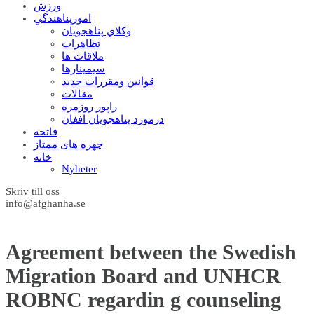
ورزش
امورپناهندگي
وکلاي پناهجويان
تظاهرات
ملاقات ها
سيمينارها
قوانين ومقررات جديد
مقالات
راپور روزمره
درمورد پناهجويان افغان
فاتحه
چهره های ممتاز
خانه
Nyheter
Skriv till oss
info@afghanha.se
Agreement between the Swedish
Migration Board and UNHCR
ROBNC regardin g counseling