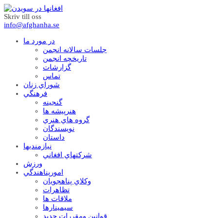
Skriv till oss
info@afghanha.se
در مورد ما
جلسات سالانه انجمن
تاریخچه انجمن
گزارشات
تماس
شوراي زنان
فرهنگي
گنجينه
هنرپيشه ها
گروه هاي هنري
نويسندگان
داستان
نيازمنديها
شرکتهاي افغاني
ورزش
امورپناهندگي
وکلاي پناهجويان
تظاهرات
ملاقات ها
سيمينارها
قوانين ومقررات جديد