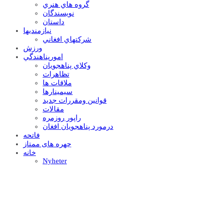
گروه هاي هنري
نويسندگان
داستان
نيازمنديها
شرکتهاي افغاني
ورزش
امورپناهندگي
وکلاي پناهجويان
تظاهرات
ملاقات ها
سيمينارها
قوانين ومقررات جديد
مقالات
راپور روزمره
درمورد پناهجويان افغان
فاتحه
چهره های ممتاز
خانه
Nyheter