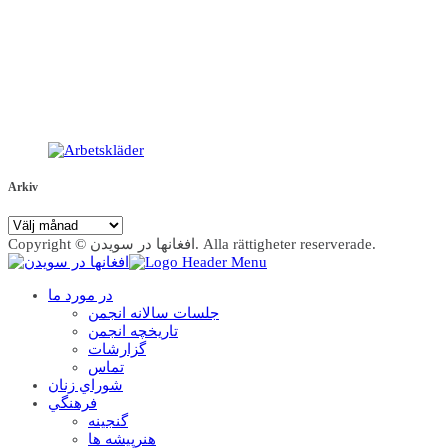
Arkiv
Arkiv
Copyright © افغانها در سویدن. Alla rättigheter reserverade.
در مورد ما
جلسات سالانه انجمن
تاریخچه انجمن
گزارشات
تماس
شوراي زنان
فرهنگي
گنجينه
هنرپيشه ها