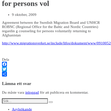
for persons vol
9 oktober, 2009
Agreement between the Swedish Migration Board and UNHCR
ROBNC (Regional Office for the Baltic and Nordic Countries)
regardin g counseling for persons voluntarily returning to
Afghanistan
http://www.migrationsverket.se/include/lifos/dokument/www/0910052
Dela
Facebook
Twitter
Dela
Lämna ett svar
Du måste vara
inloggad
för att publicera en kommentar.
Asylsökande