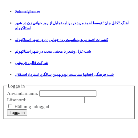
Salamafghan.se
آهنگ ”کابل جان” توسط احمد مرید در برنامه تجلیل از روز جهانی زن در شهر
استاکهولم
کنسرت احمد مرید بمناسبت روز جهانی زن در شهر استاکهولم
شب غزل وشعر با مجتبی محب در شهر استاکهولم
شرکت قالین فروشی
شب فرهنگی افغانها بمناسبت نودونهمین سالگرد استرداد استقلال
Logga in
Användarnamn:
Lösenord:
Håll mig inloggad
Logga in