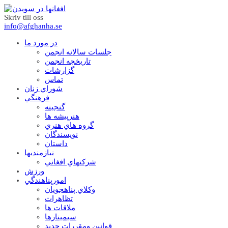
Skriv till oss
info@afghanha.se
در مورد ما
جلسات سالانه انجمن
تاریخچه انجمن
گزارشات
تماس
شوراي زنان
فرهنگي
گنجينه
هنرپيشه ها
گروه هاي هنري
نويسندگان
داستان
نيازمنديها
شرکتهاي افغاني
ورزش
امورپناهندگي
وکلاي پناهجويان
تظاهرات
ملاقات ها
سيمينارها
قوانين ومقررات جديد