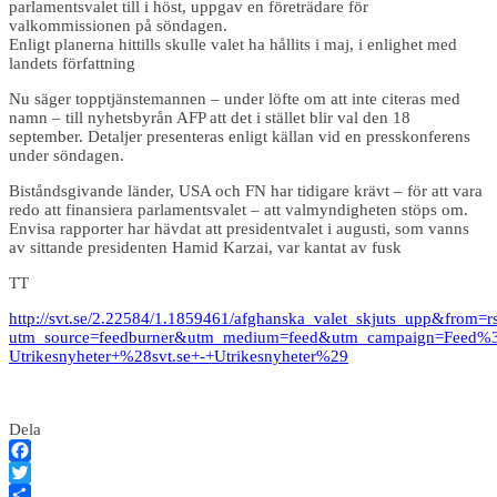
parlamentsvalet till i höst, uppgav en företrädare för
valkommissionen på söndagen.
Enligt planerna hittills skulle valet ha hållits i maj, i enlighet med
landets författning
Nu säger topptjänstemannen – under löfte om att inte citeras med
namn – till nyhetsbyrån AFP att det i stället blir val den 18
september. Detaljer presenteras enligt källan vid en presskonferens
under söndagen.
Biståndsgivande länder, USA och FN har tidigare krävt – för att vara
redo att finansiera parlamentsvalet – att valmyndigheten stöps om.
Envisa rapporter har hävdat att presidentvalet i augusti, som vanns
av sittande presidenten Hamid Karzai, var kantat av fusk
TT
http://svt.se/2.22584/1.1859461/afghanska_valet_skjuts_upp&from=r
utm_source=feedburner&utm_medium=feed&utm_campaign=Feed%3
Utrikesnyheter+%28svt.se+-+Utrikesnyheter%29
Dela
Facebook
Twitter