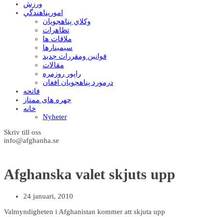
ورزش
امورپناهندگي
وکلاي پناهجويان
تظاهرات
ملاقات ها
سيمينارها
قوانين ومقررات جديد
مقالات
راپور روزمره
درمورد پناهجويان افغان
فاتحه
چهره های ممتاز
خانه
Nyheter
Skriv till oss
info@afghanha.se
Afghanska valet skjuts upp
24 januari, 2010
Valmyndigheten i Afghanistan kommer att skjuta upp