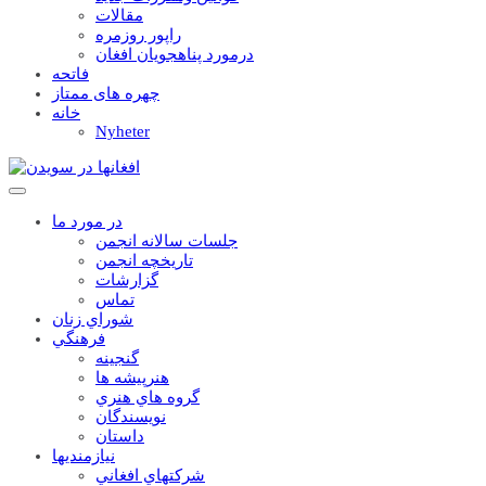
مقالات
راپور روزمره
درمورد پناهجويان افغان
فاتحه
چهره های ممتاز
خانه
Nyheter
در مورد ما
جلسات سالانه انجمن
تاریخچه انجمن
گزارشات
تماس
شوراي زنان
فرهنگي
گنجينه
هنرپيشه ها
گروه هاي هنري
نويسندگان
داستان
نيازمنديها
شرکتهاي افغاني