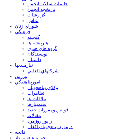
جلسات سالانه انجمن
تاریخچه انجمن
گزارشات
تماس
شوراي زنان
فرهنگي
گنجينه
هنرپيشه ها
گروه هاي هنري
نويسندگان
داستان
نيازمنديها
شرکتهاي افغاني
ورزش
امورپناهندگي
وکلاي پناهجويان
تظاهرات
ملاقات ها
سيمينارها
قوانين ومقررات جديد
مقالات
راپور روزمره
درمورد پناهجويان افغان
فاتحه
چهره های ممتاز