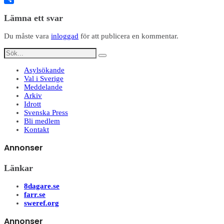
Dela
Lämna ett svar
Du måste vara
inloggad
för att publicera en kommentar.
Asylsökande
Val i Sverige
Meddelande
Arkiv
Idrott
Svenska Press
Bli medlem
Kontakt
Annonser
Länkar
8dagare.se
farr.se
sweref.org
Annonser