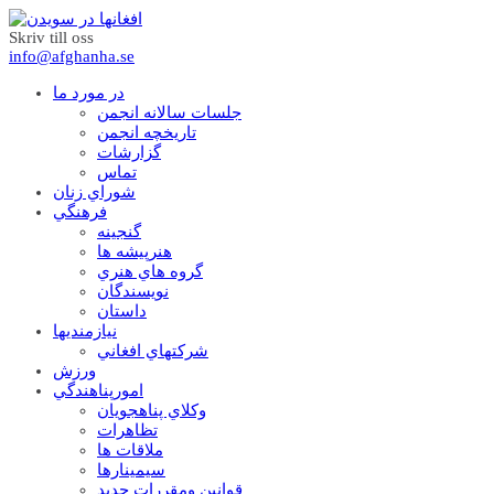
Skriv till oss
info@afghanha.se
در مورد ما
جلسات سالانه انجمن
تاریخچه انجمن
گزارشات
تماس
شوراي زنان
فرهنگي
گنجينه
هنرپيشه ها
گروه هاي هنري
نويسندگان
داستان
نيازمنديها
شرکتهاي افغاني
ورزش
امورپناهندگي
وکلاي پناهجويان
تظاهرات
ملاقات ها
سيمينارها
قوانين ومقررات جديد