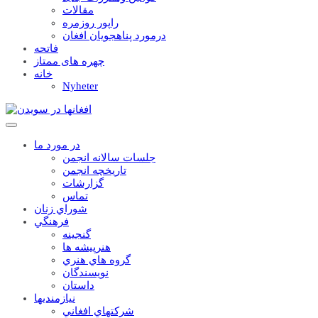
مقالات
راپور روزمره
درمورد پناهجويان افغان
فاتحه
چهره های ممتاز
خانه
Nyheter
در مورد ما
جلسات سالانه انجمن
تاریخچه انجمن
گزارشات
تماس
شوراي زنان
فرهنگي
گنجينه
هنرپيشه ها
گروه هاي هنري
نويسندگان
داستان
نيازمنديها
شرکتهاي افغاني