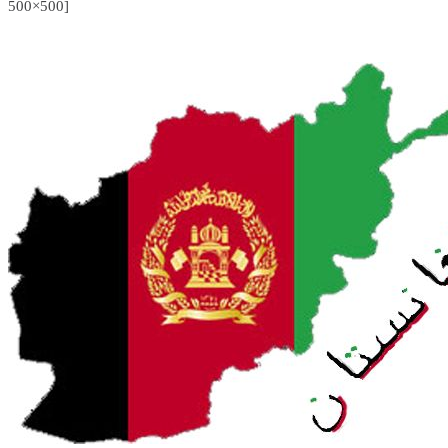
500×500]