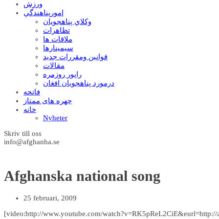
ورزش
امورپناهندگي
وکلاي پناهجويان
تظاهرات
ملاقات ها
سيمينارها
قوانين ومقررات جديد
مقالات
راپور روزمره
درمورد پناهجويان افغان
فاتحه
چهره های ممتاز
خانه
Nyheter
Skriv till oss
info@afghanha.se
Afghanska national song
25 februari, 2009
[video:http://www.youtube.com/watch?v=RK5pReL2CiE&eurl=http://a