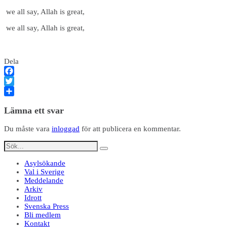
we all say, Allah is great,
we all say, Allah is great,
Dela
Facebook
Twitter
Dela
Lämna ett svar
Du måste vara
inloggad
för att publicera en kommentar.
Asylsökande
Val i Sverige
Meddelande
Arkiv
Idrott
Svenska Press
Bli medlem
Kontakt