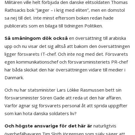
Militären ville helt förbjuda den danske elitsoldaten Thomas
Rathsacks bok ”Jæger – i krig med eliten”, men en domstol
sa nej till det. Inte minst eftersom boken redan hade
publicerats som en bilaga till tidningen Politiken.
en översättning till arabiska
Så småningom dök också
upp och nu visar det sig alltså att bakom den översättningen
ligger försvarets IT-chef. Och inte nog med det. Försvarets
egen kommunikationschef och försvarsministeriets PR-chef
har båda skickat den här översättningen vidare till medier i
Danmark.
Och nu har statsminister Lars Lökke Rasmussen bett sin
försvarsminister Sören Gade att reda ut den här affären.
Varför ägnar sig försvarets personal åt att sprida uppgifter
som kan hota danska soldaters liv?
naturligtvis
Och högste ansvarige för det här är
överbefälhavaren Tim Sloth Jörgensen som själv säger att