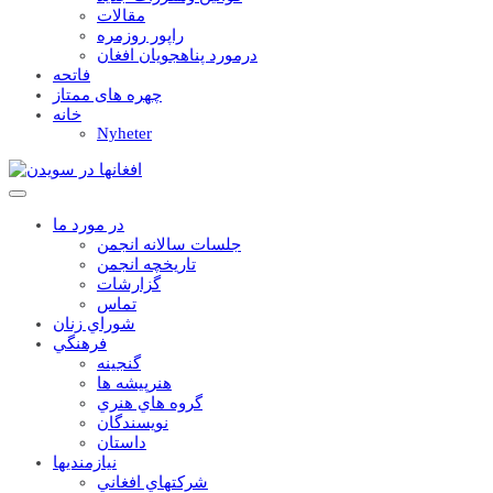
مقالات
راپور روزمره
درمورد پناهجويان افغان
فاتحه
چهره های ممتاز
خانه
Nyheter
در مورد ما
جلسات سالانه انجمن
تاریخچه انجمن
گزارشات
تماس
شوراي زنان
فرهنگي
گنجينه
هنرپيشه ها
گروه هاي هنري
نويسندگان
داستان
نيازمنديها
شرکتهاي افغاني