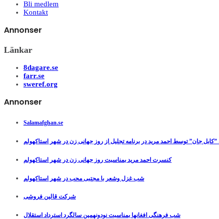
Bli medlem
Kontakt
Annonser
Länkar
8dagare.se
farr.se
sweref.org
Annonser
Salamafghan.se
”کابل جان” توسط احمد مرید در برنامه تجلیل از روز جهانی زن در شهر استاکهولم
کنسرت احمد مرید بمناسبت روز جهانی زن در شهر استاکهولم
شب غزل وشعر با مجتبی محب در شهر استاکهولم
شرکت قالین فروشی
شب فرهنگی افغانها بمناسبت نودونهمین سالگرد استرداد استقلال