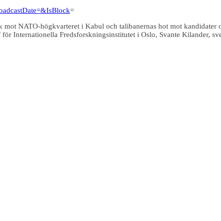
roadcastDate=&IsBlock
=
ck mot NATO-högkvarteret i Kabul och talibanernas hot mot kandidater och 
för Internationella Fredsforskningsinstitutet i Oslo, Svante Kilander, 