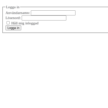
Logga in
Användarnamn:
Lösenord:
Håll mig inloggad
Logga in