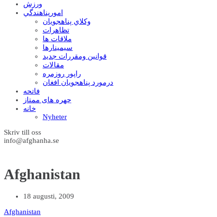
ورزش
امورپناهندگي
وکلاي پناهجويان
تظاهرات
ملاقات ها
سيمينارها
قوانين ومقررات جديد
مقالات
راپور روزمره
درمورد پناهجويان افغان
فاتحه
چهره های ممتاز
خانه
Nyheter
Skriv till oss
info@afghanha.se
Afghanistan
18 augusti, 2009
Afghanistan