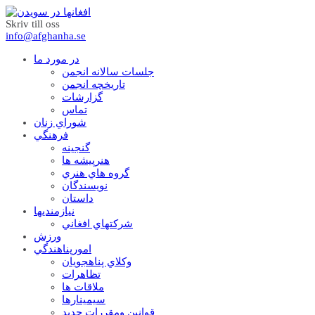
Skriv till oss
info@afghanha.se
در مورد ما
جلسات سالانه انجمن
تاریخچه انجمن
گزارشات
تماس
شوراي زنان
فرهنگي
گنجينه
هنرپيشه ها
گروه هاي هنري
نويسندگان
داستان
نيازمنديها
شرکتهاي افغاني
ورزش
امورپناهندگي
وکلاي پناهجويان
تظاهرات
ملاقات ها
سيمينارها
قوانين ومقررات جديد