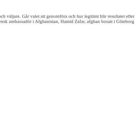
väljare. Går valet att genomföra och hur legitimt blir resultatet efter
svensk ambassadör i Afghanistan, Hamid Zafar, afghan bosatt i Göteborg