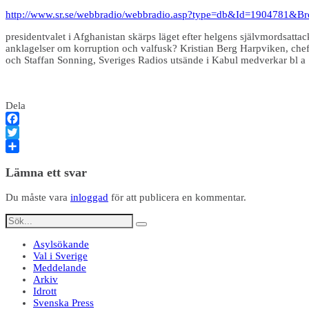
http://www.sr.se/webbradio/webbradio.asp?type=db&Id=1904781&B
presidentvalet i Afghanistan skärps läget efter helgens självmordsatta
anklagelser om korruption och valfusk? Kristian Berg Harpviken, chef 
och Staffan Sonning, Sveriges Radios utsände i Kabul medverkar bl a
Dela
Facebook
Twitter
Dela
Lämna ett svar
Du måste vara
inloggad
för att publicera en kommentar.
Asylsökande
Val i Sverige
Meddelande
Arkiv
Idrott
Svenska Press