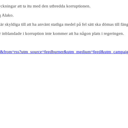
ryckningar att ta itu med den utbredda korruptionen.
q Alako.
är skyldiga till att ha använt statliga medel på fel sätt ska dömas till fän
är inblandade i korruption inte kommer att ha någon plats i regeringen.
omstol&from=rss?utm_source=feedburner&utm_medium=feed&utm_campa