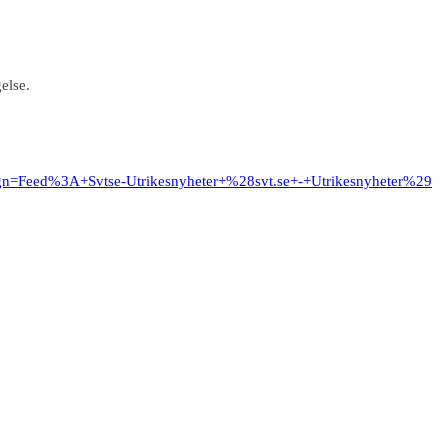
gelse.
ign=Feed%3A+Svtse-Utrikesnyheter+%28svt.se+-+Utrikesnyheter%29