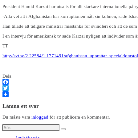
President Hamid Karzai har utsatts för allt starkare internationella påt
-Alla vet att i Afghanistan har korruptionen nått sin kulmen, sade Isha
Han tillade att tidigare ministrar misstänks för svindleri och att de som 
I en intervju för amerikansk tv sade Karzai nyligen att individer som 
TT
http://svt.se/2.22584/1.1771491/afghanistan_upprattar_speciald
Dela
Facebook
Twitter
Dela
Lämna ett svar
Du måste vara
inloggad
för att publicera en kommentar.