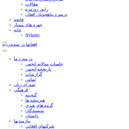
مقالات
راپور روزمره
درمورد پناهجويان افغان
فاتحه
چهره های ممتاز
خانه
Nyheter
در مورد ما
جلسات سالانه انجمن
تاریخچه انجمن
گزارشات
تماس
شوراي زنان
فرهنگي
گنجينه
هنرپيشه ها
گروه هاي هنري
نويسندگان
داستان
نيازمنديها
شرکتهاي افغاني