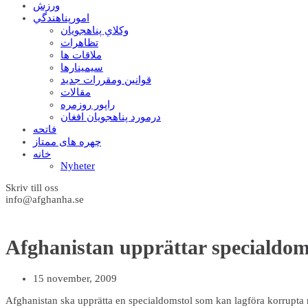
ورزش
امورپناهندگي
وکلاي پناهجويان
تظاهرات
ملاقات ها
سيمينارها
قوانين ومقررات جديد
مقالات
راپور روزمره
درمورد پناهجويان افغان
فاتحه
چهره های ممتاز
خانه
Nyheter
Skriv till oss
info@afghanha.se
Afghanistan upprättar specialdom
15 november, 2009
Afghanistan ska upprätta en specialdomstol som kan lagföra korrupta 