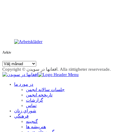
Arkiv
Arkiv
Copyright © افغانها در سویدن. Alla rättigheter reserverade.
در مورد ما
جلسات سالانه انجمن
تاریخچه انجمن
گزارشات
تماس
شوراي زنان
فرهنگي
گنجينه
هنرپيشه ها