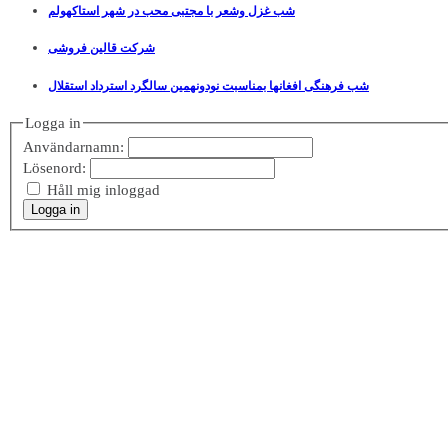
شب غزل وشعر با مجتبی محب در شهر استاکهولم
شرکت قالین فروشی
شب فرهنگی افغانها بمناسبت نودونهمین سالگرد استرداد استقلال
Logga in
Användarnamn:
Lösenord:
Håll mig inloggad
Logga in