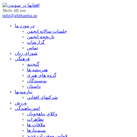
Skriv till oss
info@afghanha.se
در مورد ما
جلسات سالانه انجمن
تاریخچه انجمن
گزارشات
تماس
شوراي زنان
فرهنگي
گنجينه
هنرپيشه ها
گروه هاي هنري
نويسندگان
داستان
نيازمنديها
شرکتهاي افغاني
ورزش
امورپناهندگي
وکلاي پناهجويان
تظاهرات
ملاقات ها
سيمينارها
قوانين ومقررات جديد