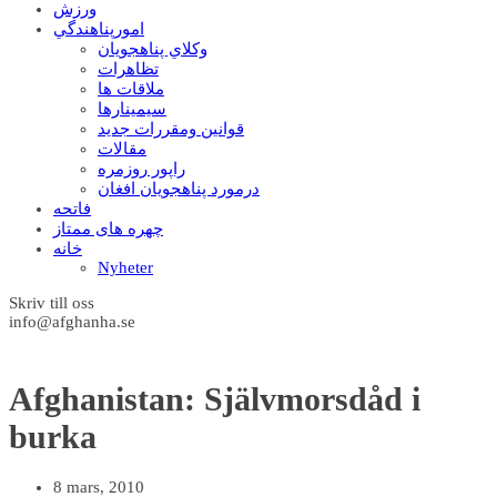
ورزش
امورپناهندگي
وکلاي پناهجويان
تظاهرات
ملاقات ها
سيمينارها
قوانين ومقررات جديد
مقالات
راپور روزمره
درمورد پناهجويان افغان
فاتحه
چهره های ممتاز
خانه
Nyheter
Skriv till oss
info@afghanha.se
Afghanistan: Självmorsdåd i
burka
8 mars, 2010