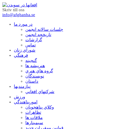
Skriv till oss
info@afghanha.se
در مورد ما
جلسات سالانه انجمن
تاریخچه انجمن
گزارشات
تماس
شوراي زنان
فرهنگي
گنجينه
هنرپيشه ها
گروه هاي هنري
نويسندگان
داستان
نيازمنديها
شرکتهاي افغاني
ورزش
امورپناهندگي
وکلاي پناهجويان
تظاهرات
ملاقات ها
سيمينارها
قوانين ومقررات جديد