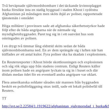
Två beväpnade självmordsbombare i det täckande kvinnoplagget
burka försökte inta en statlig byggnad i staden Khost i sydöstra
Afghanistan på måndagen men sköts ihjäl av poliser, rapporterade
tjänstemän i området
Höga militärer i provinsen sade att afghanska säkerhetsstyrkor hade
följt efter de båda angriparna när de närmade sig
myndighetsbyggnader. Paret tog sig in i ett oanvänt hus som
omringades av polisen.
I en drygt två timmar lång eldstrid sköts sedan de båda
självmordsbombarna ned. En av dem sprängde sig i luften när han
träffades av ett antal kulor. Fyra poliser ska ha skadats i explosionen.
En Reutersreporter i Khost hörde skottlossningen och explosionen
och såg rök stiga upp från stadens centrum. Enligt Reuters källor
inom polisen hade en angripare lyckats ta sig in i huset och där
dödats medan ödet för en eventuell andra angripare var oklart.
Flera amerikanska soldater sårades när mannen från byggnaden
besköt en polisförläggning strax intill, sade ett lokalt polisbefäl till
Reuters.
TT
http://svt.se/2.22584/1.1919622/afghanistan_sjalvmorsdad_i_burka&