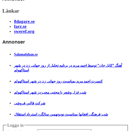
Länkar
8dagare.se
farr.se
sweref.org
Annonser
Salamafghan.se
آهنگ ”کابل جان” توسط احمد مرید در برنامه تجلیل از روز جهانی زن در شهر
استاکهولم
کنسرت احمد مرید بمناسبت روز جهانی زن در شهر استاکهولم
شب غزل وشعر با مجتبی محب در شهر استاکهولم
شرکت قالین فروشی
شب فرهنگی افغانها بمناسبت نودونهمین سالگرد استرداد استقلال
Logga in