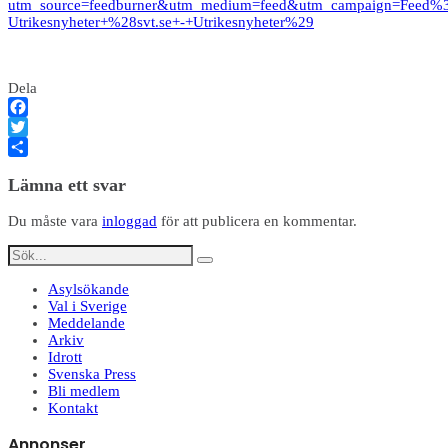
utm_source=feedburner&utm_medium=feed&utm_campaign=Feed%3
Utrikesnyheter+%28svt.se+-+Utrikesnyheter%29
Dela
Facebook
Twitter
Dela
Lämna ett svar
Du måste vara
inloggad
för att publicera en kommentar.
Asylsökande
Val i Sverige
Meddelande
Arkiv
Idrott
Svenska Press
Bli medlem
Kontakt
Annonser