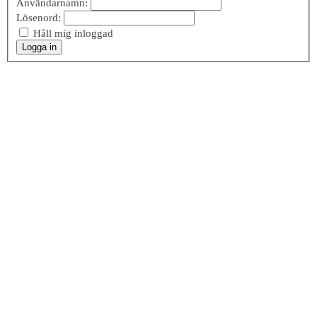
Användarnamn:
Lösenord:
Håll mig inloggad
Logga in