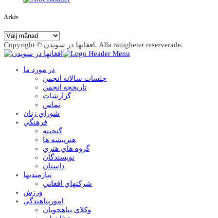
Arkiv
Arkiv
Copyright © افغانها در سویدن. Alla rättigheter reserverade.
در مورد ما
جلسات سالانه انجمن
تاریخچه انجمن
گزارشات
تماس
شوراي زنان
فرهنگي
گنجينه
هنرپيشه ها
گروه هاي هنري
نويسندگان
داستان
نيازمنديها
شرکتهاي افغاني
ورزش
امورپناهندگي
وکلاي پناهجويان