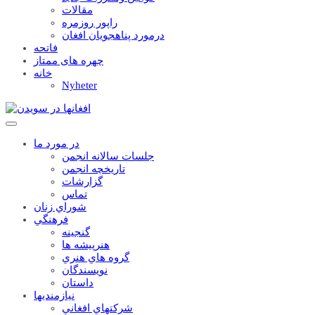
مقالات
راپور روزمره
درمورد پناهجويان افغان
فاتحه
چهره های ممتاز
خانه
Nyheter
در مورد ما
جلسات سالانه انجمن
تاریخچه انجمن
گزارشات
تماس
شوراي زنان
فرهنگي
گنجينه
هنرپيشه ها
گروه هاي هنري
نويسندگان
داستان
نيازمنديها
شرکتهاي افغاني