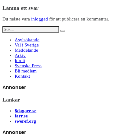
Dela
Lämna ett svar
Du måste vara
inloggad
för att publicera en kommentar.
Asylsökande
Val i Sverige
Meddelande
Arkiv
Idrott
Svenska Press
Bli medlem
Kontakt
Annonser
Länkar
8dagare.se
farr.se
sweref.org
Annonser