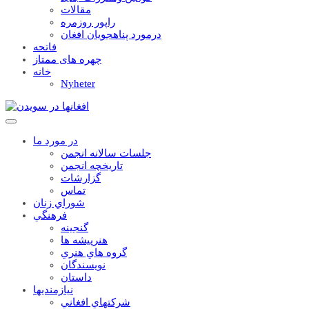
مقالات
راپور روزمره
درمورد پناهجويان افغان
فاتحه
چهره های ممتاز
خانه
Nyheter
در مورد ما
جلسات سالانه انجمن
تاریخچه انجمن
گزارشات
تماس
شوراي زنان
فرهنگي
گنجينه
هنرپيشه ها
گروه هاي هنري
نويسندگان
داستان
نيازمنديها
شرکتهاي افغاني