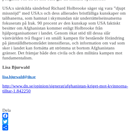
USA:s särskilda sändebud Richard Holbrooke säger sig vara ”djupt
missnöjd” med USA:s och dess allierades bristfälliga kunskaper om
talibanerna, som hamnat i skymundan när underrättelseinsatserna
fokuserats på Irak. 90 procent av den kunskap som USA faktiskt
besitter om Afghanistan kommer enligt Holbrooke från
hjälporganisationer i landet. Genom ökat stöd till dessa slår
västvärlden två flugor i en smäll: kampen för bestående förändring
på jämställdhetsområdet intensifieras, och information om vad som
sker i landet kan fortsätta att strömma ut bortom Afghanistans
gränser. Det främjar både den civila och den militära kampen mot
fundamentalism.
Lisa Bjurwald
lisa.bjurwald@dn.se
http://www.dn.se/opinion/signerat/afghanistan-kriget-mot-kvinnorna-
tilltar-1.842250
Dela
Facebook
Twitter