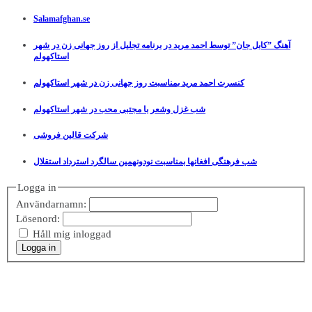
Salamafghan.se
آهنگ ”کابل جان” توسط احمد مرید در برنامه تجلیل از روز جهانی زن در شهر
استاکهولم
کنسرت احمد مرید بمناسبت روز جهانی زن در شهر استاکهولم
شب غزل وشعر با مجتبی محب در شهر استاکهولم
شرکت قالین فروشی
شب فرهنگی افغانها بمناسبت نودونهمین سالگرد استرداد استقلال
Logga in
Användarnamn:
Lösenord:
Håll mig inloggad
Logga in