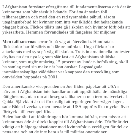
I Afghanistan fortsätter eftergifterna till fundamentalisterna och det är
kvinnorna som blir särskilt lidande. För åtta år sedan föll
talibanregimen och med den en rad tyranniska påbud, såsom
utegångsförbud för kvinnor som inte var iklädda det heltäckande
plagget burka. Flickor tilläts inte gå i skolan och kvinnor förbjöds att
yrkesarbeta. Hemmen förvandlades till fängelser för miljoner
Men talibanernas
terror är på väg att återvända. Hundratals
flickskolor har förstörts och lärare mördats. Unga flickor har
attackerats med syra på väg till skolan. Trots internationella protester
dryftas nu den nya lag som slår fast att Afghanistans shiitiska
kvinnor, som utgör omkring 15 procent av landets befolkning, skall
ha samlag med sin make när han önskar. Lagstadgade
inomäktenskapliga våldtäkter var knappast den utveckling som
omvärlden hoppades på 2001.
Den amerikanske vicepresidenten Joe Biden påpekar att USA:s
närvaro i Afghanistan inte handlar om att upprätthålla de mänskliga
rättigheterna, utan om att besegra talibanerna och terrornätverket al-
Qaida. Självklart är det förkastligt att regeringen överväger lagen,
sade Biden i veckan, men menade att USA upprörs lika mycket över
förtryck i till exempel Kina.
Biden har rätt i att förändringen bör komma inifrån, men missar att
kvinnornas öde är direkt kopplat till Afghanistans öde. Därför är det
viktigt att hjälporganisationer med kvinnofokus verkligen får del av
pengarna och att de inte bara går till militära operationer.