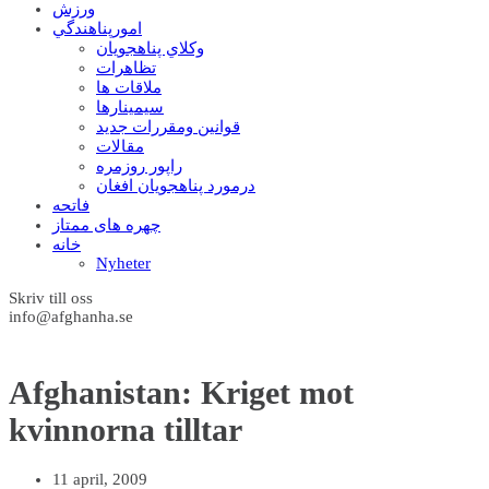
ورزش
امورپناهندگي
وکلاي پناهجويان
تظاهرات
ملاقات ها
سيمينارها
قوانين ومقررات جديد
مقالات
راپور روزمره
درمورد پناهجويان افغان
فاتحه
چهره های ممتاز
خانه
Nyheter
Skriv till oss
info@afghanha.se
Afghanistan: Kriget mot
kvinnorna tilltar
11 april, 2009