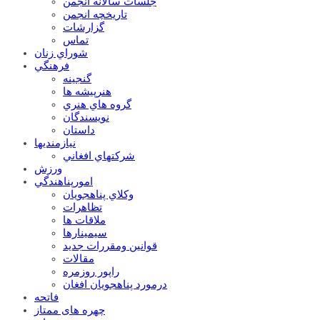
جلسات سالانه انجمن
تاریخچه انجمن
گزارشات
تماس
شوراي زنان
فرهنگي
گنجينه
هنرپيشه ها
گروه هاي هنري
نويسندگان
داستان
نيازمنديها
شرکتهاي افغاني
ورزش
امورپناهندگي
وکلاي پناهجويان
تظاهرات
ملاقات ها
سيمينارها
قوانين ومقررات جديد
مقالات
راپور روزمره
درمورد پناهجويان افغان
فاتحه
چهره های ممتاز