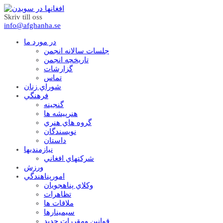
Skriv till oss
info@afghanha.se
در مورد ما
جلسات سالانه انجمن
تاریخچه انجمن
گزارشات
تماس
شوراي زنان
فرهنگي
گنجينه
هنرپيشه ها
گروه هاي هنري
نويسندگان
داستان
نيازمنديها
شرکتهاي افغاني
ورزش
امورپناهندگي
وکلاي پناهجويان
تظاهرات
ملاقات ها
سيمينارها
قوانين ومقررات جديد