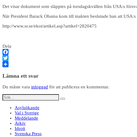
Det visar dokument som släpptes på torsdagskvällen från USA:s försv
När President Barack Obama kom till makten beslutade han att USA:s mil
http://www.sr.se/ekot/artikel.asp?artikel=2820475
Dela
Facebook
Twitter
Dela
Lämna ett svar
Du måste vara
inloggad
för att publicera en kommentar.
Asylsökande
Val i Sverige
Meddelande
Arkiv
Idrott
Svenska Press