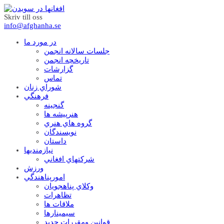
Skriv till oss
info@afghanha.se
در مورد ما
جلسات سالانه انجمن
تاریخچه انجمن
گزارشات
تماس
شوراي زنان
فرهنگي
گنجينه
هنرپيشه ها
گروه هاي هنري
نويسندگان
داستان
نيازمنديها
شرکتهاي افغاني
ورزش
امورپناهندگي
وکلاي پناهجويان
تظاهرات
ملاقات ها
سيمينارها
قوانين ومقررات جديد