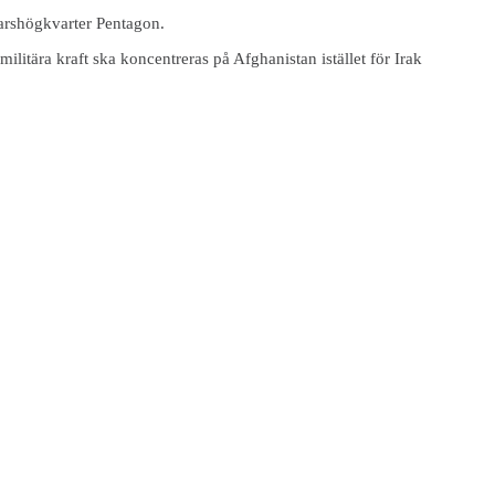
arshögkvarter Pentagon.
itära kraft ska koncentreras på Afghanistan istället för Irak