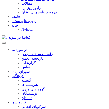
مقالات
راپور روزمره
درمورد پناهجويان افغان
فاتحه
چهره های ممتاز
خانه
Nyheter
در مورد ما
جلسات سالانه انجمن
تاریخچه انجمن
گزارشات
تماس
شوراي زنان
فرهنگي
گنجينه
هنرپيشه ها
گروه هاي هنري
نويسندگان
داستان
نيازمنديها
شرکتهاي افغاني