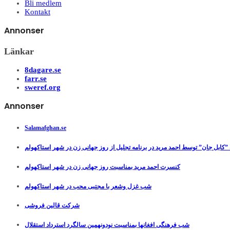
Bli medlem
Kontakt
Annonser
Länkar
8dagare.se
farr.se
sweref.org
Annonser
Salamafghan.se
”کابل جان” توسط احمد مرید در برنامه تجلیل از روز جهانی زن در شهر استاکهولم
کنسرت احمد مرید بمناسبت روز جهانی زن در شهر استاکهولم
شب غزل وشعر با مجتبی محب در شهر استاکهولم
شرکت قالین فروشی
شب فرهنگی افغانها بمناسبت نودونهمین سالگرد استرداد استقلال