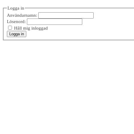
Logga in
Användarnamn:
Lösenord:
Håll mig inloggad
Logga in