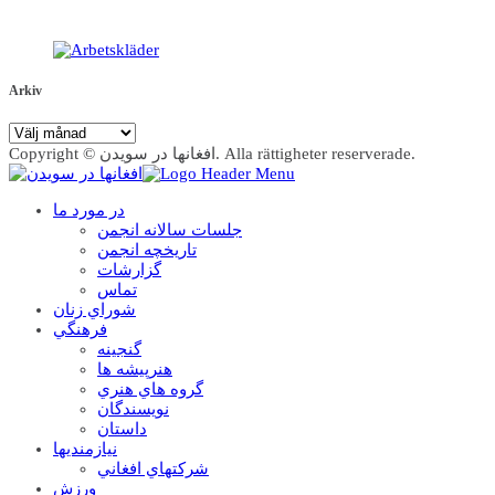
Arkiv
Arkiv
Copyright © افغانها در سویدن. Alla rättigheter reserverade.
در مورد ما
جلسات سالانه انجمن
تاریخچه انجمن
گزارشات
تماس
شوراي زنان
فرهنگي
گنجينه
هنرپيشه ها
گروه هاي هنري
نويسندگان
داستان
نيازمنديها
شرکتهاي افغاني
ورزش