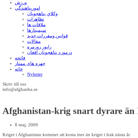
ورزش
امورپناهندگي
وکلاي پناهجويان
تظاهرات
ملاقات ها
سيمينارها
قوانين ومقررات جديد
مقالات
راپور روزمره
درمورد پناهجويان افغان
فاتحه
چهره های ممتاز
خانه
Nyheter
Skriv till oss
info@afghanha.se
Afghanistan-krig snart dyrare än
8 maj, 2009
Kriget i Afghanistan kommer att kosta mer än kriget i Irak nästa år