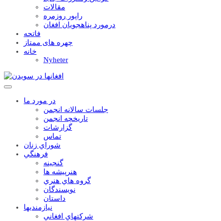
مقالات
راپور روزمره
درمورد پناهجويان افغان
فاتحه
چهره های ممتاز
خانه
Nyheter
در مورد ما
جلسات سالانه انجمن
تاریخچه انجمن
گزارشات
تماس
شوراي زنان
فرهنگي
گنجينه
هنرپيشه ها
گروه هاي هنري
نويسندگان
داستان
نيازمنديها
شرکتهاي افغاني