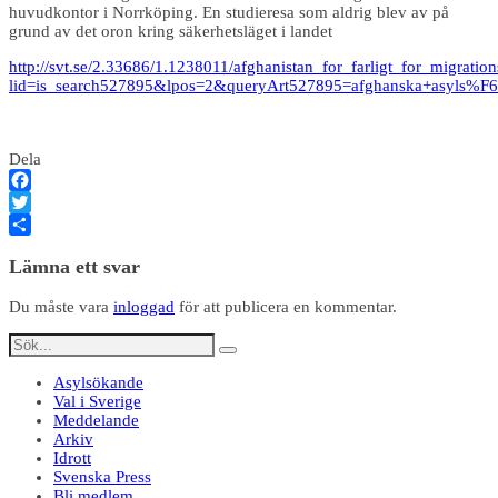
huvudkontor i Norrköping. En studieresa som aldrig blev av på
grund av det oron kring säkerhetsläget i landet
http://svt.se/2.33686/1.1238011/afghanistan_for_farligt_for_migration
lid=is_search527895&lpos=2&queryArt527895=afghanska+asyls%F
Dela
Facebook
Twitter
Dela
Lämna ett svar
Du måste vara
inloggad
för att publicera en kommentar.
Asylsökande
Val i Sverige
Meddelande
Arkiv
Idrott
Svenska Press
Bli medlem