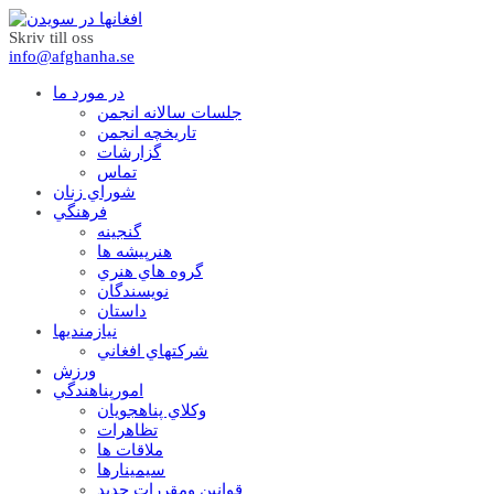
Skriv till oss
info@afghanha.se
در مورد ما
جلسات سالانه انجمن
تاریخچه انجمن
گزارشات
تماس
شوراي زنان
فرهنگي
گنجينه
هنرپيشه ها
گروه هاي هنري
نويسندگان
داستان
نيازمنديها
شرکتهاي افغاني
ورزش
امورپناهندگي
وکلاي پناهجويان
تظاهرات
ملاقات ها
سيمينارها
قوانين ومقررات جديد