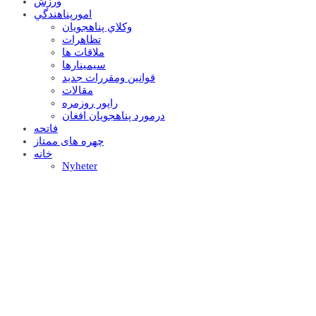
ورزش
امورپناهندگي
وکلاي پناهجويان
تظاهرات
ملاقات ها
سيمينارها
قوانين ومقررات جديد
مقالات
راپور روزمره
درمورد پناهجويان افغان
فاتحه
چهره های ممتاز
خانه
Nyheter