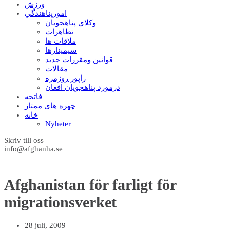
ورزش
امورپناهندگي
وکلاي پناهجويان
تظاهرات
ملاقات ها
سيمينارها
قوانين ومقررات جديد
مقالات
راپور روزمره
درمورد پناهجويان افغان
فاتحه
چهره های ممتاز
خانه
Nyheter
Skriv till oss
info@afghanha.se
Afghanistan för farligt för
migrationsverket
28 juli, 2009