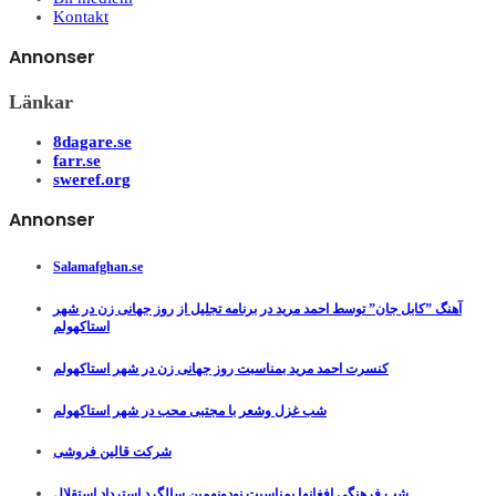
Kontakt
Annonser
Länkar
8dagare.se
farr.se
sweref.org
Annonser
Salamafghan.se
آهنگ ”کابل جان” توسط احمد مرید در برنامه تجلیل از روز جهانی زن در شهر
استاکهولم
کنسرت احمد مرید بمناسبت روز جهانی زن در شهر استاکهولم
شب غزل وشعر با مجتبی محب در شهر استاکهولم
شرکت قالین فروشی
شب فرهنگی افغانها بمناسبت نودونهمین سالگرد استرداد استقلال