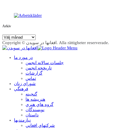
Arkiv
Arkiv
Copyright © افغانها در سویدن. Alla rättigheter reserverade.
در مورد ما
جلسات سالانه انجمن
تاریخچه انجمن
گزارشات
تماس
شوراي زنان
فرهنگي
گنجينه
هنرپيشه ها
گروه هاي هنري
نويسندگان
داستان
نيازمنديها
شرکتهاي افغاني