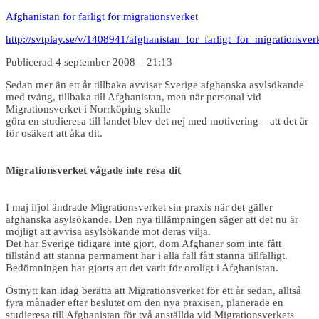
Afghanistan för farligt för migrationsverke
t
http://svtplay.se/v/1408941/afghanistan_for_farligt_for_migrationsver
Publicerad 4 september 2008 – 21:13
Sedan mer än ett år tillbaka avvisar Sverige afghanska asylsökande
med tvång, tillbaka till Afghanistan, men när personal vid
Migrationsverket i Norrköping skulle
göra en studieresa till landet blev det nej med motivering – att det är
för osäkert att åka dit.
Migrationsverket vågade inte resa dit
I maj ifjol ändrade Migrationsverket sin praxis när det gäller
afghanska asylsökande. Den nya tillämpningen säger att det nu är
möjligt att avvisa asylsökande mot deras vilja.
Det har Sverige tidigare inte gjort, dom Afghaner som inte fått
tillstånd att stanna permament har i alla fall fått stanna tillfälligt.
Bedömningen har gjorts att det varit för oroligt i Afghanistan.
Östnytt kan idag berätta att Migrationsverket för ett år sedan, alltså
fyra månader efter beslutet om den nya praxisen, planerade en
studieresa till Afghanistan för två anställda vid Migrationsverkets