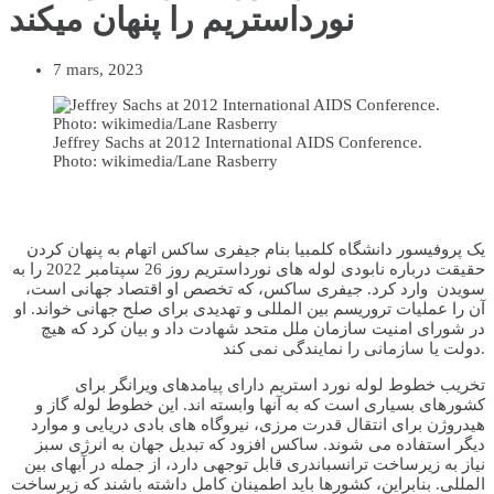
نورداستریم را پنهان میکند
7 mars, 2023
Jeffrey Sachs at 2012 International AIDS Conference.
Photo: wikimedia/Lane Rasberry
یک پروفیسور دانشگاه کلمبیا بنام جیفری ساکس اتهام به پنهان کردن
حقیقت درباره نابودی لوله های نورداستریم روز 26 سپتامبر 2022 را به
سویدن وارد کرد. جیفری ساکس، که تخصص او اقتصاد جهانی است،
آن را عملیات تروریسم بین المللی و تهدیدی برای صلح جهانی خواند. او
در شورای امنیت سازمان ملل متحد شهادت داد و بیان کرد که هیچ
دولت یا سازمانی را نمایندگی نمی کند.
تخریب خطوط لوله نورد استریم دارای پیامدهای ویرانگر برای
کشورهای بسیاری است که به آنها وابسته اند. این خطوط لوله گاز و
هیدروژن برای انتقال قدرت مرزی، نیروگاه های بادی دریایی و موارد
دیگر استفاده می شوند. ساکس افزود که تبدیل جهان به انرژی سبز
نیاز به زیرساخت ترانسباندری قابل توجهی دارد، از جمله در آبهای بین
المللی. بنابراین، کشورها باید اطمینان کامل داشته باشند که زیرساخت