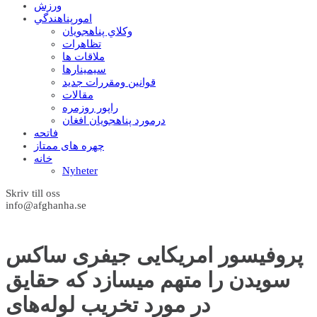
ورزش
امورپناهندگي
وکلاي پناهجويان
تظاهرات
ملاقات ها
سيمينارها
قوانين ومقررات جديد
مقالات
راپور روزمره
درمورد پناهجويان افغان
فاتحه
چهره های ممتاز
خانه
Nyheter
Skriv till oss
info@afghanha.se
پروفیسور امریکایی جیفری ساکس
سویدن را متهم میسازد که حقایق
در مورد تخریب لوله‌های