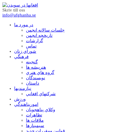
Skriv till oss
info@afghanha.se
در مورد ما
جلسات سالانه انجمن
تاریخچه انجمن
گزارشات
تماس
شوراي زنان
فرهنگي
گنجينه
هنرپيشه ها
گروه هاي هنري
نويسندگان
داستان
نيازمنديها
شرکتهاي افغاني
ورزش
امورپناهندگي
وکلاي پناهجويان
تظاهرات
ملاقات ها
سيمينارها
قوانين ومقررات جديد