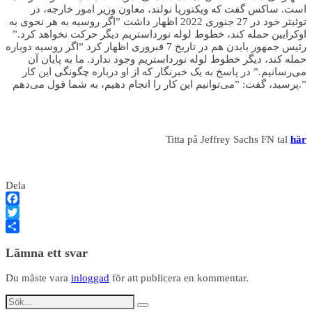
است. ساکس گفت که ویکتوریا نولند، معاون وزیر امور خارجه، در
توئیتر خود در 27 جنوری 2022 اظهار داشت ”اگر روسیه به هر نحوی به
اوکرایین حمله کند، خطوط لوله نورداستریم دیگر حرکت نخواهد کرد.”
رئیس جمهور بایدن هم در تاریخ 7 فبروری اظهار کرد ”اگر روسیه دوباره
حمله کند، دیگر خطوط لوله نورداستریم وجود ندارد. ما به پایان آن
می‌رسانیم.” در پاسخ به یک خبرنگار که از او درباره چگونگی این کار
پرسید، گفت: ”می‌توانیم این کار را انجام دهیم، به شما قول می‌دهم.”
Titta på Jeffrey Sachs FN tal
här
Dela
Facebook
Twitter
Dela
Lämna ett svar
Du måste vara
inloggad
för att publicera en kommentar.