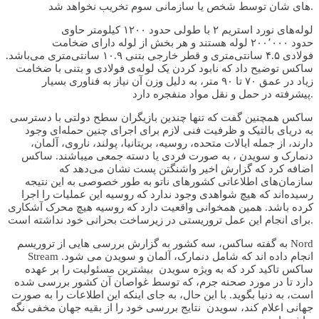
های شان توسط شخص یا سازمانی سوم تخریب نخواهد شد.
لوله‌های نورد استریم ۲ با طولی حدود ۱۲۰۰ کیلومتر حاوی
حدود ۲۰۰٬۰۰۰ لوله هستند و هر بخش از لوله دارای ضخامت
فولادی ۴.۵ سانتی‌متری و قطر خارجی بتنی ۱۰.۹ سانتی‌متری می‌باشد.
ساکس توضیح داد که نابود کردن یک لوله‌ی فولادی و بتنی با ضخامت
زیاد در عمق ۷۰ تا ۹۰ متر، به دلیل وزن آن نیاز به فناوری بسیار
پیشرفته در حمل و نقل مواد منفجره دارد.
ساکس همچنین گفت که تنها چندین بازیگران سطح دولتی با دسترسی
به دریای بالتیک و ظرفیت فنی لازم برای اجرای چنین حمله‌ای وجود
دارند، از جمله ایالات متحده، روسیه، بریتانیا، پولند، ناروی، آلمان،
دنمارک و سویدن ، به صورت فردی یا دسته جمعی میباشند. ساکس
اضافه کرد که گزارش اخیر واشنگتن پست نشان می‌دهد که
سازمان‌های اطلاعاتی کشورهای ناتو به طور خصوصی به این نتیجه
رسیده‌اند که هیچ شواهدی وجود ندارد که روسیه این عملیات را اجرا
کرده باشد. همین همخوانی واقعیت دارد که روسیه هیچ محرک آشکاری
برای انجام این عمل تروریستی در زیرساخت بحرانی خود نداشته است.
به گفته ساکس، سه کشور به گزارش بررسی هایی از تروریسم Nord
Stream انجام داده اند که شامل دنمارک، آلمان و سویدن می شود.
ساکس تاکید کرد که به ویژه سویدن بیشترین مسئولیت را بر عهده
دارد تا در مورد صحنه جرم، که توسط غواصان آن کشور بررسی شده
است، به دنیا بگوید. با این حال، به جای اینکه این اطلاعات را به صورت
جهانی اعلام کند، سویدن نتایج بررسی خود را از بقیه جهان مخفی نگه