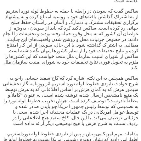
داشته است.
ساکس گفت که سویدن در رابطه با حمله به خطوط لوله نورد استریم
از به اشتراک گذاشتن یافته‌های خود با روسیه امتناع کرده و به پیشنهاد
برگزاری تحقیقات مشترک با دنمارک و آلمان در راستای حفظ صلح
جهانی رد کرده است. ساکس تاکید کرد که باید از سویدن ، به‌ویژه از
غواصان آن کشور که به محل وقوع حمله رفته بودند و تحقیقات را انجام
دادند، در خصوص جزئیات محل و روشن شدن واقعیت‌های این جنایت،
مطالبی به اشتراک گذاشته شود. با این حال، سویدن از این کار امتناع
کرده و نتایج تحقیقات خود را از سایر کشورها پنهان نگه داشته است.
ساکس از شورای امنیت سازمان ملل متحد خواست که این کشورها را
ملزم به تحویل فوری نتایج تحقیقات خود به شورای امنیت سازمان ملل
کند.
ساکس همچنین به این نکته اشاره کرد که کاخ سفید حسابی راجع به
شرح حوادث نابودی خطوط لوله نورد استریم اثر روزنامه‌نگار تحقیقاتی
سیمور هرش که به گمان هرش بر اساس اطلاعاتی که به هرش توسط
یک منبع نامشخص ارسال شده، نوشته شده است، به عنوان ”کاملاً و
مطلقاً نادرست” توصیف کرده است. هرش تخریب خطوط لوله نورد را
به تصمیمی که توسط رئیس جمهور امریکا جو بایدن صادر شده و
توسط عوامل امریکایی در یک عملیات مخفیانه اجرا شده است، با
جزئیاتی توصیف می‌کند. با این حال، کاخ سفید هیچ اطلاعاتی را در
ردیف نسبت به شرح هرش یا هیچ توضیحی دیگر ارائه نداده است.
مقامات مهم امریکایی پیش و پس از نابودی خطوط لوله نورداستریم،
اظهاراتی دادند که نشان دهنده دشمنی امریکا نسبت به خطوط لوله ها