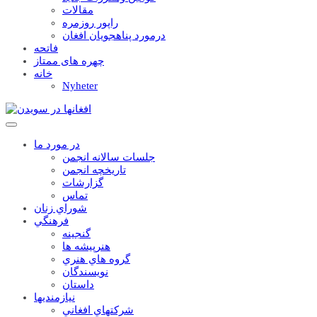
مقالات
راپور روزمره
درمورد پناهجويان افغان
فاتحه
چهره های ممتاز
خانه
Nyheter
در مورد ما
جلسات سالانه انجمن
تاریخچه انجمن
گزارشات
تماس
شوراي زنان
فرهنگي
گنجينه
هنرپيشه ها
گروه هاي هنري
نويسندگان
داستان
نيازمنديها
شرکتهاي افغاني