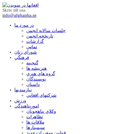
Skriv till oss
info@afghanha.se
در مورد ما
جلسات سالانه انجمن
تاریخچه انجمن
گزارشات
تماس
شوراي زنان
فرهنگي
گنجينه
هنرپيشه ها
گروه هاي هنري
نويسندگان
داستان
نيازمنديها
شرکتهاي افغاني
ورزش
امورپناهندگي
وکلاي پناهجويان
تظاهرات
ملاقات ها
سيمينارها
قوانين ومقررات جديد