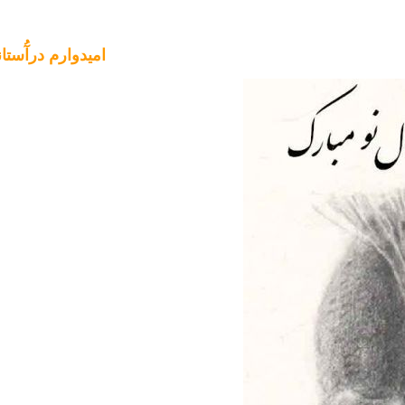
امیدوارم درآُست