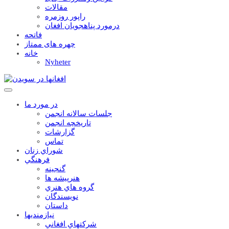
مقالات
راپور روزمره
درمورد پناهجويان افغان
فاتحه
چهره های ممتاز
خانه
Nyheter
در مورد ما
جلسات سالانه انجمن
تاریخچه انجمن
گزارشات
تماس
شوراي زنان
فرهنگي
گنجينه
هنرپيشه ها
گروه هاي هنري
نويسندگان
داستان
نيازمنديها
شرکتهاي افغاني