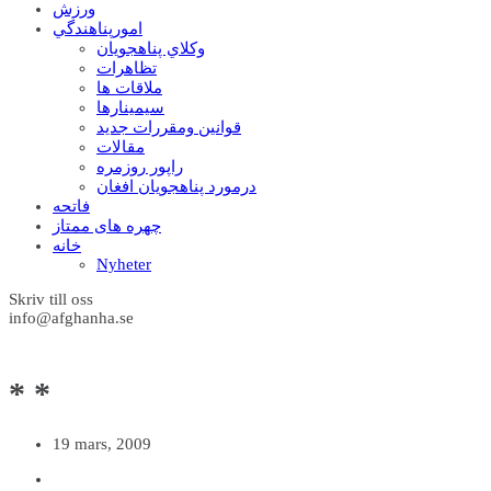
ورزش
امورپناهندگي
وکلاي پناهجويان
تظاهرات
ملاقات ها
سيمينارها
قوانين ومقررات جديد
مقالات
راپور روزمره
درمورد پناهجويان افغان
فاتحه
چهره های ممتاز
خانه
Nyheter
Skriv till oss
info@afghanha.se
* *
19 mars, 2009