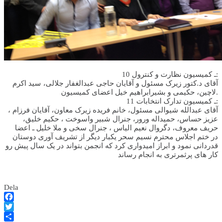
10 ـ کمیسیون نظارت و کنترول:
آقای د.کتور زیرک مسئول و آقایان حاجی عبدالغفار جلالی، سید اکرم
لاچین، حکیمی و بشیرابراهیم خیل اعضای کمیسیون.
11 ـ کمیسیون تدارک انتخابات:
آقای عبدالله شیوالی مسئول، خانم فریده زیرک معاون، آقایان فرزام ،
عزیز حساس، حمیداله ورور، جنرال شبیر واسوخت ، حکیم خلیق،
حریف معروف، دگروال نعیم الیاس ، جنرال سخی و ملا خلیل ـ اعضا
در ختم اجلاس محترم نسیم سحر یکبار دیگر از تشریف آوری دوستان
قدردانی نمود و ابراز امیدواری کرد که انجمن بتواند در یک سال پیش رو
کار های پرثمرتری به انجام رساند
Dela
Facebook
Twitter