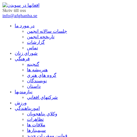
Skriv till oss
info@afghanha.se
در مورد ما
جلسات سالانه انجمن
تاریخچه انجمن
گزارشات
تماس
شوراي زنان
فرهنگي
گنجينه
هنرپيشه ها
گروه هاي هنري
نويسندگان
داستان
نيازمنديها
شرکتهاي افغاني
ورزش
امورپناهندگي
وکلاي پناهجويان
تظاهرات
ملاقات ها
سيمينارها
قوانين ومقررات جديد