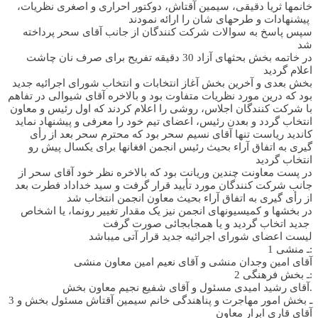
خانمها ثریا دقیقی، سیمین آقتاش، دوکتور احراری و اصغری نظریات،
پیشنهادات و طرحهای شان را ارائه نمودند
سپس پاسخ به سوالات شرکت کنندگان از جانب آقای سحر پرداخته
شد
در خاتمه بخش بحثهای آزاد 30 دقیقه تفریح برای صرف نان چاشت
اعلام گردید
بخش بعدی و آخرین بخش آغاز انتخابات و انتخاب شورای اجرائیه جدید
بود که درین مورد نظریات متفاوت بود و بالاخره آقای شیوالی در تفاهم
با شرکت کنندگان اجلاس، روشی را اعلام کردند که اول رئیس و معاون
انتخاب گردد و بعدن رئیس، اعضای تیم خود را معرفی و پیشنهاد نماید
کاندید ریاست تنها آقای نسیم سحر بود که محترم سحر بعد از رأی
گیری به اتفاق آراء بحیث رئیس انجمن افغانها برای یکسال پیش رو
انتخاب گردید
در پست معاونت چندین وریانت بود که بالاخره نظر خود آقای سحر از
جانب شرکت کنندگان مورد تأیید قرار گرفت و سید خداداد فطرت بعد
از رأی گیری به اتفاق آراء بحیث معاون انجمن انتخاب شد
در بخشها و کمیسیونهای انجمن نیز یک مقدار تغییر رونما، یا اشخاص
جدید اتخاب گردید و یا همجابجائی صورت گرفت
لیست اعضای شورای اجرائیه جدید قرار آتی میباشد
1 ـ منشی:
آقای امین وجدان منشی و آقای نعیم امین معاون منشی
2 ـ بخش فرهنگی:
آقای رشید امیدی مسئول و آقای شفیع نجیم معاون بخش.
3 ـ بخش امور مهاجرت و پناهندگی خانم سیمین آقتاش مسئول بخش و
آقای قاری ابرار معاون