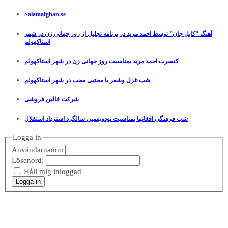
Salamafghan.se
آهنگ ”کابل جان” توسط احمد مرید در برنامه تجلیل از روز جهانی زن در شهر
استاکهولم
کنسرت احمد مرید بمناسبت روز جهانی زن در شهر استاکهولم
شب غزل وشعر با مجتبی محب در شهر استاکهولم
شرکت قالین فروشی
شب فرهنگی افغانها بمناسبت نودونهمین سالگرد استرداد استقلال
Logga in
Användarnamn:
Lösenord:
Håll mig inloggad
Logga in