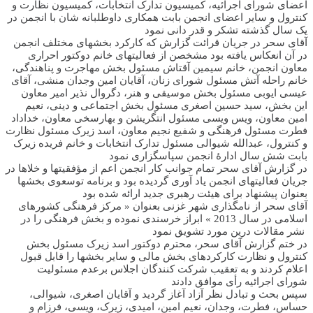
اعضای شورای اجرائیه، کمیسیون تدارک انتخابات، کمیسیون نظارت و
کنترول و سایر اعضای انجمن بابت همکاری داوطلبانه شان با انجمن در
یک سال گذشته تشکر و قدر دانی نمود
آقای سحر در جریان قرائت گزارش که کارکرد بخشهای مختلف انجمن
در آن انعکاس یافته بود مشخصن از فعالیتهای خانم دوکتور احراری
معاون انجمن، خانم سیمین آقتاش مسئول بخش مهاجرت و پناهندگی،
خانم راحله آتش مسئول شورای زنان، آقایان امین وجدان منشی، آقای
عیسی ایوبی مسئول بخش موسیقی و هنر، دگروال نذیر امیر معاون
این بخش، سید حسین اصغری مسئول بخش اجتماعی و دینی، نعیم
امین معاون، ویس ویسی مسئول انتگریشن و بهارسخی معاون، خداداد
فطرت مسئول فرهنگی و شفیع نجیم معاون، اسد زیرک مسئول نظارت
و کنترول، عبدالله شیوالی مسئول تدارک انتخابات و خانم فریده زیرک
بابت شش سال ادارۀ انجمن سپاسگزاری نمود
در گزارش آقای سحر تمام جوانب کار انجمن اعم از مؤفقیتها و خلاها در
جریان فعالیتهای انجمن یاد آوری گردیده بود و برنامه توسعوی بخشها
بعنوان پیشنهاد برای هیئت رهبری جدید ارائه شده بود
آقای سحر از نامگذاری شهر غزنی بعنوان « مرکز فرهنگی کشورهای
اسلامی در سال 2013 » ابراز خرسندی نموده و بخش فرهنگی را در
نشر مقالات درین مورد تشویق نمود
در ختم گزارش آقای سحر، محترم دوکتور اسد زیرک مسئول بخش
کنترول و نظارت کارکردهای بخش مالی و سایر بخشها را قابل قبول
اعلام کردند و به تعقیب شرکت کنندگان اجلاس برعدم مسئولیت
شورای اجرائیه رأی موافق دادند
سپس بحث و تبادل نظر آزاد آغاز گردید و آقایان اصغری، شیوالی،
حساس، فطرت، وجدان، نعیم امین، امیدی، زیرک، ویسی، فرزام و