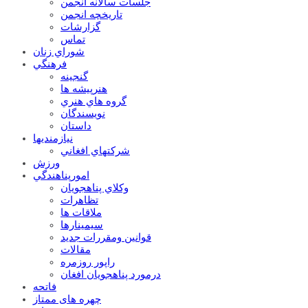
جلسات سالانه انجمن
تاریخچه انجمن
گزارشات
تماس
شوراي زنان
فرهنگي
گنجينه
هنرپيشه ها
گروه هاي هنري
نويسندگان
داستان
نيازمنديها
شرکتهاي افغاني
ورزش
امورپناهندگي
وکلاي پناهجويان
تظاهرات
ملاقات ها
سيمينارها
قوانين ومقررات جديد
مقالات
راپور روزمره
درمورد پناهجويان افغان
فاتحه
چهره های ممتاز