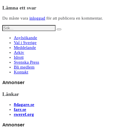
Dela
Lämna ett svar
Du måste vara
inloggad
för att publicera en kommentar.
Asylsökande
Val i Sverige
Meddelande
Arkiv
Idrott
Svenska Press
Bli medlem
Kontakt
Annonser
Länkar
8dagare.se
farr.se
sweref.org
Annonser