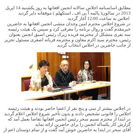
مطابق اساسنامه اجلاس سالانه انجمن افغانها به روز یکشنبه 14 اپریل
2013 در سالون( پالمه آ بی اف ـ استکهلم ) موفقانه دایر گردید
اجلاس به ساعت 12:00 آغاز گردید
در شروع اجلاس محترم امین وجدان منشی انجمن افغانها به حاضرین
خیرمقدم گفت و روال برنامه را معرفی کرد و سپس یک هیئت رئیسه
سه نفری متشکل از محترمه فریده زیرک رئیس اسبق انجمن بعنوان
رئیس، محترم سید اکرم معاون و محترمه فریانه اصغری مسئول تحریر
از جانب حاضرین در اجلاس انتخاب گردید
در اجلاس بیشتر از سی و پنج نفر از اعضا حاضر بودند و هیئت رئیسه
اجلاس را قانونی تشخیص دادند و بدون تأخیر شروع اجلاس اعلام گردید
در ابتدا از محترم نسیم سحر رئیس انجمن افغانها تقاضا بعمل آمد که
گزارش کار یکساله انجمن را برای حاضرین ارائه نماید
آقای سحر در ابتدا به حاضرین خوش آمد گفت و از تمام دوستان اعم از