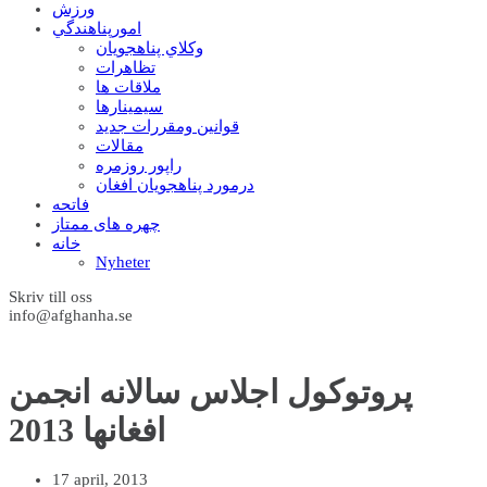
ورزش
امورپناهندگي
وکلاي پناهجويان
تظاهرات
ملاقات ها
سيمينارها
قوانين ومقررات جديد
مقالات
راپور روزمره
درمورد پناهجويان افغان
فاتحه
چهره های ممتاز
خانه
Nyheter
Skriv till oss
info@afghanha.se
پروتوکول اجلاس سالانه انجمن
افغانها 2013
17 april, 2013