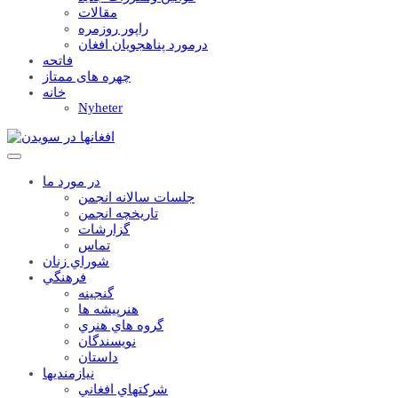
مقالات
راپور روزمره
درمورد پناهجويان افغان
فاتحه
چهره های ممتاز
خانه
Nyheter
در مورد ما
جلسات سالانه انجمن
تاریخچه انجمن
گزارشات
تماس
شوراي زنان
فرهنگي
گنجينه
هنرپيشه ها
گروه هاي هنري
نويسندگان
داستان
نيازمنديها
شرکتهاي افغاني