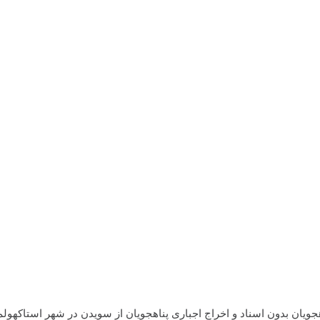
ت با تعقیب پناهجویان بدون اسناد و اخراج اجباری پناهجویان از سویدن در شهر ا