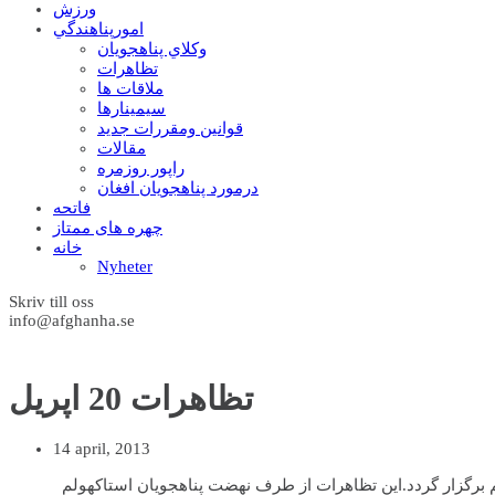
ورزش
امورپناهندگي
وکلاي پناهجويان
تظاهرات
ملاقات ها
سيمينارها
قوانين ومقررات جديد
مقالات
راپور روزمره
درمورد پناهجويان افغان
فاتحه
چهره های ممتاز
خانه
Nyheter
Skriv till oss
info@afghanha.se
تظاهرات 20 اپریل
14 april, 2013
ستاکهولم برگزار گردد.این تظاهرات از طرف نهضت پناهجویان استاکهولم