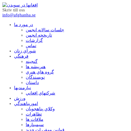
Skriv till oss
info@afghanha.se
در مورد ما
جلسات سالانه انجمن
تاریخچه انجمن
گزارشات
تماس
شوراي زنان
فرهنگي
گنجينه
هنرپيشه ها
گروه هاي هنري
نويسندگان
داستان
نيازمنديها
شرکتهاي افغاني
ورزش
امورپناهندگي
وکلاي پناهجويان
تظاهرات
ملاقات ها
سيمينارها
قوانين ومقررات جديد