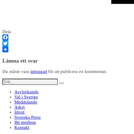
Dela
Facebook
Twitter
Dela
Lämna ett svar
Du måste vara
inloggad
för att publicera en kommentar.
Asylsökande
Val i Sverige
Meddelande
Arkiv
Idrott
Svenska Press
Bli medlem
Kontakt