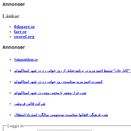
Annonser
Länkar
8dagare.se
farr.se
sweref.org
Annonser
Salamafghan.se
”کابل جان” توسط احمد مرید در برنامه تجلیل از روز جهانی زن در شهر استاکهولم
کنسرت احمد مرید بمناسبت روز جهانی زن در شهر استاکهولم
شب غزل وشعر با مجتبی محب در شهر استاکهولم
شرکت قالین فروشی
شب فرهنگی افغانها بمناسبت نودونهمین سالگرد استرداد استقلال
Logga in