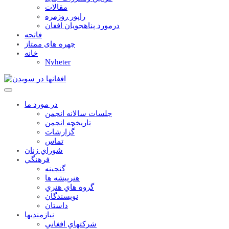
مقالات
راپور روزمره
درمورد پناهجويان افغان
فاتحه
چهره های ممتاز
خانه
Nyheter
در مورد ما
جلسات سالانه انجمن
تاریخچه انجمن
گزارشات
تماس
شوراي زنان
فرهنگي
گنجينه
هنرپيشه ها
گروه هاي هنري
نويسندگان
داستان
نيازمنديها
شرکتهاي افغاني