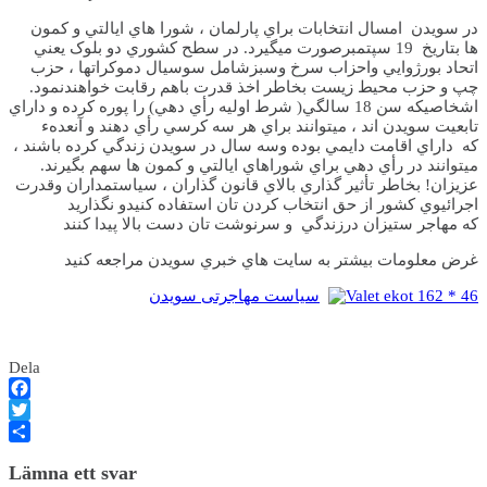
در سويدن امسال انتخابات براي پارلمان ، شورا هاي ايالتي و کمون
ها بتاريخ 19 سپتمبرصورت ميگيرد. در سطح کشوري دو بلوک يعني
اتحاد بورژوايي واحزاب سرخ وسبزشامل سوسيال دموکراتها ، حزب
چپ و حزب محيط زيست بخاطر اخذ قدرت باهم رقابت خواهندنمود.
اشخاصيکه سن 18 سالگي( شرط اوليه رأي دهي) را پوره کرده و داراي
تابعيت سويدن اند ، ميتوانند براي هر سه کرسي رأي دهند و آنعدهء
که داراي اقامت دايمي بوده وسه سال در سويدن زندگي کرده باشند ،
ميتوانند در رأي دهي براي شوراهاي ايالتي و کمون ها سهم بگيرند.
عزيزان! بخاطر تأثير گذاري بالاي قانون گذاران ، سياستمداران وقدرت
اجرائيوي کشور از حق انتخاب کردن تان استفاده کنيدو نگذاريد
که مهاجر ستيزان درزندگي و سرنوشت تان دست بالا پيدا کنند
غرض معلومات بيشتر به سايت هاي خبري سويدن مراجعه کنيد
سياست مهاجرتی سويدن
Dela
Facebook
Twitter
Dela
Lämna ett svar