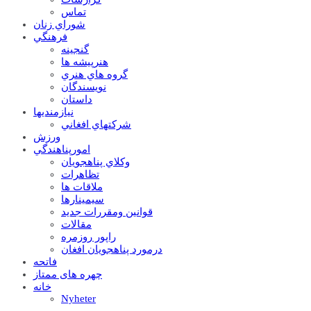
تماس
شوراي زنان
فرهنگي
گنجينه
هنرپيشه ها
گروه هاي هنري
نويسندگان
داستان
نيازمنديها
شرکتهاي افغاني
ورزش
امورپناهندگي
وکلاي پناهجويان
تظاهرات
ملاقات ها
سيمينارها
قوانين ومقررات جديد
مقالات
راپور روزمره
درمورد پناهجويان افغان
فاتحه
چهره های ممتاز
خانه
Nyheter