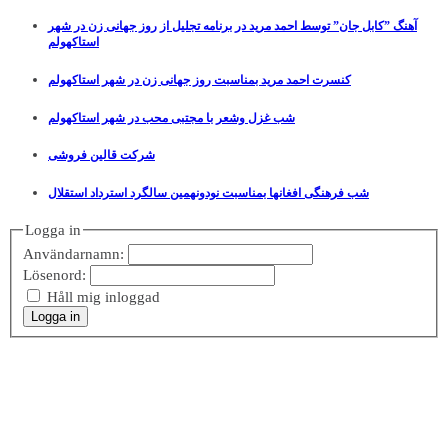
آهنگ ”کابل جان” توسط احمد مرید در برنامه تجلیل از روز جهانی زن در شهر
استاکهولم
کنسرت احمد مرید بمناسبت روز جهانی زن در شهر استاکهولم
شب غزل وشعر با مجتبی محب در شهر استاکهولم
شرکت قالین فروشی
شب فرهنگی افغانها بمناسبت نودونهمین سالگرد استرداد استقلال
Logga in
Användarnamn:
Lösenord:
Håll mig inloggad
Logga in