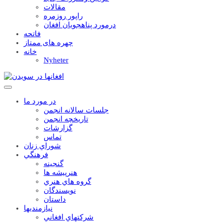
مقالات
راپور روزمره
درمورد پناهجويان افغان
فاتحه
چهره های ممتاز
خانه
Nyheter
در مورد ما
جلسات سالانه انجمن
تاریخچه انجمن
گزارشات
تماس
شوراي زنان
فرهنگي
گنجينه
هنرپيشه ها
گروه هاي هنري
نويسندگان
داستان
نيازمنديها
شرکتهاي افغاني