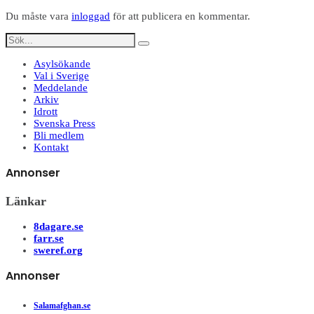
Du måste vara
inloggad
för att publicera en kommentar.
Asylsökande
Val i Sverige
Meddelande
Arkiv
Idrott
Svenska Press
Bli medlem
Kontakt
Annonser
Länkar
8dagare.se
farr.se
sweref.org
Annonser
Salamafghan.se