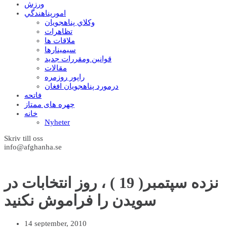
ورزش
امورپناهندگي
وکلاي پناهجويان
تظاهرات
ملاقات ها
سيمينارها
قوانين ومقررات جديد
مقالات
راپور روزمره
درمورد پناهجويان افغان
فاتحه
چهره های ممتاز
خانه
Nyheter
Skriv till oss
info@afghanha.se
نزده سپتمبر( 19 ) ، روز انتخابات در
سويدن را فراموش نکنيد
14 september, 2010