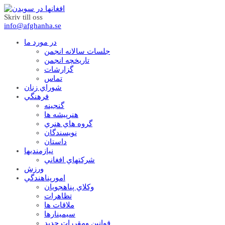
Skriv till oss
info@afghanha.se
در مورد ما
جلسات سالانه انجمن
تاریخچه انجمن
گزارشات
تماس
شوراي زنان
فرهنگي
گنجينه
هنرپيشه ها
گروه هاي هنري
نويسندگان
داستان
نيازمنديها
شرکتهاي افغاني
ورزش
امورپناهندگي
وکلاي پناهجويان
تظاهرات
ملاقات ها
سيمينارها
قوانين ومقررات جديد