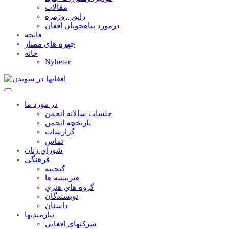
مقالات
راپور روزمره
درمورد پناهجويان افغان
فاتحه
چهره های ممتاز
خانه
Nyheter
در مورد ما
جلسات سالانه انجمن
تاریخچه انجمن
گزارشات
تماس
شوراي زنان
فرهنگي
گنجينه
هنرپيشه ها
گروه هاي هنري
نويسندگان
داستان
نيازمنديها
شرکتهاي افغاني