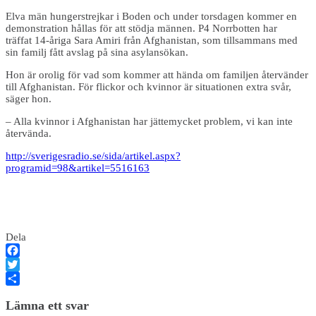
Elva män hungerstrejkar i Boden och under torsdagen kommer en
demonstration hållas för att stödja männen. P4 Norrbotten har
träffat 14-åriga Sara Amiri från Afghanistan, som tillsammans med
sin familj fått avslag på sina asylansökan.
Hon är orolig för vad som kommer att hända om familjen återvänder
till Afghanistan. För flickor och kvinnor är situationen extra svår,
säger hon.
– Alla kvinnor i Afghanistan har jättemycket problem, vi kan inte
återvända.
http://sverigesradio.se/sida/artikel.aspx?
programid=98&artikel=5516163
Dela
Facebook
Twitter
Dela
Lämna ett svar