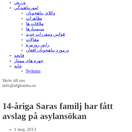
ورزش
امورپناهندگي
وکلاي پناهجويان
تظاهرات
ملاقات ها
سيمينارها
قوانين ومقررات جديد
مقالات
راپور روزمره
درمورد پناهجويان افغان
فاتحه
چهره های ممتاز
خانه
Nyheter
Skriv till oss
info@afghanha.se
14-åriga Saras familj har fått
avslag på asylansökan
1 maj, 2013