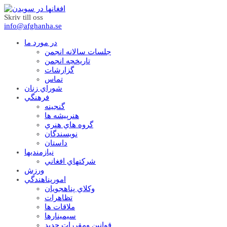
Skriv till oss
info@afghanha.se
در مورد ما
جلسات سالانه انجمن
تاریخچه انجمن
گزارشات
تماس
شوراي زنان
فرهنگي
گنجينه
هنرپيشه ها
گروه هاي هنري
نويسندگان
داستان
نيازمنديها
شرکتهاي افغاني
ورزش
امورپناهندگي
وکلاي پناهجويان
تظاهرات
ملاقات ها
سيمينارها
قوانين ومقررات جديد