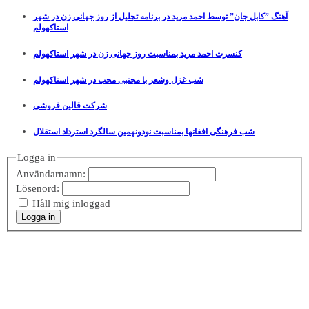
آهنگ ”کابل جان” توسط احمد مرید در برنامه تجلیل از روز جهانی زن در شهر
استاکهولم
کنسرت احمد مرید بمناسبت روز جهانی زن در شهر استاکهولم
شب غزل وشعر با مجتبی محب در شهر استاکهولم
شرکت قالین فروشی
شب فرهنگی افغانها بمناسبت نودونهمین سالگرد استرداد استقلال
Logga in
Användarnamn:
Lösenord:
Håll mig inloggad
Logga in