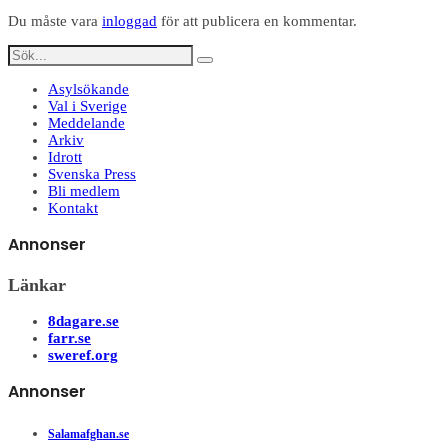
Du måste vara
inloggad
för att publicera en kommentar.
Asylsökande
Val i Sverige
Meddelande
Arkiv
Idrott
Svenska Press
Bli medlem
Kontakt
Annonser
Länkar
8dagare.se
farr.se
sweref.org
Annonser
Salamafghan.se