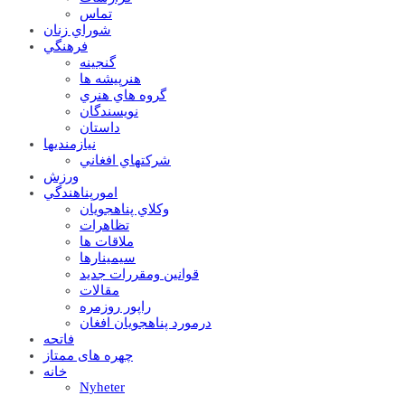
تماس
شوراي زنان
فرهنگي
گنجينه
هنرپيشه ها
گروه هاي هنري
نويسندگان
داستان
نيازمنديها
شرکتهاي افغاني
ورزش
امورپناهندگي
وکلاي پناهجويان
تظاهرات
ملاقات ها
سيمينارها
قوانين ومقررات جديد
مقالات
راپور روزمره
درمورد پناهجويان افغان
فاتحه
چهره های ممتاز
خانه
Nyheter