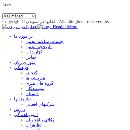
Arkiv
Arkiv
Copyright © افغانها در سویدن. Alla rättigheter reserverade.
در مورد ما
جلسات سالانه انجمن
تاریخچه انجمن
گزارشات
تماس
شوراي زنان
فرهنگي
گنجينه
هنرپيشه ها
گروه هاي هنري
نويسندگان
داستان
نيازمنديها
شرکتهاي افغاني
ورزش
امورپناهندگي
وکلاي پناهجويان
تظاهرات