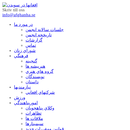
Skriv till oss
info@afghanha.se
در مورد ما
جلسات سالانه انجمن
تاریخچه انجمن
گزارشات
تماس
شوراي زنان
فرهنگي
گنجينه
هنرپيشه ها
گروه هاي هنري
نويسندگان
داستان
نيازمنديها
شرکتهاي افغاني
ورزش
امورپناهندگي
وکلاي پناهجويان
تظاهرات
ملاقات ها
سيمينارها
قوانين ومقررات جديد