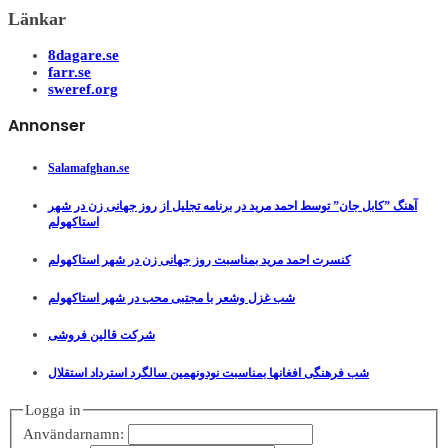
Länkar
8dagare.se
farr.se
sweref.org
Annonser
Salamafghan.se
آهنگ ”کابل جان” توسط احمد مرید در برنامه تجلیل از روز جهانی زن در شهر
استاکهولم
کنسرت احمد مرید بمناسبت روز جهانی زن در شهر استاکهولم
شب غزل وشعر با مجتبی محب در شهر استاکهولم
شرکت قالین فروشی
شب فرهنگی افغانها بمناسبت نودونهمین سالگرد استرداد استقلال
Logga in
Användarnamn: