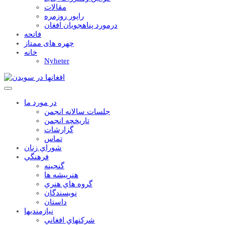
مقالات
راپور روزمره
درمورد پناهجويان افغان
فاتحه
چهره های ممتاز
خانه
Nyheter
در مورد ما
جلسات سالانه انجمن
تاریخچه انجمن
گزارشات
تماس
شوراي زنان
فرهنگي
گنجينه
هنرپيشه ها
گروه هاي هنري
نويسندگان
داستان
نيازمنديها
شرکتهاي افغاني