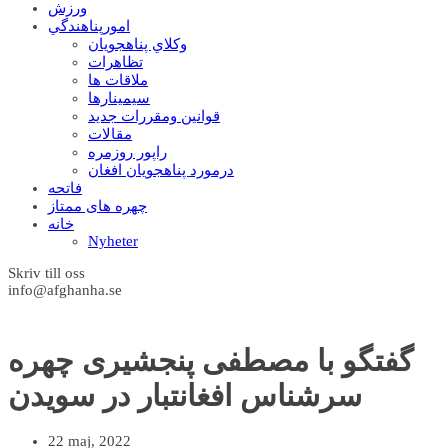
ورزش
امورپناهندگي
وکلاي پناهجويان
تظاهرات
ملاقات ها
سيمينارها
قوانين ومقررات جديد
مقالات
راپور روزمره
درمورد پناهجويان افغان
فاتحه
چهره های ممتاز
خانه
Nyheter
Skriv till oss
info@afghanha.se
گفتگو با مصطفی پنجشیری چهره
سرشناس افغانتبار در سویدن
22 maj, 2022