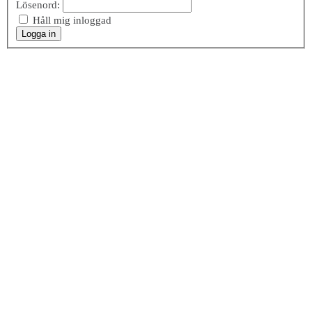
Lösenord:
Håll mig inloggad
Logga in