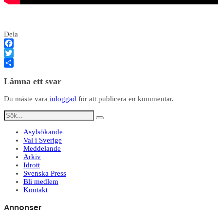
Dela
Facebook
Twitter
Dela
Lämna ett svar
Du måste vara
inloggad
för att publicera en kommentar.
Asylsökande
Val i Sverige
Meddelande
Arkiv
Idrott
Svenska Press
Bli medlem
Kontakt
Annonser