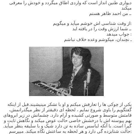
دیواری طنین انداز است که واردی اطاق میگردد و خودش را معرفی
میکند
ـ من احمد ظاهر هستم.
از وقت شناسی اش خوشم میآید و میگویم:
ـ شما ارزش وقت را در یافته اید.
جواب میدهد :
ـ نچندان، میکوشم وعده خلاف نباشم
یکی از چوکی ها را تعارفش میکنم و او با تشکر مینیشیند.قبل از اینکه
گفتگویم را باوی شروع نمایم ، لحظه ای دقیقتر از نظر میگذرانمش،
قامتش متوسط و صورتی کشیده و آرام دارد. چشمانش در زیر ابروهای
بهم پیوسته اش با درخشش خاصی حالت عوض میکند و نگاهش ثابت و
گیرا است. با آنکه لباسس ساده به تن دارد شیک و با سلیقه بنظر میآید.
حالت شتابزده گی دارد و هر لحظه به ساعتش نگاه میکند. میپرسم: