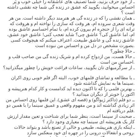
ـ از خود حرف بزنید، شما تصنیف های عاشقانه را خیلی خوب و پُر
احساس میخوانید، بگویید که عشق در زنده گی شما چه نقشی داشته
است ؟
ـ همان نقشی را که در زنده گی هر هنرمند دیگر داشته است. من هر
وقت شعری سروده ام، هر وقت که سازی را نواخته ام و هروقت که
ترانه ای را از حنجره ام بیرون کرده ام، با تمام احساسم عاشق بوده
ام، اما عاشق کی؟ عاشق چی؟ شاید تعجب کنی! عاشق خود عشق،
عاشق زنده گی و عاشق طبیعت. اعتراف میکنم که هیچوقت کسی
بصورت مشخص در دل من و احساس من نبوده است.
ـ حالا چطور؟
ـ حالا هست، من ازدواج کرده ام و شریک زنده گی من صاحب قلب و
احساس من است.
ـ از سرگرمیهای تان بگویید، ساعات فراغت خویش را چطور میگذرانید؟
ـ با مطالعه و تماشای فلمهای خوب، البته اگر فلم خوبی روی اکران
سینما ها به نمایش گذاشته شود.
ـ بهترین فلمی را که تا اکنون دیده اید کدامست و کار کدام هنرپیشه و
اکتور را خوبتر از دیگران میدانید ؟
ــ دو فلم (داکتر ژیواگو) و (قصه ای عشق). این فلمها روی احساس من
اثر زیادی گذاشته اند و من مفهوم واقعی و عمیق سینما را با همین دو
فلم دریافته ام.
ـ صحبت از سینما است، بنظر شما برای شناخت و تعین مقدار ارزش
کار یک هنرپیشه ای سینما چه معیاری وجود دارد ؟
ـ اینکه بازی هنرپیشه، طبیعی و خالی از تصنع باشد و بتواند حالات
روحی و انفعالات درونی را در چهره ای خود منعکس سازد.