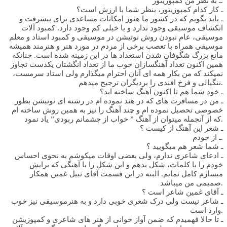
ـ به نظر من کمپوزیتور.
ـ کار کدام کمپوزیتور، بنظر شما با ارزش است؟
ـ باید بگویم که در کشور ما هنوز امکانات مساعدی برای پیشرفت و
انکشاف موسیقی وجود ندارد و یا خیلی کم وجود دارد. کمبود آلات
موسیقی، عام نبودن روش نوتیشن در موسیقی و کمبود استاد و معلم
موسیقی همراه با تعصب برخی از مردم در مورد هنر و هنرمند همیشه
مانع بزرگ شگوفان شدن استعداد ها در این زمینه شده است. چنانکه
همین اکنون تعداد آهنگسازان خوب ما از تعداد انگشتان یکدست تجاوز
نمیکند که من بکار همه ای آنان احترام میگذارم ولی استاد سرمست،
ننگیالی و فرخ افندی را بردیگران ترجیح میدهم.
ـ خود شما هم تا اکنون آهنگ ساخته اید؟
ـ من در مسافرت های که در هند نموده ام در رشته ای نوتیشن بطور
خصوصی تحصیل نموده ام و چند آهنگ را نیز به همین روش ساخته ام
که از آنجمله میتوان از آهنگ ” خواب از چشمانم ربودی” یاد نمود.
ـ شعر این آهنگ از کیست ؟
ـ از خودم.
ـ شما شعر هم میگویید ؟
ـ ادعای شاعری ندارم، ولی بعضی اوقات میکوشم به نحوی احساس
خودم را با کلمات، شکل بدهم و این شکل را با آهنگی که برایش
میسازم کامل نمایم. البته در این قسمت آقای نبیل غمین همکار
صمیمی من میباشد.
ـ آقای غمین شاعر است ؟
ـ شاعر نیست ولی درک شعری خوبی دارد و به هنرموسیقی نیز خوب
وارد است.
ـ تا حالا فهمیدم که ضمن آواز خوانی از هنر های شاعری و کمپوزیشن