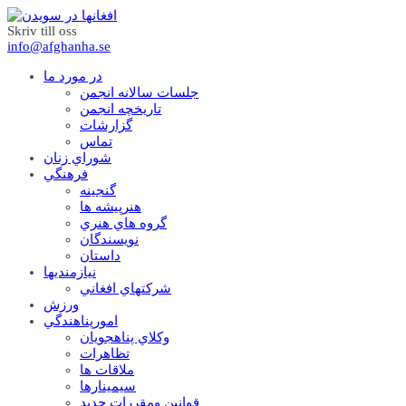
Skriv till oss
info@afghanha.se
در مورد ما
جلسات سالانه انجمن
تاریخچه انجمن
گزارشات
تماس
شوراي زنان
فرهنگي
گنجينه
هنرپيشه ها
گروه هاي هنري
نويسندگان
داستان
نيازمنديها
شرکتهاي افغاني
ورزش
امورپناهندگي
وکلاي پناهجويان
تظاهرات
ملاقات ها
سيمينارها
قوانين ومقررات جديد