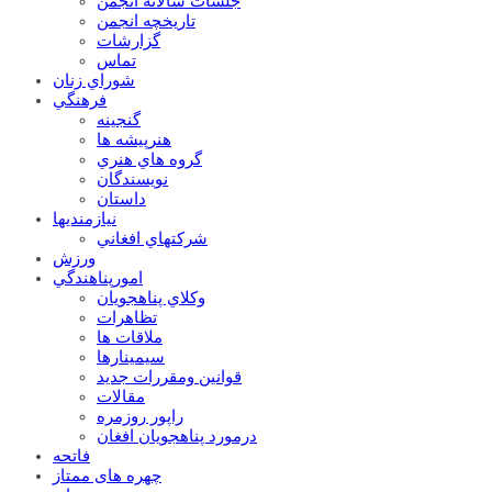
جلسات سالانه انجمن
تاریخچه انجمن
گزارشات
تماس
شوراي زنان
فرهنگي
گنجينه
هنرپيشه ها
گروه هاي هنري
نويسندگان
داستان
نيازمنديها
شرکتهاي افغاني
ورزش
امورپناهندگي
وکلاي پناهجويان
تظاهرات
ملاقات ها
سيمينارها
قوانين ومقررات جديد
مقالات
راپور روزمره
درمورد پناهجويان افغان
فاتحه
چهره های ممتاز