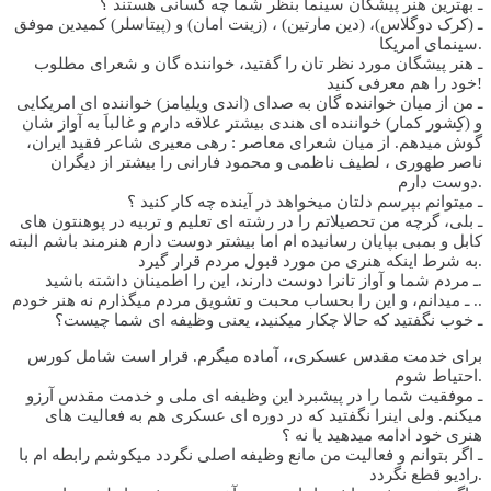
ـ بهترین هنر پیشگان سینما بنظر شما چه کسانی هستند ؟
ـ (کرک دوگلاس)، (دین مارتین) ، (زینت امان) و (پیتاسلر) کمیدین موفق
سینمای امریکا.
ـ هنر پیشگان مورد نظر تان را گفتید، خواننده گان و شعرای مطلوب
خود را هم معرفی کنید!
ـ من از میان خواننده گان به صدای (اندی ویلیامز) خواننده ای امریکایی
و (کِشور کمار) خواننده ای هندی بیشتر علاقه دارم و غالباَ به آواز شان
گوش میدهم. از میان شعرای معاصر : رهی معیری شاعر فقید ایران،
ناصر طهوری ، لطیف ناظمی و محمود فارانی را بیشتر از دیگران
دوست دارم.
ـ میتوانم بپرسم دلتان میخواهد در آینده چه کار کنید ؟
ـ بلی، گرچه من تحصیلاتم را در رشته ای تعلیم و تربیه در پوهنتون های
کابل و بمبی بپایان رسانیده ام اما بیشتر دوست دارم هنرمند باشم البته
به شرط اینکه هنری من مورد قبول مردم قرار گیرد.
ـ مردم شما و آواز تانرا دوست دارند، این را اطمینان داشته باشید.
ـ میدانم، و این را بحساب محبت و تشویق مردم میگذارم نه هنر خودم ..
ـ خوب نگفتید که حالا چکار میکنید، یعنی وظیفه ای شما چیست؟
برای خدمت مقدس عسکری،، آماده میگرم. قرار است شامل کورس
احتیاط شوم.
ـ موفقیت شما را در پیشبرد این وظیفه ای ملی و خدمت مقدس آرزو
میکنم. ولی اینرا نگفتید که در دوره ای عسکری هم به فعالیت های
هنری خود ادامه میدهید یا نه ؟
ـ اگر بتوانم و فعالیت من مانع وظیفه اصلی نگردد میکوشم رابطه ام با
رادیو قطع نگردد.