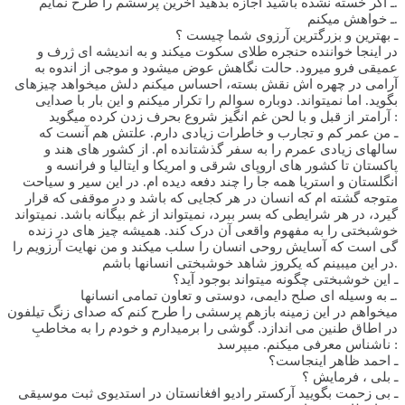
ـ اگر خسته نشده باشید اجازه بدهید آخرین پرسشم را طرح نمایم.
ـ خواهش میکنم.
ـ بهترین و بزرگترین آرزوی شما چیست ؟
در اینجا خواننده حنجره طلای سکوت میکند و به اندیشه ای ژرف و
عمیقی فرو میرود. حالت نگاهش عوض میشود و موجی از اندوه به
آرامی در چهره اش نقش بسته، احساس میکنم دلش میخواهد چیزهای
بگوید. اما نمیتواند. دوباره سوالم را تکرار میکنم و این بار با صدایی
آرامتر از قبل و با لحن غم انگیز شروع بحرف زدن کرده میگوید :
ـ من عمر کم و تجارب و خاطرات زیادی دارم. علتش هم آنست که
سالهای زیادی عمرم را به سفر گذشتانده ام. از کشور های هند و
پاکستان تا کشور های اروپای شرقی و امریکا و ایتالیا و فرانسه و
انگلستان و استریا همه جا را چند دفعه دیده ام. در این سیر و سیاحت
متوجه گشته ام که انسان در هر کجایی که باشد و در موقفی که قرار
گیرد، در هر شرایطی که بسر ببرد، نمیتواند از غم بیگانه باشد. نمیتواند
خوشبختی را به مفهوم واقعی آن درک کند. همیشه چیز های در زنده
گی است که آسایش روحی انسان را سلب میکند و من نهایت آرزویم را
در این میبینم که یکروز شاهد خوشبختی انسانها باشم.
ـ این خوشبختی چگونه میتواند بوجود آید؟
ـ به وسیله ای صلح دایمی، دوستی و تعاون تمامی انسانها.
میخواهم در این زمینه بازهم پرسشی را طرح کنم که صدای زنگ تیلفون
در اطاق طنین می اندازد. گوشی را برمیدارم و خودم را به مخاطبِ
ناشناس معرفی میکنم. میپرسد :
ـ احمد ظاهر اینجاست؟
ـ بلی ، فرمایش ؟
ـ بی زحمت بگویید آرکستر رادیو افغانستان در استدیوی ثبت موسیقی