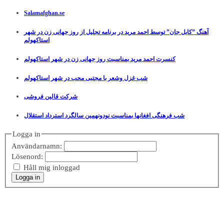
Salamafghan.se
آهنگ ”کابل جان” توسط احمد مرید در برنامه تجلیل از روز جهانی زن در شهر
استاکهولم
کنسرت احمد مرید بمناسبت روز جهانی زن در شهر استاکهولم
شب غزل وشعر با مجتبی محب در شهر استاکهولم
شرکت قالین فروشی
شب فرهنگی افغانها بمناسبت نودونهمین سالگرد استرداد استقلال
Logga in
Användarnamn:
Lösenord:
Håll mig inloggad
Logga in