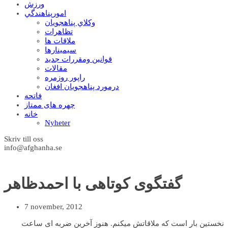
ورزش
امورپناهندگي
وکلاي پناهجويان
تظاهرات
ملاقات ها
سيمينارها
قوانين ومقررات جديد
مقالات
راپور روزمره
درمورد پناهجويان افغان
فاتحه
چهره های ممتاز
خانه
Nyheter
Skriv till oss
info@afghanha.se
گفتگوی کوتاهی با احمدظاهر
7 november, 2012
نخستین بار است که ملاقاتش میکنم. هنوز آخرین ضربه ای ساعت