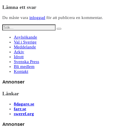
Dela
Lämna ett svar
Du måste vara
inloggad
för att publicera en kommentar.
Asylsökande
Val i Sverige
Meddelande
Arkiv
Idrott
Svenska Press
Bli medlem
Kontakt
Annonser
Länkar
8dagare.se
farr.se
sweref.org
Annonser