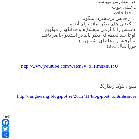
در انتظارش میباشد.
ـ خیلی خوب.
ـ خدا حافظ !
ـ از جایش برمیخیزد، میگوید :
ـ گفتنی های دیگر بماند برای آینده !
دستش را با گرمی میفشارم و خدانگهدار میگویم.
او تا چند لحظه ای دیگر باید در استدیو حاضر باشد.
برگرفته از مجله ای پشتون ژغ.
جوزا سال 1351
http://www.youtube.com/watch?v=oFHmhxh0IbU
منبع : بلوگ رنگارنگ
http://ranga-rang.blogspot.se/2012/11/blog-post_5.html#more
Dela
Facebook
Twitter