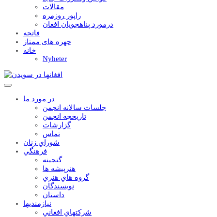
مقالات
راپور روزمره
درمورد پناهجويان افغان
فاتحه
چهره های ممتاز
خانه
Nyheter
در مورد ما
جلسات سالانه انجمن
تاریخچه انجمن
گزارشات
تماس
شوراي زنان
فرهنگي
گنجينه
هنرپيشه ها
گروه هاي هنري
نويسندگان
داستان
نيازمنديها
شرکتهاي افغاني