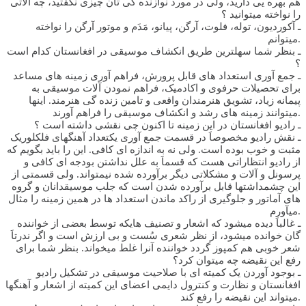
هم بهره یی دارید، ولی در مورد نوازنده گی تان چیزی نگفتید، چه آلاتی
را نواخته میتوانید ؟
ـ آکوردیون، توله، فلوت، آرگن، پیانو، مَدَم و موتور آرگن را نواخته
میتوانم.
ـ بنظر شما سهلترین طریق انکشاف موسیقی در افغانستان کدام است
؟
ـ جمع آوری استعداد های قابل پرورش، فراهم آوری زمینه های مساعد
برای تحصیلات حرفوی و اکادمیک، فراهم نمودن آلات موسیقی به
پیمانه زیاد، تشویق هنرمندان واقعی و تامین زنده گی هنرمند. اینها
میتوانند زمینه های رشد و انکشاف موسیقی را فراهم آورند.
ـ رادیو افغانستان در این زمینه تا اکنون چی نقشی داشته است ؟
ـ نقش رادیو مخصوصاَ در قسمت جمع آوری یکتعداد آهنگهای فلکلوریک
مثبت و خوب بوده است. ولی نه به اندازه ای کافی. این را باید بگویم که
از رادیو انتظاراتی هست که قسماَ به علل نداشتن بودجه ای کافی و
پرسونل و آلات و مشکلاتی دیگر برآورده شده نیمتواند. ولی قسمتی از
این چشمداشتها قابل برآورده شدن است که جلب موسیقدانان و گروه
های آماتور و جلوگیری از راکد ماندن استعداد ها در همین زمینه را مثال
میآورم.
ـ غالباَ دیده میشود که اشعار و تصنیف هایکه توسط بعضی از خواننده
گان خوانده میشود، از نظر شعری سُست و بی ارزش است و اگر ندرتاَ
شعر خوبی هم کمپوز گردد خواننده آنرا غلط میخواند. بنظر شما برای
رفع این نقیضه چه میتوان کرد؟
ـ بوجود آوردن یک کمیته ای با صلاحیت موسیقی در تشکیل رادیو
افغانستان و نظارت و کنترول دایمی اعضای این کمیته از اشعار و آهنگها
میتواند این نقیضه را رفع کند.