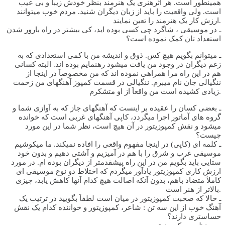
همینطور است. هر اثرهنری یک هنرمند بنظر خودش زیبا و بی عیب
است. ولی واقعیت را باید از زبان دیگران شنید. مردم خوب میتوانند
ارزش کار یک هنرمند را تعین نمایند.
ـ در موسیقی ، شاگرد چی کسی بوده اید، کی بیشتر در راه بارور شدن
استعداد تان کمک نموده است؟
ـ میتوانم بگویم هیچ کس. ذوق و اندیشه من با کمی استعدادی که به
زغم دیگران در وجود من یافت میشود رهنمایم بوده اند. البته کسانی
هم در این راه مرا همراهی نموده اند که من مخصوصاَ در اینجا از
ننگیالی جان نام میبرم. ننگیالی در قسمت کمپوز آهنگهای من زحمت
زیادی کشیده است من واقعاَ از او متشکرم.
ـ بعضی کسان را عقیده بر اینست که آهنگهای جاز که به آوازی شما و
گروه های آماتور اجرا میگردد، کاپی آهنگهای غربی است که خوانده
میشود و نقش کمپوزیتور در آن هیچ است، نظر شما در این مورد
چیست؟
ـ کلمه ای (کاپی) در اینجا مفهوم واقعی را افاده نمیکند. ما میکوشیم
موسیقی غرب و شرق را با هم در آمیزیم و آشتی دهیم و بدون خود
ستایی باید بگویم من در این راه پیشقدمتر از دیگران بوده ام. در مورد
ارزش کاری کمپوزیتور یادآور میگردم که اختلاط دو نوع موسیقی ای
کاملاَ متضاد باهم، بدون آنکه اصالت هیچ کدام آنها کاهش یابد، چیزی
بالاتر از هنر است.
ـ حالا که صحبت کمپوزیتور در میان است لطفاَ بگویید در ترتیب یک
آهنگ خوب از این سه تن : شاعر، کمپوزیتور و خواننده کدام یک نقش
حساستری دارند؟