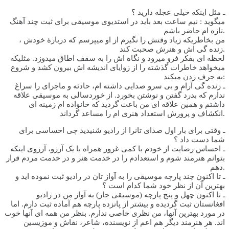
ـ مثل اینکه خیلی عجله دارید ؟
میگوید : نیم ساعت بعد باید در استدیوی موسیقی برای ثبت چند آهنگ
تازه ام حاضر باشم.
من بخاطریکه زیاد وقتش را نگیرم از او میپرسم که دربارۀ خودش ،
زنده گی اش و هنرش صحبت کند.
لحظه ای بفکر فرو میرود و نگاه اش را به سقف اطاق میدوزد. مثلیکه
میخواهد خاطرات گذشته را از زوایای اندیشه اش بیرون کشد و شروع
به حرف زدن میکند:
ـ زنده گی آرام و بی سرو صدایی داشته ام، حادثه و ماجرای را سراغ
ندارم که بدرد گفتن و نوشتن بخورد. از خوردسالی به موسیقی علاقه
داشتم و همین علاقه ای من باعث گردید که خانواده ام زمینه ای
انکشاف و پرورش استعداد هنری ام را مساعد گرداند.
ـ وقتی برای بار اول صدای تانرا از رادیو شنیدید چی احساسی برای
شما دست داد ؟
ـ احساس رضایت از خودم با کمی غرور همراه با یک آرزو، آرزوی اینکه
بتوانم هنرمند شوم و استعدادم را در خدمت هنر و در خدمت مردم قرار
دهم.
ـ تا اکنون چند پارچه موسیقی را به آواز تان در رادیو ثبت نموده اید و
بهترین آن از نظر خود شما کدام است ؟
ـ تا اکنون چهل و پنج پارچه (موسیقی جاز) به آواز من در رادیو
افغانستان ثبت گردیده و بیشتر از پانزده پارچه هم آماده ثبت دارم. اما
در مورد بهترین آنها، من نظری خاصی ندارم. بنظر من همه ای آنها خوب
اند. هر هنرمند دیگر هم اعم از نویسنده، شاعر، نقاش و موزیسین