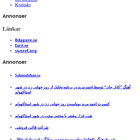
Kontakt
Annonser
Länkar
8dagare.se
farr.se
sweref.org
Annonser
Salamafghan.se
آهنگ ”کابل جان” توسط احمد مرید در برنامه تجلیل از روز جهانی زن در شهر
استاکهولم
کنسرت احمد مرید بمناسبت روز جهانی زن در شهر استاکهولم
شب غزل وشعر با مجتبی محب در شهر استاکهولم
شرکت قالین فروشی
شب فرهنگی افغانها بمناسبت نودونهمین سالگرد استرداد استقلال