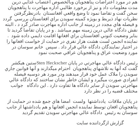
هم در مورد اعتراضات پناهجويان وبالخصوص اعتصاب غذايي درين
مدت معلومات داد و نيز از برخورد طالبي اداره مهاجرت با پناهجويان
سخن گفت و تقاضا نمود تا وضع واقعي افغانستان بادرنظرگرفتن
نظريات نهاد ذيربط و بويژه کميته سويدن براي افغانستان بررسي گردد
و فيصله هاي مجدد در زمينه از جانب اداره مهاجرت صادر گرد د ، البته
نقش دادگاه عالي درين زمينه مهم ميباشد . و در پايان تقاضا گرديد تا
بنابر وضعيت کنوني افغانستان براي افغانها اقامت دايمي داده شود .
نماينده انجمن لست هشت هزار نفري در حمايت از خواست افغانها را
در اختيار نمايندگان دادگاه عالي قرار داد . سپس خانم سوسان در
مورد وضعيت عراق و پناهجويان عراقي صحبت نمود
رئيس دادگاه عالي مهاجرتي در پايان
Sten Heckscher
ستين هيکشر
گفت که آنها به تلاشهاي پناهجويان احترام ميگذارند و آنها قوانين جاري
سويدن را ملاک عمل خود قرار ميدهند ودر مورد هر دوسيه فيصله
انفرادي صورت ميگيرد و ايشان خاطر نشان ساختند که دادگاه عالي
مهاجرتي سويدن از ساير دادگاه ها تفاوت دارد . اين دادگاه جوانب
مختلف قضيه را در نظر دارد
در پايان ملاقات يادداشتها ولست امضا هاي جمع شده در حمايت از
پناهجويان افغان توسط نماينده انجمن افغانها و هم يادداشتها از جانب
سوسان به رئيس دادگاه عالي مهاجرتي سويدن تقديم گرديد
گزارش ازگرداننده سايت