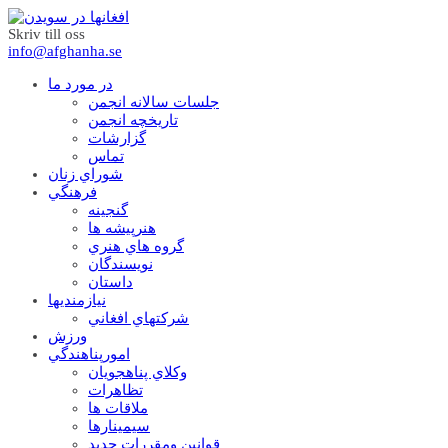
Skriv till oss
info@afghanha.se
در مورد ما
جلسات سالانه انجمن
تاریخچه انجمن
گزارشات
تماس
شوراي زنان
فرهنگي
گنجينه
هنرپيشه ها
گروه هاي هنري
نويسندگان
داستان
نيازمنديها
شرکتهاي افغاني
ورزش
امورپناهندگي
وکلاي پناهجويان
تظاهرات
ملاقات ها
سيمينارها
قوانين ومقررات جديد