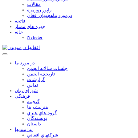
مقالات
راپور روزمره
درمورد پناهجويان افغان
فاتحه
چهره های ممتاز
خانه
Nyheter
در مورد ما
جلسات سالانه انجمن
تاریخچه انجمن
گزارشات
تماس
شوراي زنان
فرهنگي
گنجينه
هنرپيشه ها
گروه هاي هنري
نويسندگان
داستان
نيازمنديها
شرکتهاي افغاني