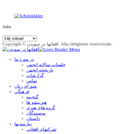
Arkiv
Arkiv
Copyright © افغانها در سویدن. Alla rättigheter reserverade.
در مورد ما
جلسات سالانه انجمن
تاریخچه انجمن
گزارشات
تماس
شوراي زنان
فرهنگي
گنجينه
هنرپيشه ها
گروه هاي هنري
نويسندگان
داستان
نيازمنديها
شرکتهاي افغاني