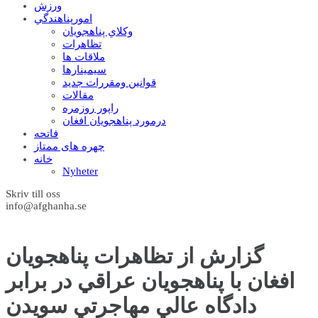
ورزش
امورپناهندگي
وکلاي پناهجويان
تظاهرات
ملاقات ها
سيمينارها
قوانين ومقررات جديد
مقالات
راپور روزمره
درمورد پناهجويان افغان
فاتحه
چهره های ممتاز
خانه
Nyheter
Skriv till oss
info@afghanha.se
گزارش از تظاهرات پناهجويان
افغان با پناهجويان عراقي در برابر
دادگاه عالي مهاجرتي سويدن