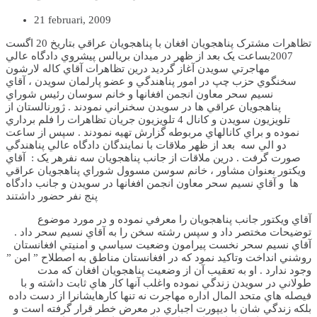
21 februari, 2009
تظاهرات مشترک پناهجويان افغان با پناهجويان عراقي بتاريخ 20 اگست
2007بساعت يک بعد از ظهر در ميدان بريالس پيشروي دادگاه عالي
مهاجرتي سويدن آغاز گرديد
درين تظاهرات آقاي کاله لارشون
سخنگوي حزب چپ در امور پناهندگي و عضو پارلمان سويدن ، آقاي
نسيم سحر معاون انجمن افغانها و خانم سوسان رئيس شوراي
پناهجويان عراقي ها در سويدن سخنراني نمودند . ژورنالستان از
تلويزيون سويدن و کانال 4 تلويزيون جريان تظاهرات را فلم برداري
نموده و براي کانالهاي مربوطه گزارش تهيه نمودند . سپس از ساعت
دو الي سه بعد از ظهر ملاقات با نمايندگان دادگاه عالي پناهندگي
صورت گرفت . درين ملاقات از جانب پناهجويان سه نفرهر يک : آقاي
ويکتور بعنوان مشاور ، خانم سوسن مسوول شوراي پناهجويان عراقي
ها و آقاي نسيم سحر معاون انجمن افغانها در سويدن و جانب دادگاه
پنج نفر حضور داشتند
آقاي ويکتور جانب پناهجويان را معرفي نموده و در مورد موضوع
توضيحات مختصر داد و سپس رشته سخن را به آقاي نسيم سحر داد .
آقاي نسيم سحر نخست پيرامون وضعيت سياسي و امنيتي افغانستان
روشني انداخت وتاکيد نمود که در افغانستان مناطق به اصطلاح ” امن ”
وجود ندارد . او به تعقيب آن از وضعيت پناهجويان افغان که مدت
طولاني در سويدن زندگي نموده واغلب آنها کار هاي ثابت داشته و با
فيصله هاي متحد المال اداره مهاجرت نه تنها کارهايشانرا از دست داده
بلکه زندگي شان با ديپورت اجباري در معرض خطر قرار گرفته است و