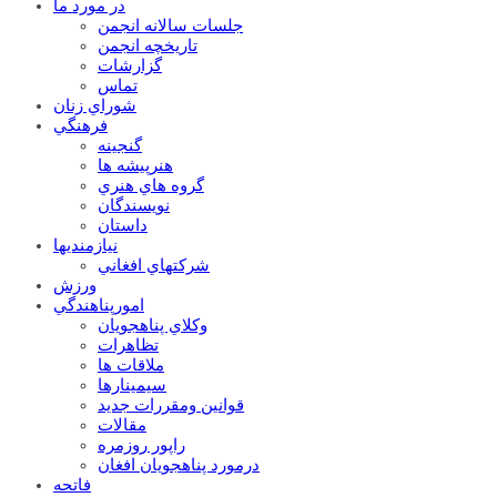
در مورد ما
جلسات سالانه انجمن
تاریخچه انجمن
گزارشات
تماس
شوراي زنان
فرهنگي
گنجينه
هنرپيشه ها
گروه هاي هنري
نويسندگان
داستان
نيازمنديها
شرکتهاي افغاني
ورزش
امورپناهندگي
وکلاي پناهجويان
تظاهرات
ملاقات ها
سيمينارها
قوانين ومقررات جديد
مقالات
راپور روزمره
درمورد پناهجويان افغان
فاتحه