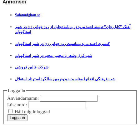
Annonser
Salamafghan.se
آهنگ ”کابل جان” توسط احمد مرید در برنامه تجلیل از روز جهانی زن در شهر
استاکهولم
کنسرت احمد مرید بمناسبت روز جهانی زن در شهر استاکهولم
شب غزل وشعر با مجتبی محب در شهر استاکهولم
شرکت قالین فروشی
شب فرهنگی افغانها بمناسبت نودونهمین سالگرد استرداد استقلال
Logga in
Användarnamn:
Lösenord:
Håll mig inloggad
Logga in