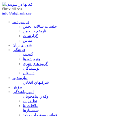
Skriv till oss
info@afghanha.se
در مورد ما
جلسات سالانه انجمن
تاریخچه انجمن
گزارشات
تماس
شوراي زنان
فرهنگي
گنجينه
هنرپيشه ها
گروه هاي هنري
نويسندگان
داستان
نيازمنديها
شرکتهاي افغاني
ورزش
امورپناهندگي
وکلاي پناهجويان
تظاهرات
ملاقات ها
سيمينارها
قوانين ومقررات جديد