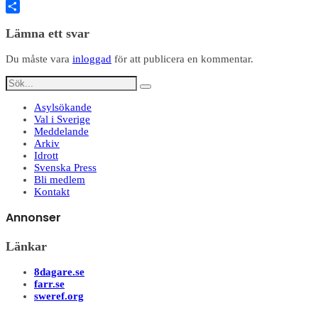
Twitter
Dela
Lämna ett svar
Du måste vara
inloggad
för att publicera en kommentar.
Asylsökande
Val i Sverige
Meddelande
Arkiv
Idrott
Svenska Press
Bli medlem
Kontakt
Annonser
Länkar
8dagare.se
farr.se
sweref.org