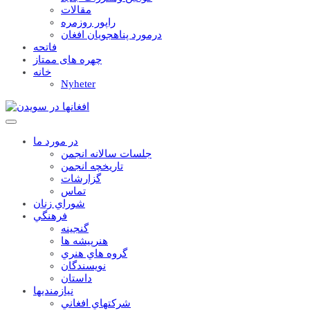
مقالات
راپور روزمره
درمورد پناهجويان افغان
فاتحه
چهره های ممتاز
خانه
Nyheter
در مورد ما
جلسات سالانه انجمن
تاریخچه انجمن
گزارشات
تماس
شوراي زنان
فرهنگي
گنجينه
هنرپيشه ها
گروه هاي هنري
نويسندگان
داستان
نيازمنديها
شرکتهاي افغاني