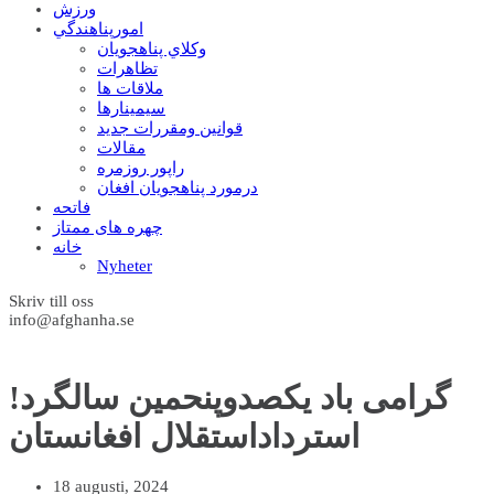
ورزش
امورپناهندگي
وکلاي پناهجويان
تظاهرات
ملاقات ها
سيمينارها
قوانين ومقررات جديد
مقالات
راپور روزمره
درمورد پناهجويان افغان
فاتحه
چهره های ممتاز
خانه
Nyheter
Skriv till oss
info@afghanha.se
!گرامی باد یکصدوپنحمین سالگرد
استرداداستقلال افغانستان
18 augusti, 2024