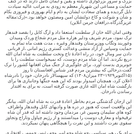
بزرگ و سرور بزرگواری داشته و یقین و ایمان کامل دارند که در کنف
حمایت و مساعی این شهریار معظم به زودی به مراتب عالیه سیادت
نایل گردیده و همای سعادت ایشان به دام و ایام بهروزی و فیروزی بکام
و شأن و شوکت و کاخ دولتشان امین ومصئون خواهد بود.»(رک:مقاله
عزیزگذرگاه،درافغان جرمن آنلاین)
وقتی امان الله خان از سلطنت استعفا داد و ارگ کابل را بقصد قندهار
ترک نمود، مردم شریف ودلیر هزاره مثل مردم شجاع وردک ومیدان
وغوربند وتگاب ووزیرستان وقندهار وغیره ، مدت هفت ماه تمام به
حمایت وسپاس از آزاد منشی وعدالت گستری رژیم امانی ،از قربانی
دادن سر ومال خود، در راه اعادۀ تاج وتخت سلطنت به شاه امان الله
دریغ نکردند. اما آن شاه مردم دوست، که نمیخواست سلطنت را با
خونریزی بدست آورد، برای جلوگیری از جنگ میان افغانها کشور را ترک
گفت،درحالی که بیشترین مردم قدر شناس افغانستان تا روز
(۱۵اکتوبر۱۹۲۹=۲۳ میزان۱۳۰۸) که سپهسالار نادرخان، خود را نادرشاه
اعلان کرد، همچنان امیدوار بودند که این همه جنگها وجانبازی ها برای
بازگشت شاه امان الله غازی صورت گرفته است، نه برای به اقتدار
رساندن نادرخان.
این ازجان گذشتگی مردم بخاطر اعادۀ قدرت به شاه امان الله، بیانگر
این واقعیت است که هنوز در دره ها و وادیهای کابل وقندهار واطراف
کوه های سلیمان وسپین غر، مردمان وجود داشته اند که قدر آن شاه
ترقیخواه و معارف دوست را میدانستند و از رژیم چپاول وتاراج وتجاوز
سقوی نفرت داشتند و این نفرت را هیچگاهی پنهان نمیکردند.
برای یک رهبر سیاسی ،چه شاه وچه امیر وچه رئیس جمهور ، افتخاری