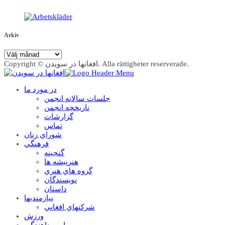
Arkiv
Arkiv
Copyright © افغانها در سویدن. Alla rättigheter reserverade.
در مورد ما
جلسات سالانه انجمن
تاریخچه انجمن
گزارشات
تماس
شوراي زنان
فرهنگي
گنجينه
هنرپيشه ها
گروه هاي هنري
نويسندگان
داستان
نيازمنديها
شرکتهاي افغاني
ورزش