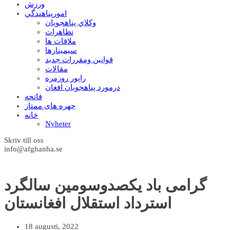
ورزش
امورپناهندگي
وکلاي پناهجويان
تظاهرات
ملاقات ها
سيمينارها
قوانين ومقررات جديد
مقالات
راپور روزمره
درمورد پناهجويان افغان
فاتحه
چهره های ممتاز
خانه
Nyheter
Skriv till oss
info@afghanha.se
گرامی باد یکصدوسومین سالگرد
استرداد استقلال افغانستان
18 augusti, 2022