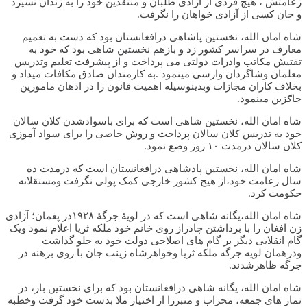
زعامتش ، هیچ فردی از آزادی طلبان و منتقدین خود را به زندان نسپرد
و جان کسی از آزادی خواهان را نگرفت.
شاه امان الله، نخستین پاشاهی درافغانستان بود که دست به تعمیم
معارف در سراسر کشور زد و بازهم نخستین شاهی بود که خود به
تفتیش مکاتب وادرات دولتی می پرداخت و از پیشرفت تعلیم وتدریس
معلمان وشاگردان وارسی مینمود .به کارمندان صادق مکافات میداد و
بخلاف کاران مجازات وبدینوسیله اهمیت قانون را در اذهان مامورین
جاګزین مینمود.
شاه امان الله، نخستین شاهی است که برای باسوادشدن کلان سالان
خود به تدریس کلان سالان پرداخت و روش خاصی را برای سواد آموزی
کلان سالان درمدت ۱۰ روز وضع نمود.
شاه امان الله، نخستین پادشاهی درافغانستان است که درمدت ده
سال زعامت خود،از هیچ کشور خارجی کمک پولی نگرفت ومستقلانه
حکومت کرد.
شاه امان الله،یگانه شاهی است که در لویۀ جرگۀ ۱۹۲۸در پغمان؛ آزادی
زن افغان را با برداشتن چادراز روی خانم خود ملکه ثریا اعلام نمود ویک
گام انقلابی دیگر بر گام های اصلاحی دولت خود به جلو گذاشت
ودرهمان لویه جرگه ملکه ثریا وخواهرشاه زینب جان با روی برهنه در
جرگه ظاهرشدند.
شاه امان الله، یگانه شاهی درافغانستان بود که برای نخستین بار، در
نماز های جمعه، محراب و منبررا از اختیار ملا بدست خود گرفت وخطبه