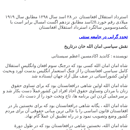
استرداد استقلال افغانستان در ۲۸ اسد سال ۱۲۹۸ مطابق سال ۱۹۱۹
میلادی رقم خورد.28اسد مطابق نزدهم اگست امسال برابر است با
یکصدوسومین سالگرد استرداد استقلال افغانستان
تجدد گرایی در جامعه سنتی
نقش سیاسی امان الله خان درتاریخ
نویسنده : کاندید اکادمسین اعظم سیستانی
شاه امان امان الله کسی بود که درجنګ سوم افغان وانگلیس استقلال
کامل سیاسی افغانستان را از چنگ استعمار انگلیس بدست آورد وبحیث
اولین کشورآسیائی در صف ملل آزاد جهان ایستاده شد
شاه امان الله اولین شاهی درافغانستان بود که برای تساوی حقوق
زنان با مردان وتساوی حقوق احاد افراد این کشورعملاً دست بکار شد و
برسرعملی کردن این برنامه ها، تاج وتخت خود را از دست داد.
شاه امان الله ، یگانه شاهی درافغانستان بود که برای نخستین بار در
افغانستان قانون اساسی را با عالی ترین مبانی حقوقی آن برای مردم
کشور وضع وتصویب نمود و در راه تطبیق آن عملاً گام نهاد.
شاه امان الله، نخستین شاهی درافغانستان بود که در طول دورۀ