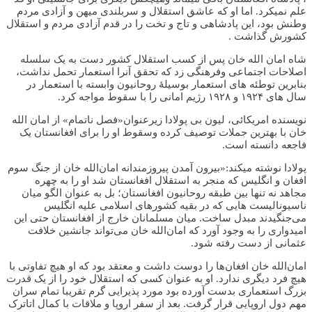
علم نميکرد. اما او که عاشق استقلال و سربلندى ميهن و آزادى مردم
وطنش بود، اين پادشاهى و تاج و تخت را در قدم آزادى مردم و استقلال
کشورش گذاشت .
شاه امان الله خان پس از کسب استقلال کشور دست به یک سلسله
اصلاحات اجتماعی وفرهنگی زد که تحقق آنرا استعمار تحمل نداشت،
بنابرین توطئه های استعمار بوسیلۀ روحانیون وابسته با استعمار در
سال های ۱۹۲۴ و ۱۹۲۸ رژیم امانی را با سقوط مواجه کرد.
نویسنده امریکائی، لیون بی پولادا زیرعنوان«فصل ناتمام» از امان الله
خان با بهترین جملات توصیف کرده وسقوط او را برای افغانستان یک
فاجعه دانسته است.
پولادا نوشته میکند:«بیرون آمدن پیروزمندانه امان‌الله خان از جنگ سوم
افغان و انگلیس که منجر به استقلال افغانستان شد او را به چهره
مجاهد نه تنها بین طبقه روحانیون افغانستان؛ بل به عنوان الگو میان
ناسیونالیست‌ هایی که در بقیه کشورهای اسلامی علیه انگلیس
می‌جنگیدند مبدل ساخت. میان مسلمانان خارج از افغانستان حتی این
امیدواری را به وجود آورد که ‌امان‌الله خان می‌تواند جانشین خلافت
عثمانی از دست رفته شود.
امان‌الله خان افغان‌ها را دوست داشت و معتقد بود که او هیچ تفاوتی با
هیچ فرد دیگری ندارد. او به عنوان کسی که استقلال خود را از یک قدرت
بزرگ استعماری بد‌ست آورده بود مورد پذیرایی گرم تقریبا تمام سران
مهم دول اروپایی قرار گرفت. بعد از سفر اروپا و ملاقات با کمال اتاترک