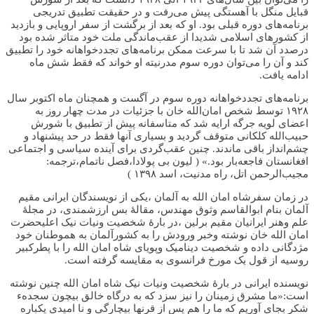
قبایل منگل با آهستگی پیش می‌رفت و در حقیقت تطبیق تدریجی
برنامه‌های دوره قبلی بود. او که بعد از برگشت از سفر اروپایی و بازدید
از کشورهای اسلامی شدیدا از عقب‌ماندگی ملت خود متاثر شده بود
درصدد آن شد تا با سرعت ممکن برنامه‌های تجددخواهانه خود را تطبیق
کند و آن را می‌توان دوره سوم مدرنیته او خواند که فقط شش ماه
ادامه یافت.
برنامه‌های تجددخواهانه دوره سوم در آگست و همچنان ماه اکتوبر سال
۱۹۲۸ توسط شخص امان‌الله خان با جزئیات در مدت چهار روز به
اعضای لویه جرگه ارایه شد که متاسفانه پیش از تطبیق با شورش
حبیب‌الله کلکانی متوقف گردید و بسیاری آنها فقط در حد پیشنهاد و
چشم‌انداز باقی ماندند. چنین عقب‌گردی برای آینده سیاسی و اجتماعی
افغانستان فاجعه‌بار بود.» ( لیون بی پولادا،فصل ناتمام،ترجمه:
مجیب‌الرحمن اتل، راه مدنیت، اسد ۱۳۹۸ )
در زمان سفرشاه امان الله به آلمان ،یکی از نویسندگان ایرانی مقیم
آلمان بنام ابوالقاسم وثوق مهندس، مقالۀ بس ارزشمندی، در مجلۀ
علم وهنر ایرانیان مقیم برلین ،در بارۀ شخصیت ونیات نیک اعلیحضرت
امان الله خان نوشته وخبر ورودش را به کشورآلمان به هموطنان خود
مژدگانی داده و شخصیت دینامیک وپویای شاه امان الله را با پطرکبیر
روسیه از قول یک مورخ فرانسوی به مقایسه گرفته است.
نویسنده ایرانی در بارۀ شخصیت ونیات نیک شاه امان الله چنین نوشته
است:«ما مشرق زمینان را نیز سزد که به درگاه خالق بیچون سجدهء
شکر بجای آوریم که ما را هم پس از قرنها بیچارگی و نا امیدی یکباره