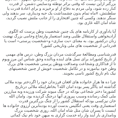
بزرگتر ازاین نیست که وقتی براثر توطئه ودسایس دشمن، از قدرت
کنار زده شود، ولی مردم به دفاع از او برخیزند و برای اعادۀ قدرت یا
سلطنتش، ۷ماه تمام بدون چشمداشت یک حبه ودیناری، سر بدهند ولی
سنگر ندهند. وکسی که چنین افتخاری را از جانب ملتش نصیب گردید،
شاه امان الله غازی بود.
آیا یادآوری از کارنامه های یک چنین شخصیت وطن پرست که الگوی
آزادیخواهی واستقلال طلبی وضد استعمار وارتجاع وحامی بزرگ نهضت
زنان درکشور بود، به معنای «بت سازی» و«شخصیت پرستی» است یا
قدردانی از شخصیت های ملی وتاریخی کشور؟
قدرشناسی ومطالعۀ سرگذشت مردان بزرگ وطن، درس های مهمی
از تاریخ کشوراند برای نسل های اینده وبالنده وحق شناس این مرز وبوم
تا از فداکاری وشجاعت وصداقت ووطن پرستی شخصیت های بزرگ
وطن خود بیاموزند و در تکامل شخصیت خویش از چنین شخصیتهای
نیک نام تاریخ کشور تاسی بجویند.
چرا ده ها هزار خانواده های افغان فرزندان خود را اگردختر بوده ملالی
گذاشته اند یااگر پسر بوده امان الله؟ بخاطراینکه ملالی درتاریخ
کشورما دختر شجاعی بودکه در جنگ میوند شرکت ورزیده وبه مبارزین
ملی کمک رسانده وسبب پیروزی آنها درجنگ گردیده بود. وامان الله
خان نیزکسی بودکه استقلال کشور را از چنگ بزرگترین قدرت
استعماری وقت یعنی انگلیس بدست آورده بودبنابرین آرزوی خانواده ها
اینست تا پسران شان مثل شاه امان الله، روزی شخصیت بزرگ
ونامداری بار آیند واز راه خدمت گزاری به میهن خود نام نیک کمائی