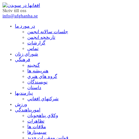
Skriv till oss
info@afghanha.se
در مورد ما
جلسات سالانه انجمن
تاریخچه انجمن
گزارشات
تماس
شوراي زنان
فرهنگي
گنجينه
هنرپيشه ها
گروه هاي هنري
نويسندگان
داستان
نيازمنديها
شرکتهاي افغاني
ورزش
امورپناهندگي
وکلاي پناهجويان
تظاهرات
ملاقات ها
سيمينارها
قوانين ومقررات جديد