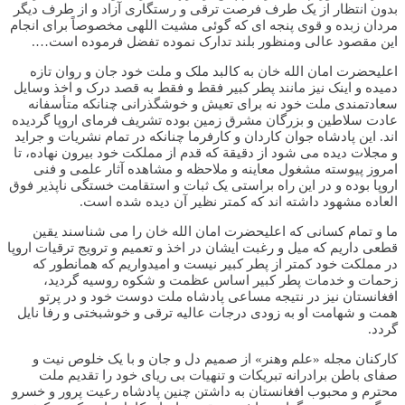
بدون انتظار از یک طرف فرصت ترقی و رستگاری آزاد و از طرف دیگر
مردان زبده و قوی پنجه ای که گوئی مشیت اللهی مخصوصاً برای انجام
این مقصود عالی ومنظور بلند تدارک نموده تفضل فرموده است….
اعلیحضرت امان الله خان به کالبد ملک و ملت خود جان و روان تازه
دمیده و اینک نیز مانند پطر کبیر فقط و فقط به قصد درک و اخذ وسایل
سعادتمندی ملت خود نه برای تعیش و خوشگذرانی چنانکه متأسفانه
عادت سلاطین و بزرگان مشرق زمین بوده تشریف فرمای اروپا گردیده
اند. این پادشاه جوان کاردان و کارفرما چنانکه در تمام نشریات و جراید
و مجلات دیده می شود از دقیقة که قدم از مملکت خود بیرون نهاده، تا
امروز پیوسته مشغول معاینه و ملاحظه و مشاهده آثار علمی و فنی
اروپا بوده و در این راه براستی یک ثبات و استقامت خستگی ناپذیر فوق
العاده مشهود داشته اند که کمتر نظیر آن دیده شده است.
ما و تمام کسانی که اعلیحضرت امان الله خان را می شناسند یقین
قطعی داریم که میل و رغبت ایشان در اخذ و تعمیم و ترویج ترقیات اروپا
در مملکت خود کمتر از پطر کبیر نیست و امیدواریم که همانطور که
زحمات و خدمات پطر کبیر اساس عظمت و شکوه روسیه گردید،
افغانستان نیز در نتیجه مساعی پادشاه ملت دوست خود و در پرتو
همت و شهامت او به زودی درجات عالیه ترقی و خوشبختی و رفا نایل
گردد.
کارکنان مجله «علم وهنر» از صمیم دل و جان و با یک خلوص نیت و
صفای باطن برادرانه تبریکات و تنهیات بی ریای خود را تقدیم ملت
محترم و محبوب افغانستان به داشتن چنین پادشاه رعیت پرور و خسرو