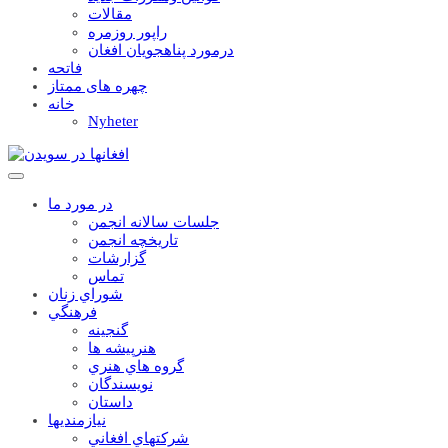
مقالات
راپور روزمره
درمورد پناهجويان افغان
فاتحه
چهره های ممتاز
خانه
Nyheter
در مورد ما
جلسات سالانه انجمن
تاریخچه انجمن
گزارشات
تماس
شوراي زنان
فرهنگي
گنجينه
هنرپيشه ها
گروه هاي هنري
نويسندگان
داستان
نيازمنديها
شرکتهاي افغاني