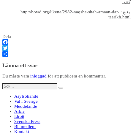
کنند.
منبع : http://howd.org/likene/2982-naqshe-shah-amaan-dar-
taarikh.html
Dela
Facebook
Twitter
Dela
Lämna ett svar
Du måste vara
inloggad
för att publicera en kommentar.
Asylsökande
Val i Sverige
Meddelande
Arkiv
Idrott
Svenska Press
Bli medlem
Kontakt