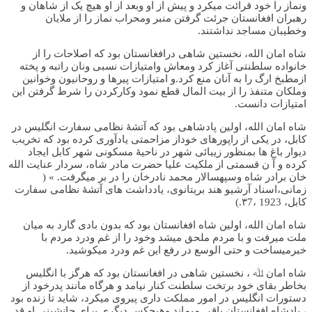
ونماز را خود قرائت میکرد و پیش از او وبعد از او هیچ یک از شاهان و
رهبران افغانستان جرئت گرفتن منبر ومحراب نماز را از ملایان
وخطیبان مساجد نداشتند.
شاه امان الله، نخستین شاهی درافغانستان بود که اصلاحات را از
خانواده سلطنتی آغاز کرد ومعاش وامتیازات نسبی ونان راتبه و پخته
ازمطبخ ارگ را به آنان منع کرد.و امتیازات پیرها و روحانیون وخوانین
وملکان متنفذ را از بیت المال قطع نمود وکارکردن را شرط گرفتن این
امتیازات دانست.
شاه امان الله، اولین پادشاهی بود که آتشۀ نظامى سفارت انگلیس در
کابل، در يکى از راپورهاى خوداز مزاحمتى يادآورى کرده بود که تخريب
ديوار باغ ها بمنظور زيبائى شهر در ناحیۀ مسکونى شهر کابل ايجاد
کرده و آ ن قسمتى از ملکیت علیا حضرت مادر شاه، سردار عنايت الله
خان برادر شاه وسپهسالار محمد نادرخان را در بر میگرفت. » (
زمانی،اسناد آرشیو هند بريتانوى، يادداشت هاى آتشۀ نظامى سفارت
کابل، 1923 ،٣7.)
شاه امان الله، اولین شاه افغانستان بود که بدون بادی گارد به میان
ملت میرفت و با مردم ملحق میشد وخود را از غم ودرد مردم با
خبرمیساخت و حتی الوسع در رفع این غم ودرد میکوشید.
شاه امان ﷲ ، نخستین شاهی در افغانستان بود که هرگز با انگلیس
بخاطر بقای خود برتخت سلطنت کنار نیامد و هرگاه مانند پدرخود از
دستورات انگليس در امور مملکت دارى پيروى ميکرد، شايد تا زنده بود
، پادشاه افغانستان باقى ميماند وهيچکس ديگرى براى جانشينى او قد