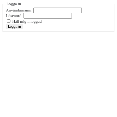
Logga in
Användarnamn:
Lösenord:
Håll mig inloggad
Logga in