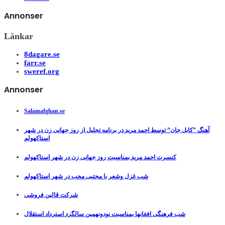
Annonser
Länkar
8dagare.se
farr.se
sweref.org
Annonser
Salamafghan.se
آهنگ ”کابل جان” توسط احمد مرید در برنامه تجلیل از روز جهانی زن در شهر
استاکهولم
کنسرت احمد مرید بمناسبت روز جهانی زن در شهر استاکهولم
شب غزل وشعر با مجتبی محب در شهر استاکهولم
شرکت قالین فروشی
شب فرهنگی افغانها بمناسبت نودونهمین سالگرد استرداد استقلال