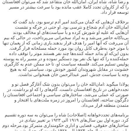
و رضا شاه، شاه ایران، امان‌الله خان متقاعد شد که می‌توان افغانستان
را که از کاروان تجدد کاملا عقب مانده بود با سرعت بیشتر در مسیر
توسعه قرار داد.
برخلاف آن‌هایی که گمان می‌کنند امیر آدم ترسو بود، باید گفت که
امان‌الله خان آدم شجاع و نترسی بود. او حتی در جرگه و نشست
آن‌هایی که علیه او شورش کرده و‌ با سیاست‌های او مخالف بودند
بی‌باکانه حاضر می‌شد و به ایراد سخنرانی می‌پرداخت، در حالی که بیم
آن می‌رفت که آنها امیر را هدف قرار بدهند.باری زمانی که از پغمان تنها
با موتر خود به‌طرف کابل روان بود مورد حمله مسلحانه قرار گرفت.
بدون این‌که او بداند حمله‌ کننده‌ها چند نفر هستند موتر را توقف داده
حمله‌کننده را که تنها یک نفر بود دستگیر نموده و در مسیر راه به پوسته
پولیس تسلیم می‌کند. فلسفه سیاست او، تا حد ممکن عدم به کارگیری
خشونت در مقابل شهروندان کشور خودش بود، سیاستی که به هیچ
وجه با سیاست جدش، امیر عبدالرحمن خان همخوانی نداشت.
پولادا میگوید :امان‌الله خان را می‌توان بدون شک آغازگر فصل نو و
تجددخواهی در تاریخ افغانستان دانست. گام‌های را که او برداشت، در
صورتی که عملی می‌شد، ساختارهای سیاسی و اجتماعی افغانستان را
دگرگون ساخته، افغانستان را امروز در زمره ملت‌های با افتخار و
متمدن منطقه قرار می‌داد.
برنامه‌های تجددخواهانه [اصلاحات] شاه را می‌توان به سه دوره تقسیم
کرد. دوره اول بین سال‌های ۱۹۱۹ الی ۱۹۲۳ بر تغییر بنیادی در
ساختارهای حقوقی، قضایی و اداری حکومتداری متمرکز بود.مرحله دوم
را می‌توان بین سال‌های ۱۹۲۴ الی ۱۹۲۸ دانست که بعد از شورش