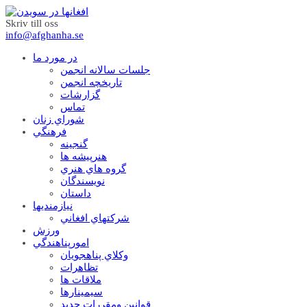
Skriv till oss
info@afghanha.se
در مورد ما
جلسات سالانه انجمن
تاریخچه انجمن
گزارشات
تماس
شوراي زنان
فرهنگي
گنجينه
هنرپيشه ها
گروه هاي هنري
نويسندگان
داستان
نيازمنديها
شرکتهاي افغاني
ورزش
امورپناهندگي
وکلاي پناهجويان
تظاهرات
ملاقات ها
سيمينارها
قوانين ومقررات جديد