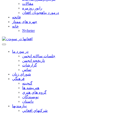
مقالات
راپور روزمره
درمورد پناهجويان افغان
فاتحه
چهره های ممتاز
خانه
Nyheter
در مورد ما
جلسات سالانه انجمن
تاریخچه انجمن
گزارشات
تماس
شوراي زنان
فرهنگي
گنجينه
هنرپيشه ها
گروه هاي هنري
نويسندگان
داستان
نيازمنديها
شرکتهاي افغاني