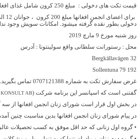
قیمت تکت های دخولی : مبلغ 250 کرون شامل غذای افغانی .
دخولی بطور نقده گرفته میشود. امکانات سویش وجود ندارد. اما می
روز شنبه مورخ 9 مارچ 2019
محل : رستورانت سلطانی واقع سولینتونا : آدرس
Bergkällavägen 32
192 79 Sollentuna
غرض سفارش تکت به شماره 0707121388 تماس بگیرید.
گفتنی است که اسپانسر این برنامه شرکت (
 KONSULT AB
در بخش اول قرار است شورای زنان انجمن افغانها
از سه گ
در پیام شورای زنان انجمن افغانها بدین مناسبت چنین آمد
• گروه اول زنانی که حد اقل موفق به کسب تحصیلات عالی ماستری د
• گروه دوم زنان و مادران تنها که به تنهایی بار و مشکلات