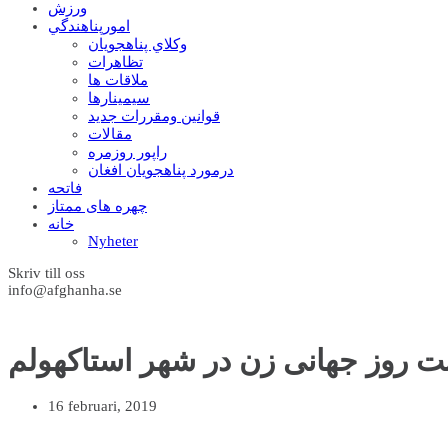
ورزش
امورپناهندگي
وکلاي پناهجويان
تظاهرات
ملاقات ها
سيمينارها
قوانين ومقررات جديد
مقالات
راپور روزمره
درمورد پناهجويان افغان
فاتحه
چهره های ممتاز
خانه
Nyheter
Skriv till oss
info@afghanha.se
ت روز جهانی زن در شهر استاکهولم
16 februari, 2019