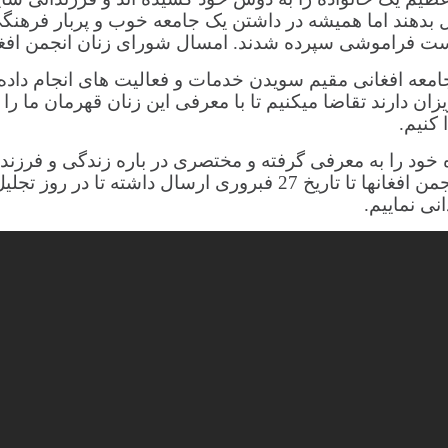
 بدهند اما همیشه در داشتن یک جامعه خوب و پربار فرهنگی 
ست فراموشی سپرده شدند. امسال شورای زنان انجمن افغانها
 جامعه افغانی مقیم سویدن خدمات و فعالیت های انجام داد
ان دارند تقاضا میکنیم تا با معرفی این زنان قهرمان ما را ی
 کنیم.
و یا ایمیل aryana70@hotmail.com مسئول شورای زنان انجمن افغانها تا
ی نماییم.