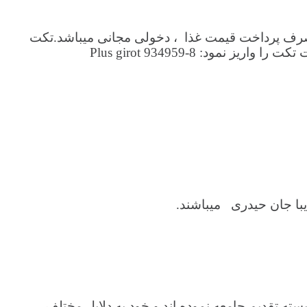
انها مبلغ 200 کرون ، جوانان 12 الی 18 مبلغ 200 کرون ، اطفال زیر 12 سال مبلغ 50 کرون صرف پرداخت قیمت غذا ، دخولی مجانی میباشد.تکت
: Plus girot 934959-8
با جان حیدری میباشند.
سته تقدیم جامعه نموده اند و خود به دلایل مختلف