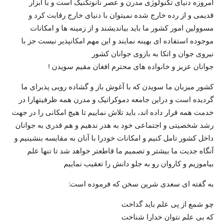
امروزه دنیای تکنولوژی مدرن و عصر نانوتکنیک است و با ابزار
قدیمی و از رده خارج شده نمیتوان با دنیای خارج رقابت کرد و
مسوولین امور کشور ما باید بیاندیشند و از زمینه ها و امکانات
موجوده استفاده ای بهینه نمایند و این مهم امکانپذیر نیست جز با
نیروی جوان و اتکا به بازوی جوانان کشور
! جوانان عزیز و خانواده های محترم افغان مقیم سویدن
کشور میزبان ما سویدن که با آغوش باز و گشاده رویی پذبرای ما
گردیده است و دراین جامعه دموکراتیک و مدرن همه ظرفیتهارا در
خدمت همه قرار داده اند، باید تلاش نماییم تا هیچ امکانی را در جهت
رشد شخصیتی و اجتماعی خود به هدر ندهیم و هم قدری به جوانان
داخل کشور تامل کنیم و امکانات خودرا با آنان به مقایسه بنشینیم و
آنگاه جدیت ما بیشتر و تصمیم ما قاطعتر خواهد شد تا تنها علم
بیاموزیم و کاروان رو به جلو دانش را تعقیب نماییم
:به گفته ای سعدی شرین سخن که فرموده است
چو شمع از پی علم باید گداخت
که بی علم نتوان خدارا شناخت