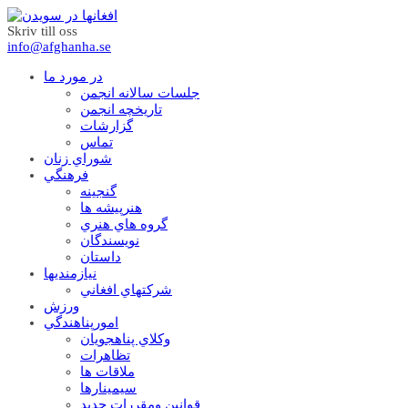
Skriv till oss
info@afghanha.se
در مورد ما
جلسات سالانه انجمن
تاریخچه انجمن
گزارشات
تماس
شوراي زنان
فرهنگي
گنجينه
هنرپيشه ها
گروه هاي هنري
نويسندگان
داستان
نيازمنديها
شرکتهاي افغاني
ورزش
امورپناهندگي
وکلاي پناهجويان
تظاهرات
ملاقات ها
سيمينارها
قوانين ومقررات جديد