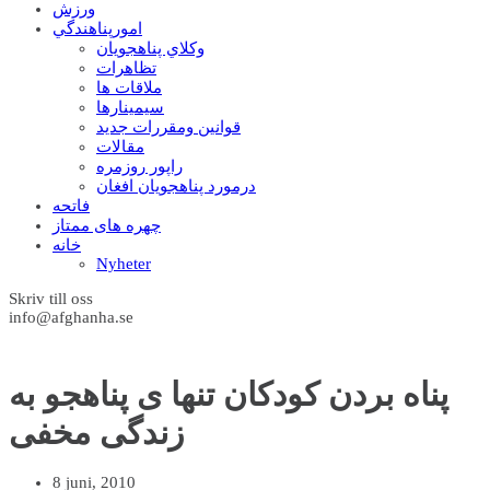
ورزش
امورپناهندگي
وکلاي پناهجويان
تظاهرات
ملاقات ها
سيمينارها
قوانين ومقررات جديد
مقالات
راپور روزمره
درمورد پناهجويان افغان
فاتحه
چهره های ممتاز
خانه
Nyheter
Skriv till oss
info@afghanha.se
پناه بردن کودکان تنها ی پناهجو به
زندگی مخفی
8 juni, 2010