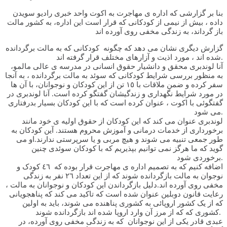
بنا بر گزارشی که اداره ی مهاجرت به اکوت واحد خبری رادیو سويدن
داده ، بیش از نیمی از کودکانی که قرار است این اداره، به کشور مالت
باز گرداند، به زندگی مخفی روی آورده اند
گزارش دیگری نشان می دهد که چگونه کودکانی که به مالت برگردانده
شده اند ، مورد اذیت و آزارهای مختلف قرار گرفته اند.
آنا لوندبری محقق و دانشیار حقوق انسانی در مدرسه ی عالی مالمو،
به منظور بررسی شرایط کودکانی که سوئد به مالت برگردانده ، به آنجا
سفر کرده و ضمن ملاقات با ١٥ تن از این کودکان و نوجوانان، با آن ها
در مورد شرایط نگهداری و زندگیشان گفتگو کرده است. آنا لوندبری در
گفتگوئی با اکوت ، عنوان کرده است که با این کودکان بسیار بدرفتاری
می شود.
لوندبری عنوان می کند که این کودکان از حقوق اولیه ی خود مانند
برخورداری از خدمات درمانی و آموزش محروم هستند. آین کودکان به
طور جمعی تنبیه می شوند و هیچ مربی و یا سرپرستی ندارند.او می
گوید که ما هرگز نمی توانیم بپذیریم که با کودکان سوئدی چنین
برخوردی شود.
اضافه کنیم که به تصمیم اداره ی مهاجرت قرار بوده که ٤٦ کودک و
نوجوان به مالت بازگردانده شوند که از این تعداد ٢٦ نفر به زندگی
مخفی روی آورده اند.دلیل بازگرداندن این کودکان و نوجوانان به مالت ،
رعایت قانون دوبلین عنوان شده است که تاکید می کند که پناهجویانی
که از یک کشور اروپائی به کشوری پناهنده می شوند، باید به اولین
کشوری که که از مرز آن وارد اروپا شده اند بازگردانده شوند.
عبدی قادر یکی از این نوجوانان که به زندگی مخفی روی آورده، در