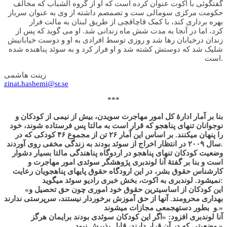
گفتگوئی با اکوت عنوان کرده است که او از گروه الشباب که مخالف
حکومت مرکزی سومالی ست و تصمصم داشته از وی به عنوان سرباز
بهره برداری کند، با کمک قاچاقچی از طریق لبنان به مالت فرار
کرد، اما در آنجا به مدت شش ماه زندانی شد. او می گوید که پس از
زندان درخیابان رها شد و روزی توسط افرادی به او و دوست خیابانیش
شلیک شد که دوستش کشته شد و او فرار کرد و به سوئد پناهنده شده
است.
زینت هاشمی
zinat.hashemi@sr.se
***
بنا بر آمار ادارۀ کل امور مهاجرت سويدن، بیش از نیمی از کودکان و
نوجوانان تنهای پناهجو که قرار است به مالتا پس فرستاده شوند، خود
را پنهان می­کنند. بر اساس این آمار ۲۶ تن از مجموع ۴۶ کودکی که در
سال ۲۰۰۹ در انتظار اخراج از سوئد بودند به زندگی مخفی روی آوردند.
وضعیت کودکان تنهای پناهجو در اردوگاه پناهندگی مالتا بسیار دشوار
است و بنا بر گفتۀ آنا لوندبری پژوهشگر سوئدی امور مهاجرت و
کارشناس حقوق بشر، در این ارودگاه حقوق پایه­ای پناهجویان رعایت
نمی­شود. لوندبری به اکوت، بخش خبری رادیو سوئد می­گوید:
«این کودکان از اساسی­ترین حقوق خود اموری چون حق تحصیل و
بهداری محرومند. آن­ها از حق آموزش برخوردار نیستند، سرپرستی ندارند
و بطور دسته­جمعی مجازات می­شوند.»
آنا لوندبری افزود: «اگر این کودکان سوئدی بودند برای­مان هرگز
وضعیتی که در آن قرار دارند، قابل پذیرش نبود.»