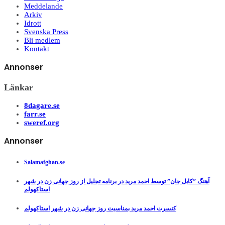
Meddelande
Arkiv
Idrott
Svenska Press
Bli medlem
Kontakt
Annonser
Länkar
8dagare.se
farr.se
sweref.org
Annonser
Salamafghan.se
آهنگ ”کابل جان” توسط احمد مرید در برنامه تجلیل از روز جهانی زن در شهر
استاکهولم
کنسرت احمد مرید بمناسبت روز جهانی زن در شهر استاکهولم