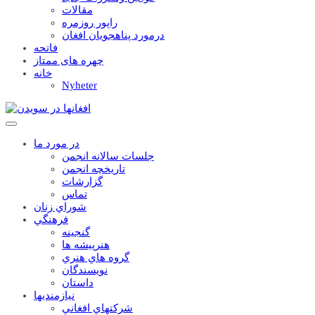
مقالات
راپور روزمره
درمورد پناهجويان افغان
فاتحه
چهره های ممتاز
خانه
Nyheter
در مورد ما
جلسات سالانه انجمن
تاریخچه انجمن
گزارشات
تماس
شوراي زنان
فرهنگي
گنجينه
هنرپيشه ها
گروه هاي هنري
نويسندگان
داستان
نيازمنديها
شرکتهاي افغاني