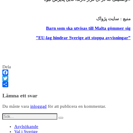
منبع : سايت پژواک
Barn som ska utvisas till Malta gömmer sig
”EU-lag hindrar Sverige att stoppa avvisningar”
Dela
Facebook
Twitter
Dela
Lämna ett svar
Du måste vara
inloggad
för att publicera en kommentar.
Asylsökande
Val i Sverige