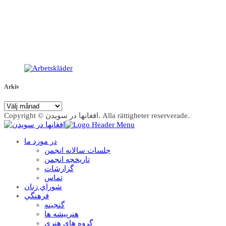
Arkiv
Arkiv
Copyright © افغانها در سویدن. Alla rättigheter reserverade.
در مورد ما
جلسات سالانه انجمن
تاریخچه انجمن
گزارشات
تماس
شوراي زنان
فرهنگي
گنجينه
هنرپيشه ها
گروه هاي هنري