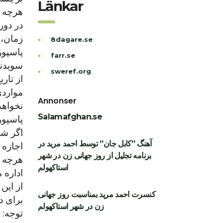
Länkar
هرچه ز
زمان، 
8dagare.se
پاسپور
farr.se
سویدنی
sweref.org
مواردی
Annonser
نخواهد
Salamafghan.se
پاسپور
اگر شم
آهنگ ”کابل جان” توسط احمد مرید در
اجازه 
برنامه تجلیل از روز جهانی زن در شهر
هرچه ز
استاکهولم
از این
کنسرت احمد مرید بمناسبت روز جهانی
برای د
زن در شهر استاکهولم
توجه: 