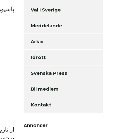
پاسپورت‌ها
Val i Sverige
Meddelande
Arkiv
Idrott
Svenska Press
Bli medlem
Kontakt
Annonser
برچسب 