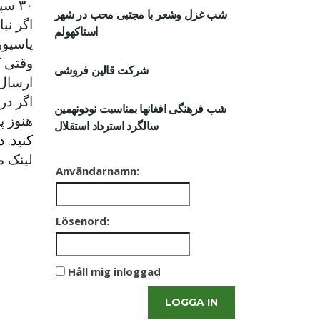
۳۰ سپتامبر وارد سویدن شوید، بازهم باید پاسپورت جدید داشته باشید.
شب غزل وشعر با مجتبی محب در شهر
اگر نی
استاکهولم
پاسپور
وقتی ک
شرکت قالین فروشی
ارسال 
اگر در
شب فرهنگی افغانها بمناسبت نودونهمین
هنوز پ
سالگرد استرداد استقلال
کنید. 
لینک م
Användarnamn:
Lösenord:
Håll mig inloggad
LOGGA IN