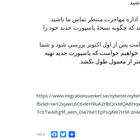
ه اداره مهاجرت منتظر تماس ما باشید.
د که چگونه نسخهٔ پاسپورت جدید خود را
امت پس از اول اکتوبر بررسی شود و شما
خوا
هیم خواست که پاسپورت جدید تهیه
تر از معمول طول بکشد.
https://www.migrationsverket.se/nyheter/nyhet
fbclid=IwY2xjawL6C6xleHRuA2FlbQIxMQABH
7c0TwAIhg9f_aem_Dw76e1EpFsqAW7HM-zn4
Facebook
Twitter
Dela
DELA