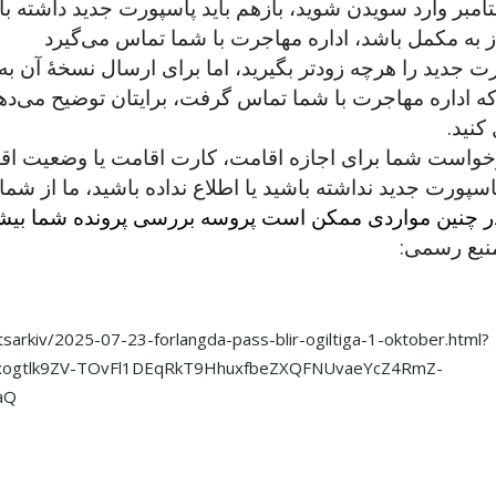
از به مکمل باشد، اداره مهاجرت با شما تماس می‌گیرد
ت جدید را هرچه زودتر بگیرید، اما برای ارسال نسخهٔ آن ب
ه اداره مهاجرت با شما تماس گرفت، برایتان توضیح می‌ده
کنید.
خواست شما برای اجازه اقامت، کارت اقامت یا وضعیت اق
اسپورت جدید نداشته باشید یا اطلاع نداده باشید، ما از شما
در چنین مواردی ممکن است پروسه بررسی پرونده شما بیش
نبع رسمی:
sarkiv/2025-07-23-forlangda-pass-blir-ogiltiga-1-oktober.html?
qxogtlk9ZV-TOvFl1DEqRkT9HhuxfbeZXQFNUvaeYcZ4RmZ-
aQ