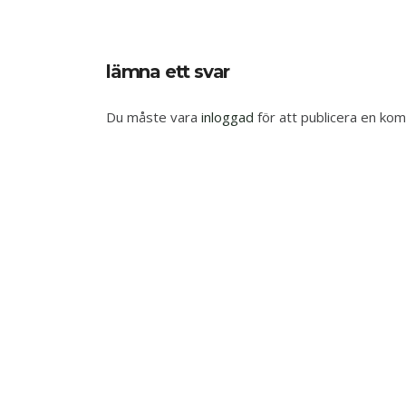
lämna ett svar
Du måste vara
inloggad
för att publicera en ko