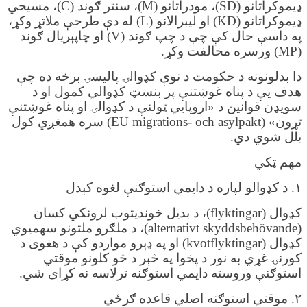
ډیموکراتانو (SD)، مودراتانو (M)، سنتر ګوند (C)، مسیحي
ډیموکراتانو (KD) او لیبرالانو (L) له دې طرحې ملاتړ وکړ،
په داسې حال کې چې د چپ ګوند (V) او چاپېریال ګوند
(MP) ورسره مخالفت وکړ.
دا بدلونونه د حکومت د نوې کډوالۍ پالیسۍ برخه ده چې
هدف یې د پناه غوښتنې پر بنسټ کډوالي کمول او د
سویډن قوانین د «اروپایي ټولنې د کډوالۍ او پناه غوښتنې
تړون» (EU migrations- och asylpakt) سره همغږي کول
بلل شوي دي.
مهم ټکي
۱. د کډوالو لپاره د دایمي استوګنې لغوه کېدل
کډوال (flyktingar)، د بدیل خوندیتوب لرونکي کسان
(alternativt skyddsbehövande)، د ملګرو ملتونو سهمیوي
کډوال (kvotflyktingar) او په ډېرو مواردو کې د هغوی د
کورنۍ غړي به نور د پخوا په څېر د څو کلونو موقتي
استوګنې وروسته دایمي استوګنه ترلاسه نه کړای شي.
۲. موقتي استوګنه اصلي قاعده ګرځي