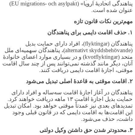
پناهندگی اتحادیهٔ اروپا» (EU migrations- och asylpakt)
عنوان شده است.
مهم‌ترین نکات قانون تازه
۱
.
حذف اقامت دایمی برای پناهندگان
پناهندگان (flyktingar)، افراد دارای حمایت بدیل
(alternativt skyddsbehövande)، پناهندگان سهمیه‌ای ملل
متحد (kvotflyktingar) و در بسیاری موارد اعضای خانوادهٔ
آنان، دیگر مانند گذشته نمی‌توانند پس از چند سال اقامت
موقتی، اجازهٔ اقامت دایمی دریافت کنند.
۲
.
اقامت موقتی به قاعدهٔ اصلی تبدیل می‌شود
پناهندگان در آغاز اجازهٔ اقامت سه‌ساله و افراد دارای
حمایت بدیل اجازهٔ اقامت ۱۳ ماهه دریافت خواهند کرد.
تمدیدهای بعدی نیز عمدتاً موقتی خواهد بود. امکان تبدیل
این اقامت‌ها به اقامت دایمی که در قانون قبلی وجود
داشت، حذف می‌شود.
۳
.
محدودتر شدن حق داشتن وکیل دولتی