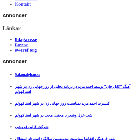
Kontakt
Annonser
Länkar
8dagare.se
farr.se
sweref.org
Annonser
Salamafghan.se
آهنگ ”کابل جان” توسط احمد مرید در برنامه تجلیل از روز جهانی زن در شهر
استاکهولم
کنسرت احمد مرید بمناسبت روز جهانی زن در شهر استاکهولم
شب غزل وشعر با مجتبی محب در شهر استاکهولم
شرکت قالین فروشی
شب فرهنگی افغانها بمناسبت نودونهمین سالگرد استرداد استقلال