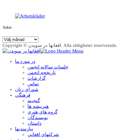
Arkiv
Arkiv
Copyright © افغانها در سویدن. Alla rättigheter reserverade.
در مورد ما
جلسات سالانه انجمن
تاریخچه انجمن
گزارشات
تماس
شوراي زنان
فرهنگي
گنجينه
هنرپيشه ها
گروه هاي هنري
نويسندگان
داستان
نيازمنديها
شرکتهاي افغاني