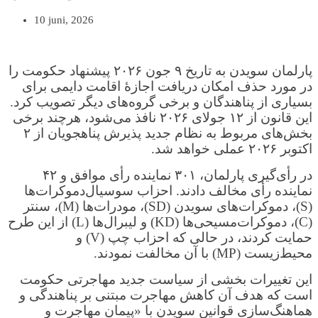
10 juni, 2026
پارلمان سویدن به تاریخ ۹ جون ۲۰۲۶ پیشنهاد حکومت را
در مورد حذف امکان دریافت اجازهٔ اقامت دایمی برای
بسیاری از پناهندگان و برخی گروه‌های دیگر تصویب کرد.
این قانون از ۱۲ جولای ۲۰۲۶ نافذ می‌شود، هرچند برخی
بخش‌های مربوط به نظام جدید پذیرش پناهجویان از ۲
اکتوبر ۲۰۲۶ عملی خواهد شد.
در رأی‌گیری پارلمان، ۳۰۱ نماینده رأی موافق و ۴۲
نماینده رأی مخالف دادند. احزاب سوسیال‌دموکرات‌ها
(S)، دموکرات‌های سویدن (SD)، مودرات‌ها (M)، سنتر
(C)، دموکرات‌مسیحی‌ها (KD) و لیبرال‌ها (L) از این طرح
حمایت کردند، در حالی که احزاب چپ (V) و
محیط‌زیست (MP) با آن مخالفت نمودند.
این تغییرات بخشی از سیاست جدید مهاجرتی حکومت
است که هدف آن کاهش مهاجرت مبتنی بر پناهندگی و
هماهنگ‌سازی قوانین سویدن با «پیمان مهاجرت و