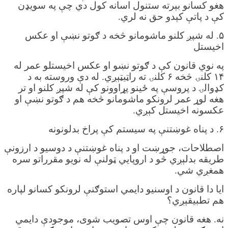
هغو کسانو بېرته ستنول اسانه کول دي چې په سویډن
کې د پاتې کېدو حق نه لري.
۵. له شپږ کلنو ماشومانو څخه د ګوتو نښې او عکس
اخیستل
په نوي قانون کې د ګوتو نښو او عکس اخیستلو عمر له
۱۴ کلنۍ څخه ۶ کلنۍ ته راټیټېږي. له دې وروسته به د
کډوالۍ د پروسې په ځینو پړاوونو کې له شپږ کلنو او تر
هغه لوړ عمر لرونکو ماشومانو څخه هم د ګوتو نښې او
عکسونه اخیستل کېږي.
۶. د پناه غوښتنې په سیستم کې پراخ بدلونونه
اصطلاحات، جوړښت او د پناه غوښتنې د دوسیو د ارزونې
طریقه بدلېږي څو د اروپایي ټولنې له نویو مقرراتو سره
همغږي شي.
ایا دا قانون د اوسنیو دایمي استوګنې لرونکو کسانو لپاره
هم تطبیقېږي؟
نه. هغه قانون چې اوس تصویب شوی، موجودې دایمي