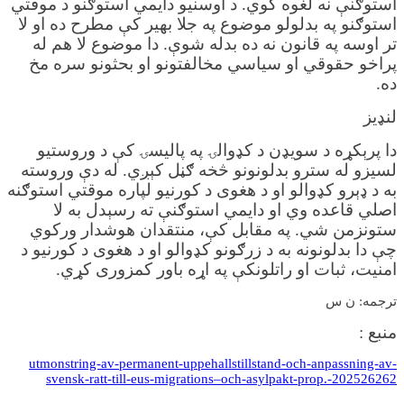
استوګنې نه لغوه کوي. د اوسنیو دایمي استوګنو د موقتي
استوګنو په بدلولو موضوع په جلا بهیر کې مطرح ده او لا
تر اوسه په قانون نه ده بدله شوې. دا موضوع لا هم له
پراخو حقوقي او سیاسي مخالفتونو او بحثونو سره مخ
ده.
لنډیز
دا پرېکړه د سویډن د کډوالۍ په پالیسۍ کې د وروستیو
لسیزو له سترو بدلونونو څخه ګڼل کېږي. له دې وروسته
به د ډېرو کډوالو او د هغوی د کورنیو لپاره موقتي استوګنه
اصلي قاعده وي او دایمي استوګنې ته رسېدل به لا
ستونزمن شي. په مقابل کې، منتقدان هوشدار ورکوي
چې دا بدلونونه به د زرګونو کډوالو او د هغوی د کورنیو د
امنیت، ثبات او راتلونکې په اړه باور کمزوری کړي.
ترجمه: ن س
منبع :
utmonstring-av-permanent-uppehallstillstand-och-anpassning-av-
svensk-ratt-till-eus-migrations–och-asylpakt-prop.-202526262