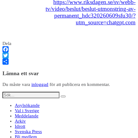
https://www.riksdagen.se/sv/webb-
tv/video/beslut/beslut-utmonstring-av-
permanent_hdc320260609sfu30/?
utm_source=chatgpt.com
Dela
Facebook
Twitter
Dela
Lämna ett svar
Du måste vara
inloggad
för att publicera en kommentar.
Asylsökande
Val i Sverige
Meddelande
Arkiv
Idrott
Svenska Press
Bli medlem