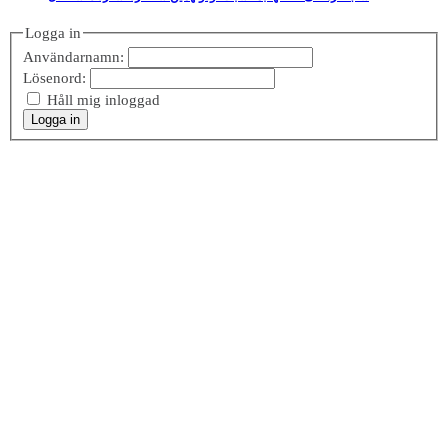
Logga in
Användarnamn:
Lösenord:
Håll mig inloggad
Logga in