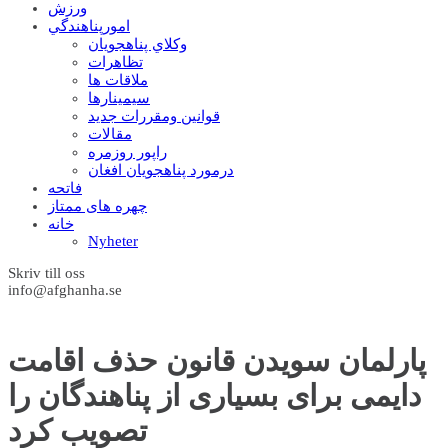
ورزش
امورپناهندگي
وکلاي پناهجويان
تظاهرات
ملاقات ها
سيمينارها
قوانين ومقررات جديد
مقالات
راپور روزمره
درمورد پناهجويان افغان
فاتحه
چهره های ممتاز
خانه
Nyheter
Skriv till oss
info@afghanha.se
پارلمان سویدن قانون حذف اقامت
دایمی برای بسیاری از پناهندگان را
تصویب کرد