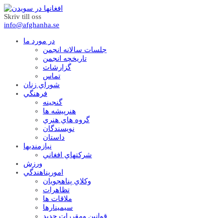
Skriv till oss
info@afghanha.se
در مورد ما
جلسات سالانه انجمن
تاریخچه انجمن
گزارشات
تماس
شوراي زنان
فرهنگي
گنجينه
هنرپيشه ها
گروه هاي هنري
نويسندگان
داستان
نيازمنديها
شرکتهاي افغاني
ورزش
امورپناهندگي
وکلاي پناهجويان
تظاهرات
ملاقات ها
سيمينارها
قوانين ومقررات جديد