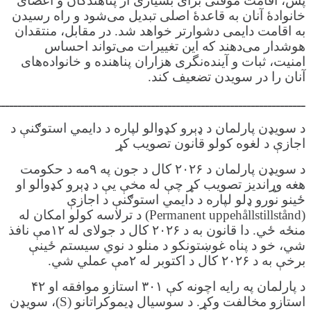
پس، اقامت موقتی برای بسیاری از پناهندگان و اعضای
خانوادهٔ آنان به قاعدهٔ اصلی تبدیل می‌شود و راه رسیدن
به اقامت دایمی دشوارتر خواهد شد. در مقابل، منتقدان
هوشدار می‌دهند که این تغییرات می‌تواند احساس
امنیت، ثبات و آینده‌نگری هزاران پناهنده و خانواده‌های
آنان را در سویدن تضعیف کند.
ــــــــــــــــــــــــــــــــــــــــــــــــــــــــــــــــــــــــــ
د سویډن پارلمان د ډېرو کډوالو لپاره د دایمي استوګنې د
اجازې د لغوه کولو قانون تصویب کړ
د سویډن پارلمان د ۲۰۲۶ کال د جون په ۹مه د حکومت
هغه وړاندیز تصویب کړ چې له مخې یې د ډېرو کډوالو او
ځینو نورو ډلو لپاره د دایمي استوګنې د اجازې
(Permanent uppehållstillstånd) د ترلاسه کولو امکان له
منځه ځي. دا قانون به د ۲۰۲۶ کال د جولای له ۱۲مې نافذ
شي، خو د پناه غوښتونکو د منلو د نوي سیستم ځینې
برخې به د ۲۰۲۶ کال د اکتوبر له ۲مې عملي شي.
د پارلمان په رایه اچونه کې ۳۰۱ استازو موافقه او ۴۲
استازو مخالفت وکړ. د سوسیال ډیموکراتانو (S)، سویډن