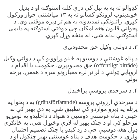
کډوالو ته به په پیل کې درې کلنه استوګنه او د بدیل
خوندیتوب لرونکو کسانو ته به ۱۳ میاشتنی جواز ورکول
کېږي. راتلونکې تمدیدونه به هم تر ډېره موقتي وي. د
پخواني قانون هغه امکان چې موقتي استوګنه په دایمي
استوګنې بدله شي، له منځه وړل کېږي.
۳. د دولتي وکیل حق محدودېږي
د پناه غوښتنې د دوسیو په ځینو پړاوونو کې د دولتي وکیل
(offentligt biträde) حق محدودېږي. حکومت دا اقدام د
اروپایي ټولنې د لږ تر لږه معیارونو سره د همغږۍ برخه
بولي.
۴. د سرحدي پروسې پراخېدل
د سرحدي ارزونې پروسه (gränsförfarande) به د پخوا په
پرتله په ډېرو مواردو کې تطبیق شي. په دې بهیر کې به
ځینې د پناه غوښتنې دوسیې د هېواد د داخلېدو په لومړیو
مرحلو کې او د چټک بهیر له لارې وڅېړل شي، په ځانګړي
ډول هغه دوسیې چې د رد کېدو یا چټک تصمیم احتمال
ولري. د حکومت هدف د پناه غوښتنې بهیر چټکول او د