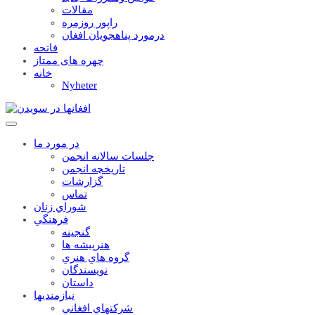
مقالات
راپور روزمره
درمورد پناهجويان افغان
فاتحه
چهره های ممتاز
خانه
Nyheter
در مورد ما
جلسات سالانه انجمن
تاریخچه انجمن
گزارشات
تماس
شوراي زنان
فرهنگي
گنجينه
هنرپيشه ها
گروه هاي هنري
نويسندگان
داستان
نيازمنديها
شرکتهاي افغاني