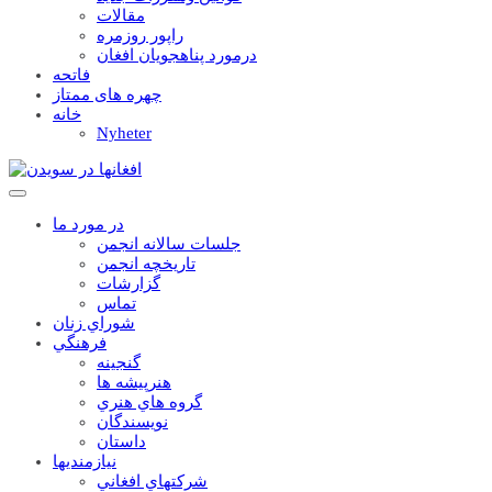
مقالات
راپور روزمره
درمورد پناهجويان افغان
فاتحه
چهره های ممتاز
خانه
Nyheter
در مورد ما
جلسات سالانه انجمن
تاریخچه انجمن
گزارشات
تماس
شوراي زنان
فرهنگي
گنجينه
هنرپيشه ها
گروه هاي هنري
نويسندگان
داستان
نيازمنديها
شرکتهاي افغاني