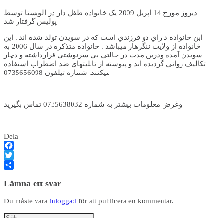
ديروز مورخ 14 اپريل 2009 يک خانواده طفل دار در الويستا توسط
پوليس گرفتار شد
اين خانواده داراي دو فرزندي است که در سويدن تولد شده اند . اين
خانواده از ولايت ننگرهار ميباشد . خانواده متذکره در سال 2006 به
سويدن آمده ودرين مدت در حالتي بي سرنوشتي قرارداشته و دچار
تکاليف رواني گرديده اند و پيوسته از تابليتهاي ضد اضطراب استفاده
ميکنند. شماره تيلفون 0735656098
وغرض معلومات بيشتر به شماره 0735638032 تماس بگيريد
Dela
Facebook
Twitter
Dela
Lämna ett svar
Du måste vara
inloggad
för att publicera en kommentar.