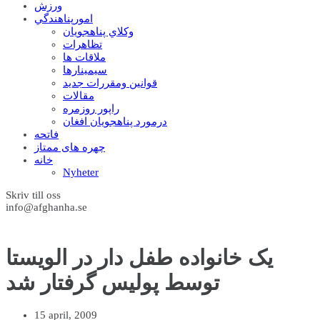
ورزش
امورپناهندگي
وکلاي پناهجويان
تظاهرات
ملاقات ها
سيمينارها
قوانين ومقررات جديد
مقالات
راپور روزمره
درمورد پناهجويان افغان
فاتحه
چهره های ممتاز
خانه
Nyheter
Skriv till oss
info@afghanha.se
يک خانواده طفل دار در الويستا
توسط پوليس گرفتار شد
15 april, 2009