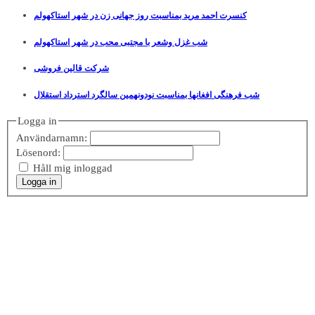
کنسرت احمد مرید بمناسبت روز جهانی زن در شهر استاکهولم
شب غزل وشعر با مجتبی محب در شهر استاکهولم
شرکت قالین فروشی
شب فرهنگی افغانها بمناسبت نودونهمین سالگرد استرداد استقلال
Logga in
Användarnamn:
Lösenord:
Håll mig inloggad
Logga in