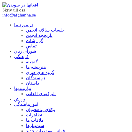
Skriv till oss
info@afghanha.se
در مورد ما
جلسات سالانه انجمن
تاریخچه انجمن
گزارشات
تماس
شوراي زنان
فرهنگي
گنجينه
هنرپيشه ها
گروه هاي هنري
نويسندگان
داستان
نيازمنديها
شرکتهاي افغاني
ورزش
امورپناهندگي
وکلاي پناهجويان
تظاهرات
ملاقات ها
سيمينارها
قوانين ومقررات جديد