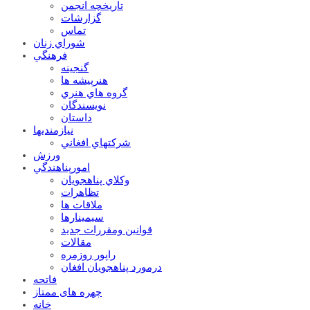
تاریخچه انجمن
گزارشات
تماس
شوراي زنان
فرهنگي
گنجينه
هنرپيشه ها
گروه هاي هنري
نويسندگان
داستان
نيازمنديها
شرکتهاي افغاني
ورزش
امورپناهندگي
وکلاي پناهجويان
تظاهرات
ملاقات ها
سيمينارها
قوانين ومقررات جديد
مقالات
راپور روزمره
درمورد پناهجويان افغان
فاتحه
چهره های ممتاز
خانه