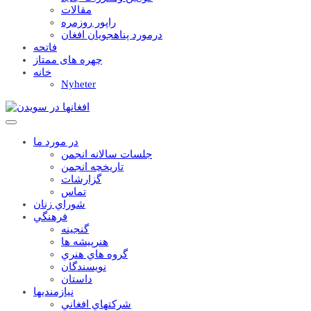
مقالات
راپور روزمره
درمورد پناهجويان افغان
فاتحه
چهره های ممتاز
خانه
Nyheter
در مورد ما
جلسات سالانه انجمن
تاریخچه انجمن
گزارشات
تماس
شوراي زنان
فرهنگي
گنجينه
هنرپيشه ها
گروه هاي هنري
نويسندگان
داستان
نيازمنديها
شرکتهاي افغاني