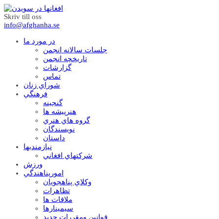
Skriv till oss
info@afghanha.se
در مورد ما
جلسات سالانه انجمن
تاریخچه انجمن
گزارشات
تماس
شوراي زنان
فرهنگي
گنجينه
هنرپيشه ها
گروه هاي هنري
نويسندگان
داستان
نيازمنديها
شرکتهاي افغاني
ورزش
امورپناهندگي
وکلاي پناهجويان
تظاهرات
ملاقات ها
سيمينارها
قوانين ومقررات جديد