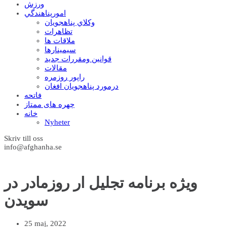
ورزش
امورپناهندگي
وکلاي پناهجويان
تظاهرات
ملاقات ها
سيمينارها
قوانين ومقررات جديد
مقالات
راپور روزمره
درمورد پناهجويان افغان
فاتحه
چهره های ممتاز
خانه
Nyheter
Skriv till oss
info@afghanha.se
ویژه برنامه تجلیل ار روزمادر در
سویدن
25 maj, 2022