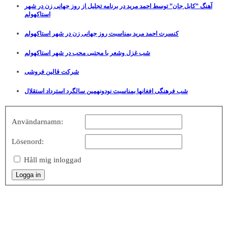
آهنگ ”کابل جان” توسط احمد مرید در برنامه تجلیل از روز جهانی زن در شهر
استاکهولم
کنسرت احمد مرید بمناسبت روز جهانی زن در شهر استاکهولم
شب غزل وشعر با مجتبی محب در شهر استاکهولم
شرکت قالین فروشی
شب فرهنگی افغانها بمناسبت نودونهمین سالگرد استرداد استقلال
Användarnamn:
Lösenord:
Håll mig inloggad
Logga in