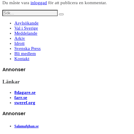
Du måste vara
inloggad
för att publicera en kommentar.
Asylsökande
Val i Sverige
Meddelande
Arkiv
Idrott
Svenska Press
Bli medlem
Kontakt
Annonser
Länkar
8dagare.se
farr.se
sweref.org
Annonser
Salamafghan.se