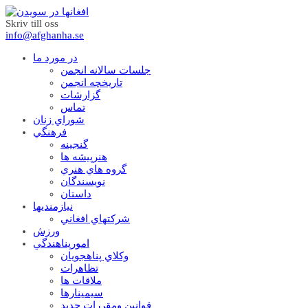
Skriv till oss
info@afghanha.se
در مورد ما
جلسات سالانه انجمن
تاریخچه انجمن
گزارشات
تماس
شوراي زنان
فرهنگي
گنجينه
هنرپيشه ها
گروه هاي هنري
نويسندگان
داستان
نيازمنديها
شرکتهاي افغاني
ورزش
امورپناهندگي
وکلاي پناهجويان
تظاهرات
ملاقات ها
سيمينارها
قوانين ومقررات جديد