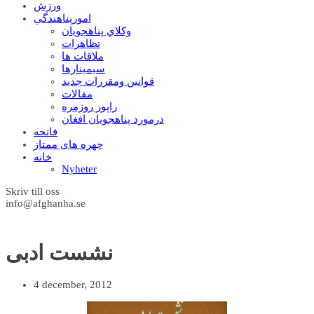
ورزش
امورپناهندگي
وکلاي پناهجويان
تظاهرات
ملاقات ها
سيمينارها
قوانين ومقررات جديد
مقالات
راپور روزمره
درمورد پناهجويان افغان
فاتحه
چهره های ممتاز
خانه
Nyheter
Skriv till oss
info@afghanha.se
نشست ادبی
4 december, 2012