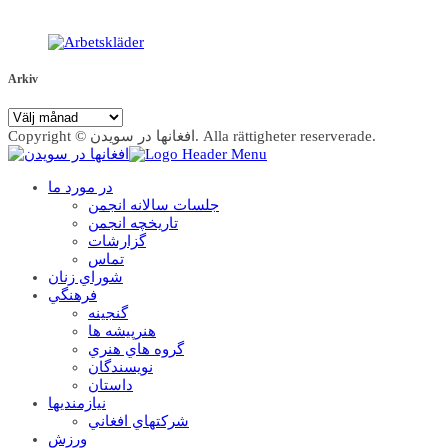
Arkiv
Arkiv
Copyright © افغانها در سویدن. Alla rättigheter reserverade.
در مورد ما
جلسات سالانه انجمن
تاریخچه انجمن
گزارشات
تماس
شوراي زنان
فرهنگي
گنجينه
هنرپيشه ها
گروه هاي هنري
نويسندگان
داستان
نيازمنديها
شرکتهاي افغاني
ورزش