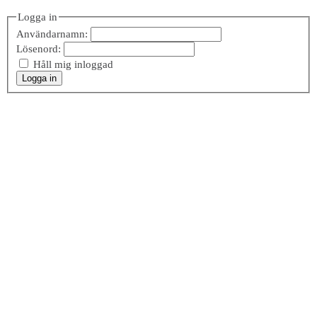
Logga in
Användarnamn:
Lösenord:
Håll mig inloggad
Logga in