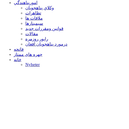
امورپناهندگي
وکلاي پناهجويان
تظاهرات
ملاقات ها
سيمينارها
قوانين ومقررات جديد
مقالات
راپور روزمره
درمورد پناهجويان افغان
فاتحه
چهره های ممتاز
خانه
Nyheter