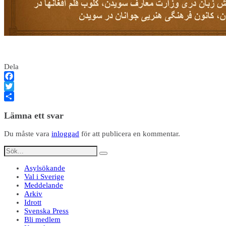
Dela
Facebook
Twitter
Dela
Lämna ett svar
Du måste vara
inloggad
för att publicera en kommentar.
Asylsökande
Val i Sverige
Meddelande
Arkiv
Idrott
Svenska Press
Bli medlem