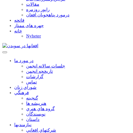
مقالات
راپور روزمره
درمورد پناهجويان افغان
فاتحه
چهره های ممتاز
خانه
Nyheter
در مورد ما
جلسات سالانه انجمن
تاریخچه انجمن
گزارشات
تماس
شوراي زنان
فرهنگي
گنجينه
هنرپيشه ها
گروه هاي هنري
نويسندگان
داستان
نيازمنديها
شرکتهاي افغاني